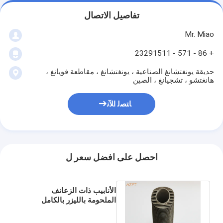
تفاصيل الاتصال
Mr. Miao
+ 86 - 571 - 23291511
حديقة يونغتشانغ الصناعية ، يونغتشانغ ، مقاطعة فويانغ ،
هانغتشو ، تشجيانغ ، الصين
ﺎﺘﺼﻟ ﺍﻶﻧ
احصل على افضل سعر ل
الأنابيب ذات الزعانف
الملحومة بالليزر بالكامل
لاستعادة الحرارة المفقودة في
غلايات التكثيف