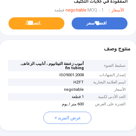
المفقودة في غلايات التكثيف
الأسعار：negotiable
MOQ：1 قطعة
افضل سعر
ﺎﺘﺼﻟ ﺍﻶﻧ
منتوج وصف
,
أنبوب زعنفة التيتانيوم ، أنابيب الزعانف
تسليط الضوء
fin tubing
إصدار الشهادات
ISO9001:2008
اسم العلامة التجارية
HZFT
الأسعار
negotiable
الحد الأدنى لكمية
1 قطعة
القدرة على العرض
600 متر / يوم
عرض المزيد