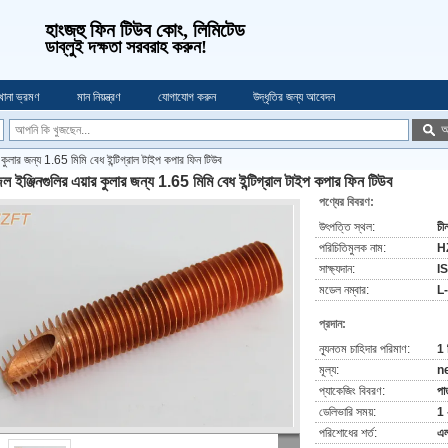
হাংজহু ফিন টিউব কোং, লিমিটেড
ডাব্লু
ই দক্ষতা সরবরাহ করুন!
খানা ভ্রমণ
মান নিয়ন্ত্রণ
যোগাযোগ করুন
উদ্ধৃতির জন্য আবেদন
অ
র কুলার জন্য 1.65 মিমি বেধ ইন্টিগ্রাল টাইপ কপার ফিন টিউব
ল ইঞ্জিনগুলির এয়ার কুলার জন্য 1.65 মিমি বেধ ইন্টিগ্রাল টাইপ কপার ফিন টিউব
পণ্যের বিবরণ:
উৎপত্তি স্থল:
চী
পরিচিতিমুলক নাম:
H
সাক্ষ্যদান:
I
মডেল নম্বার:
L
প্রদান:
ন্যূনতম চাহিদার পরিমাণ:
1 
মূল্য:
n
প্যাকেজিং বিবরণ:
পা
ডেলিভারি সময়:
1 
পরিশোধের শর্ত:
এল