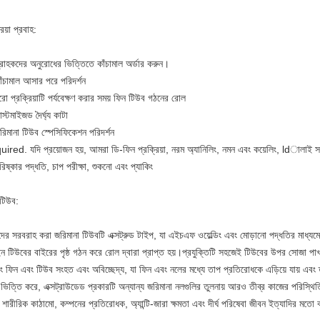
রিয়া প্রবাহ:
্রাহকদের অনুরোধের ভিত্তিতে কাঁচামাল অর্ডার করুন।
াঁচামাল আসার পরে পরিদর্শন
রো প্রক্রিয়াটি পর্যবেক্ষণ করার সময় ফিন টিউব গঠনের রোল
স্টমাইজড দৈর্ঘ্য কাটা
রিমানা টিউব স্পেসিফিকেশন পরিদর্শন
ired. যদি প্রয়োজন হয়, আমরা ডি-ফিন প্রক্রিয়া, নরম অ্যানিলিং, নমন এবং কয়েলিং, ldালাই
িষ্কার পদ্ধতি, চাপ পরীক্ষা, শুকনো এবং প্যাকিং
 টিউব:
ের সরবরাহ করা জরিমানা টিউবটি এক্সট্রুড টাইপ, যা এইচএফ ওয়েল্ডিং এবং মোড়ানো পদ্ধতির মাধ্যম
ইন টিউবের বাইরের পৃষ্ঠ গঠন করে রোল দ্বারা প্রাপ্ত হয়।প্রযুক্তিটি সহজেই টিউবের উপর সোজা পাখ
াং ফিন এবং টিউব সংহত এবং অবিচ্ছেদ্য, যা ফিন এবং নলের মধ্যে তাপ প্রতিরোধকে এড়িয়ে যায় এবং
ভিত্তি করে, এক্সট্রাউডেড প্রকারটি অন্যান্য জরিমানা নলগুলির তুলনায় আরও তীব্র কাজের পরিস্থি
ত শারীরিক কাঠামো, কম্পনের প্রতিরোধক, অ্যান্টি-জারা ক্ষমতা এবং দীর্ঘ পরিষেবা জীবন ইত্যাদির মতো কয