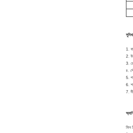
সুবিধ
1. বা
2. উচ
3. র
৪. স্
5. প
6. শ
7. দী
অ্যা
ফিন ট