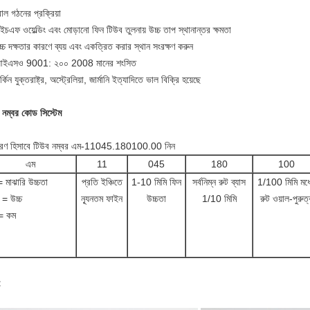
োল গঠনের প্রক্রিয়া
ইচএফ ওয়েল্ডিং এবং মোড়ানো ফিন টিউব তুলনায় উচ্চ তাপ স্থানান্তর ক্ষমতা
চ্চ দক্ষতার কারণে ব্যয় এবং একত্রিত করার স্থান সংরক্ষণ করুন
আইএসও 9001: ২০০ 2008 মানের শংসিত
র্কিন যুক্তরাষ্ট্র, অস্ট্রেলিয়া, জার্মানি ইত্যাদিতে ভাল বিক্রি হয়েছে
 নম্বর কোড সিস্টেম
রণ হিসাবে টিউব নম্বর এম-11045.180100.00 নিন
এম
11
045
180
100
 মাঝারি উচ্চতা
প্রতি ইঞ্চিতে
1-10 মিমি ফিন
সর্বনিম্ন রুট ব্যাস
1/100 মিমি মধ্
= উচ্চ
ন্যূনতম ফাইন
উচ্চতা
1/10 মিমি
রুট ওয়াল-পুরুত্
= কম
: