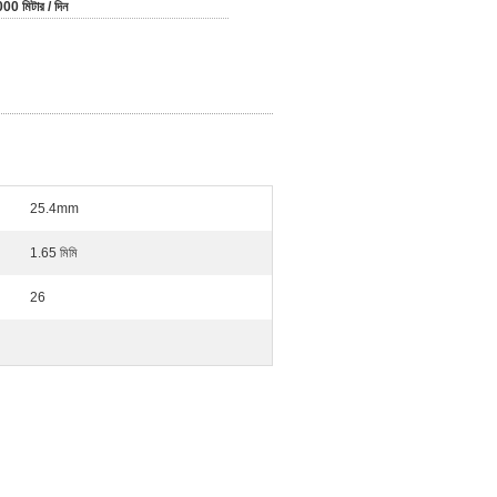
00 মিটার / দিন
25.4mm
1.65 মিমি
26