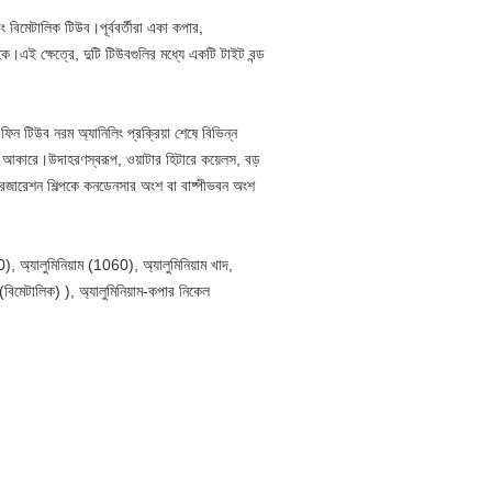
বিমেটালিক টিউব।পূর্ববর্তীরা একা কপার,
ে।এই ক্ষেত্রে, দুটি টিউবগুলির মধ্যে একটি টাইট বন্ড
ন টিউব নরম অ্যানিলিং প্রক্রিয়া শেষে বিভিন্ন
 আকারে।উদাহরণস্বরূপ, ওয়াটার হিটারে কয়েলস, বড়
েফ্রিজারেশন শিল্পকে কনডেনসার অংশ বা বাষ্পীভবন অংশ
লুমিনিয়াম (1060), অ্যালুমিনিয়াম খাদ,
 (বিমেটালিক) ), অ্যালুমিনিয়াম-কপার নিকেল