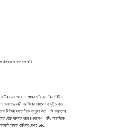
 সংযোজকগুলি সরবরাহ করি
ে এটির চেয়ে আলাদা।পাখনাগুলি নরম বিরামবিহীন
ায় রূপান্তরকারী প্রাচীরের বেধকে সঙ্কুচিত করে।
 তাপ বিনিময় দক্ষতাটিকে অনুকূল করে।এই কাঠামোর
তিতে বেঁচে থাকতে পারে।এছাড়াও, এটি, অন্যদিকে,
়েকটি অনন্য বৈশিষ্ট্য দেখায় etc.