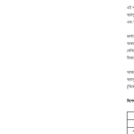
এই প
অ্যা
এবং 
কাস্
আকার
মেশি
হিসাব
আমাদ
অ্যাল
(বিম
বিশে