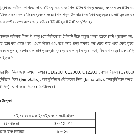
্রযুক্তির অধীনে, আমাদের সাথে দুটি বড় ধরণের জরিমানা টিউব উপলব্ধ রয়েছে, একক ধাতব টিউব এবং 
লুমিনিয়াম এবং কপার নিকেল ব্যবহার করেন।পরে শক্ত উপাদান দিয়ে তৈরি অভ্যন্তরে একটি মূল নল থাক
ভাল তাপীয় যোগাযোগের জন্য বাইরের টিউবটি মূল টিউবটিতে ঘূর্ণিত হয়।
টমাইজড জরিমানা টিউব উপলব্ধ।স্পেসিফিকেশন টেবিলটি নীচে অনুসরণ করা হয়েছে।যদি প্রয়োজন হয়, ফি
ে তৈরি করা যেতে পারে।এগুলি শীতল এবং গরম করার জন্য ব্যবহার করা যেতে পারে শর্তে একটি বৃহত
নে তেল কুলার, বয়লার এবং তাপ পুনরুদ্ধার ব্যবস্থায় তাপ স্থানান্তর অংশ, শীতাতপনিয়ন্ত্রণ এবং র
ে ইত্যাদি
ের ফিন টিউব জন্য উপাদান কপার (C10200, C12000, C12200), কপার নিকেল (C70600), অ্যা
ুমিনিয়াম-স্টিল (bimetallic), অ্যালুমিনিয়াম-স্টেইনলেস স্টিল (bimetallic), অ্যালুমিনিয়াম-কপার
েটালিক), তামা-তামা নিকেল (বিমেটালিক)।
ষ উল্লেখ:
বাইরের ব্যাস এবং ইনসাইড ব্যাস কাস্টমাইজড
ফিন উচ্চতা
0 ~ 12 মিমি
প্রতি ইঞ্চি জিতেছে
5 ~ 26