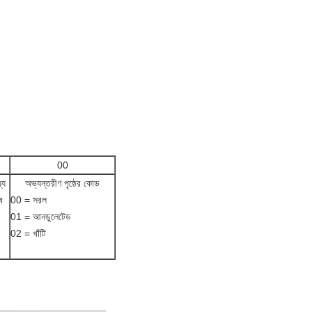
00
যে
অভ্যন্তরীণ পৃষ্ঠের কোড
ব
00 = সরল
01 = আনডুলেটেড
02 = খাঁটি