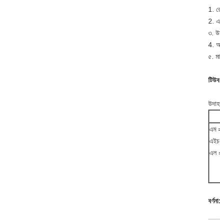
1. র
2. এ
৩. উ
4. 
৫. মা
টিউব
উদাহ
এম =
এইচ 
এল 
বর্ণনা