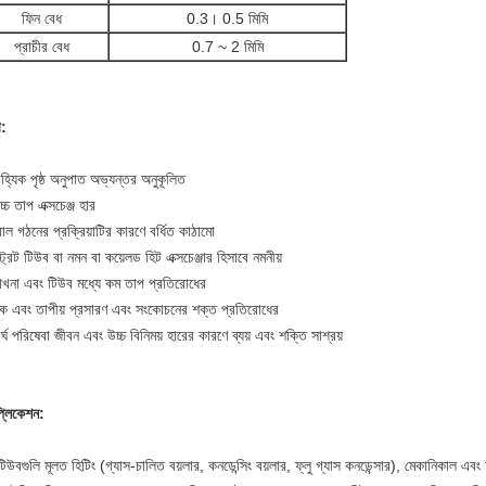
ফিন বেধ
0.3। 0.5 মিমি
প্রাচীর বেধ
0.7 ~ 2 মিমি
া:
হ্যিক পৃষ্ঠ অনুপাত অভ্যন্তর অনুকূলিত
্চ তাপ এক্সচেঞ্জ হার
োল গঠনের প্রক্রিয়াটির কারণে বর্ধিত কাঠামো
ট্রেট টিউব বা নমন বা কয়েলড হিট এক্সচেঞ্জার হিসাবে নমনীয়
াখনা এবং টিউব মধ্যে কম তাপ প্রতিরোধের
ক এবং তাপীয় প্রসারণ এবং সংকোচনের শক্ত প্রতিরোধের
র্ঘ পরিষেবা জীবন এবং উচ্চ বিনিময় হারের কারণে ব্যয় এবং শক্তি সাশ্রয়
প্লিকেশন:
িউবগুলি মূলত হিটিং (গ্যাস-চালিত বয়লার, কনডেন্সিং বয়লার, ফ্লু গ্যাস কনডেন্সার), মেকানিকাল এবং