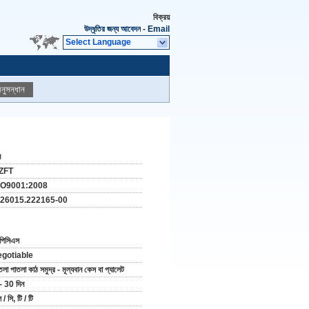
বিক্রয়
উদ্ধৃতির জন্য আবেদন
-
Email
Select Language
নুসন্ধান
ন
ZFT
SO9001:2008
-26015.222165-00
পিসিএস
egotiable
তলা পাতলা কাঠ সমুদ্র - মূল্যবান কেস বা প্যালেট
- 30 দিন
 / সি, টি / টি