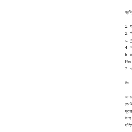
প্রক্
1. গ
2. ক
৩. পু
4. কা
5. জ
Requ
7. পর
ফিন্ড
আমাদ
প্লে
সুতর
উপর 
বর্ধি