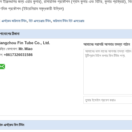
 ইঞ্জিনগুলির জন্য এয়ার কুলার), রাসায়নিক প্রকৌশল (গ্যাস কুলার এবং হিটার, কুলার প্রক্রিয়া), বিদ্য
াণবিক প্রকৌশল (ইউরেনিয়াম সমৃদ্ধকারী উদ্ভিদ)
,
,
:
এক্সট্রুড জরিমানা টিউব
হিট এক্সচেঞ্জার টিউব
জরিমানা টিউব হিট এক্সচেঞ্জার
গাযোগের ঠিকানা
angzhou Fin Tube Co., Ltd.
আমাদের সরাসরি আপনার তদন্ত পাঠান
্যক্তি যোগাযোগ:
Mr. Miao
েল:
+8617326031586
ক এক্সট্রুড ফিন টিউব