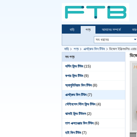
বাড়ি
পণ্য
আমাদের সম্পর্কে
কার
বাড়ি
পণ্য
এক্সট্রুড ফিন টিউব
ডিজেল ইঞ্জিনগুলির এয়া
ডিজে
সব পণ্য
সর্পিল ফিন্ড টিউব
(15)
কপার ফিন্ড টিউব
(9)
অ্যালুমিনিয়াম ফিন টিউব
(8)
এক্সট্রুড ফিন টিউব
(7)
স্টেইনলেস স্টিল ফিন্ড টিউব
(4)
ঝালাই ফিন্ড টিউবস
(2)
তাপ এক্সচেঞ্জার ফিন টিউব
(6)
হাই ফিন টিউব
(7)