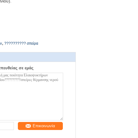
νιου).
,
ν
?????????? σπείρα
απευθείας σε εμάς
Επικοινωνία