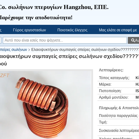
Co. σωλήνων πτερυγίων Hangzhou, ΕΠΕ.
Παρέχουμε την αποδοτικότητα!
ς
Γύρος εργοστασίων
Ποιοτικός έλεγχος
Μας ελάτε σε επαφή με
Α
πείρες σωλήνων
Ελαιοψυκτήρων συμπαγείς σπείρες σωλήνων σχεδίου?????????
αιοψυκτήρων συμπαγείς σπείρες σωλήνων σχεδίου?????
ρού
Λεπτομέρειες:
Τόπος καταγωγής:
Κ
Μάρκα:
H
Πιστοποίηση:
I
Αριθμό μοντέλου:
Μ
Πληρωμής & Αποστολή
Ποσότητα παραγγελίας 
Τιμή:
Συσκευασία λεπτομέρειε