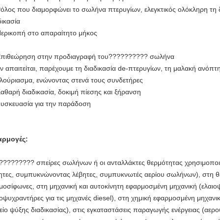
Ρόλος που διαμορφώνει το σωλήνα πτερυγίων, ελεγκτικός ολόκληρη τη δ
δικασία
Περικοπή στο απαραίτητο μήκος
Επιθεώρηση στην προδιαγραφή του?????????? σωλήνα
Αν απαιτείται, παρέχουμε τη διαδικασία de-πτερυγίων, τη μαλακή ανόπτ
λούριασμα, ενώνοντας στενά τους συνδετήρες
Καθαρή διαδικασία, δοκιμή πίεσης και ξήρανση
Συσκευασία για την παράδοση
αρμογές:
????????? σπείρες σωλήνων ή οι ανταλλάκτες θερμότητας χρησιμοποιο
ητες, συμπυκνώνοντας λέβητες, συμπυκνωτές αερίου σωλήνων), στη θέρ
μοσίφωνες, στη μηχανική και αυτοκίνητη εφαρμοσμένη μηχανική (ελαιο
οψυχραντήρες για τις μηχανές diesel), στη χημική εφαρμοσμένη μηχανικ
είο ψύξης διαδικασίας), στις εγκαταστάσεις παραγωγής ενέργειας (αερ