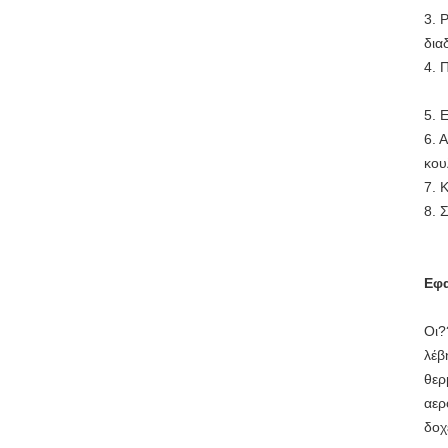
3. 
δια
4. 
5. 
6. 
κου
7. 
8. 
Εφ
Οι?
λέβ
θερ
αερ
δοχ