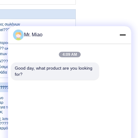
ρες σωλήνων
el?????????? για το λέβητα
Mr. Miao
τερος επιφάνειας σπείρες σωλήνων
? ως θερμάστρα στην κατανάλωση των
άτων
4:09 AM
οί?????????? ανταλλάκτες θερμότητας
ύσιμα δηλητηριάζουν με αέρια τους
Good day, what product are you looking 
νάδα σπειρών ανεμιστήρων
for?
????? σωλήνες
Μας ελάτε σε επαφή με
νο
Μας ελάτε σε επαφή
ερ
με
για τους
Ζητήστε ένα
ας
απόσπασμα
ς λιπάσματος
E-Mail
????? σωλήνα
θερμότητας με
Sitemap