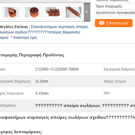
Χρόνος παράδοσης:
Όροι πληρωμής:
Δυνατότητα προσφοράς
Επικοινωνία
Μεγάλες Εικόνας :
Ελαιοψυκτήρων συμπαγείς σπείρες
σωλήνων σχεδίου??????????/σπείρες θέρμανσης
νερού
Καλύτερη τιμή
τομερής Περιγραφή Προϊόντος
ικό:
C12000 / C12200/C70600
Εξωτερική διάμετρο
ωτερική διάμετρος:
11.2mm
πάχος τοίχων:
ος πτερυγίων:
3.15mm
FPI:
?????????? σπείρα σωλήνων
?????????? σ
ισημαίνω:
,
ιοψυκτήρων συμπαγείς σπείρες σωλήνων σχεδίου??????????/σ
γορες λεπτομέρειες: