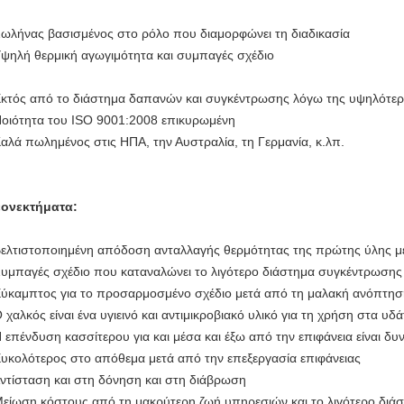
Σωλήνας βασισμένος στο ρόλο που διαμορφώνει τη διαδικασία
Υψηλή θερμική αγωγιμότητα και συμπαγές σχέδιο
Εκτός από το διάστημα δαπανών και συγκέντρωσης λόγω της υψηλότε
Ποιότητα του ISO 9001:2008 επικυρωμένη
Καλά πωλημένος στις ΗΠΑ, την Αυστραλία, τη Γερμανία, κ.λπ.
ονεκτήματα:
Βελτιστοποιημένη απόδοση ανταλλαγής θερμότητας της πρώτης ύλης με
Συμπαγές σχέδιο που καταναλώνει το λιγότερο διάστημα συγκέντρωσης
Εύκαμπτος για το προσαρμοσμένο σχέδιο μετά από τη μαλακή ανόπτησ
Ο χαλκός είναι ένα υγιεινό και αντιμικροβιακό υλικό για τη χρήση στα 
Η επένδυση κασσίτερου για και μέσα και έξω από την επιφάνεια είναι δυ
Ευκολότερος στο απόθεμα μετά από την επεξεργασία επιφάνειας
Αντίσταση και στη δόνηση και στη διάβρωση
Μείωση κόστους από τη μακρύτερη ζωή υπηρεσιών και το λιγότερο δι