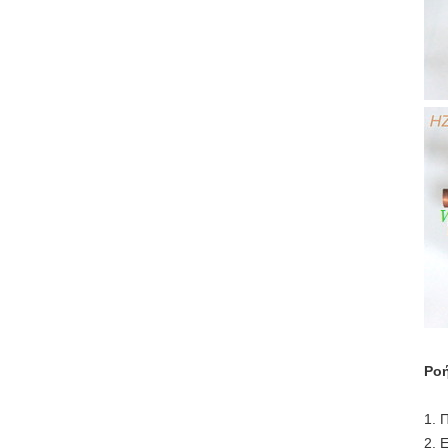
Ροή
1. 
2. 