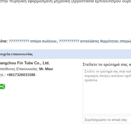
 στην πυρηνική εφαρμοσμένη μηχανική (εργοστάσια εμπλουτισμού ουρά
,
κέτα:
?????????? σπείρα σωλήνων
?????????? ανταλλάκτες θερμότητας σπειρώ
οιχεία επικοινωνίας
angzhou Fin Tube Co., Ltd.
Στείλετε το ερώτημά σας 
πεύθυνος Επικοινωνίας:
Mr. Miao
ηλ.::
+8617326031586