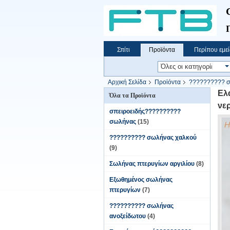
Σπίτι
Προϊόντα
Περίπου εμεί
Αρχική Σελίδα
Προϊόντα
?????????? σ
Ελ
Όλα τα Προϊόντα
νε
σπειροειδής??????????
σωλήνας
(15)
?????????? σωλήνας χαλκού
(9)
Σωλήνας πτερυγίων αργιλίου
(8)
Εξωθημένος σωλήνας
πτερυγίων
(7)
?????????? σωλήνας
ανοξείδωτου
(4)