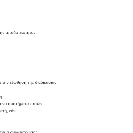
ρης αποδοτικότητας
 την εξώθηση της διαδικασίας
η
υδάτινα συστήματα ποτών
νατή, εάν
άστημα συγκέντρωσης