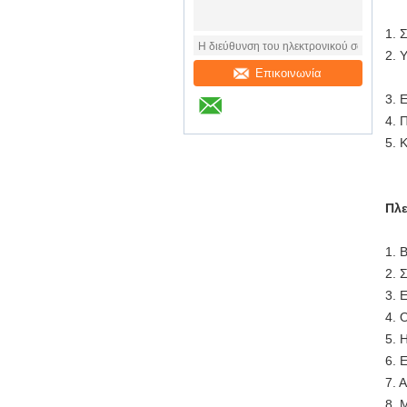
1. 
2. 
Επικοινωνία
3. 
4. 
5. 
Πλε
1. 
2. 
3. 
4. 
5. 
6. 
7. 
8. 