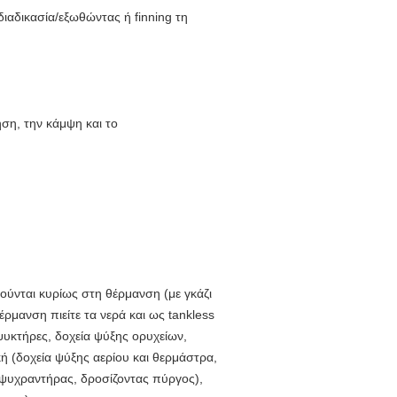
ιαδικασία/εξωθώντας ή finning τη
ηση, την κάμψη και το
ύνται κυρίως στη θέρμανση (με γκάζι
μανση πιείτε τα νερά και ως tankless
ψυκτήρες, δοχεία ψύξης ορυχείων,
ή (δοχεία ψύξης αερίου και θερμάστρα,
οψυχραντήρας, δροσίζοντας πύργος),