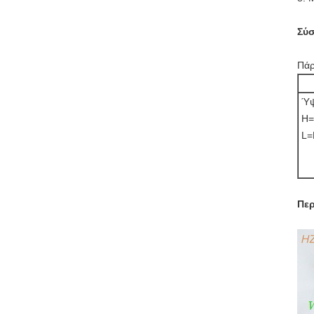
Σύ
Πάρ
Ύψ
H=
L=
Περ