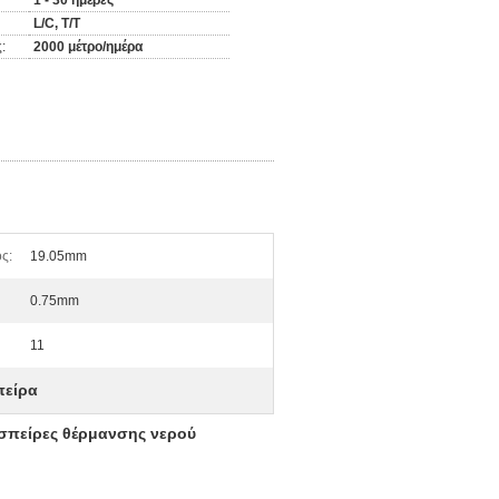
1 - 30 ημέρες
L/C, T/T
:
2000 μέτρο/ημέρα
ς:
19.05mm
0.75mm
11
πείρα
πείρες θέρμανσης νερού