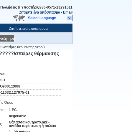
Πωλήσεις & Υποστήριξη
86-0571-23291511
Ζητήστε ένα απόσπασμα
-
Email
Select Language
Ζητήστε ένα απόσπασμα
ναζήτηση
?/σπείρες θέρμανσης νερού
?????/σπείρες θέρμανσης
ίνα
ZFT
SO9001:2008
-11032,127075-01
ς Όροι:
min:
1 PC
negotiable
Θάλασσα κοντραπλακέ -
ς:
αντάξια περίπτωση ή παλέτα