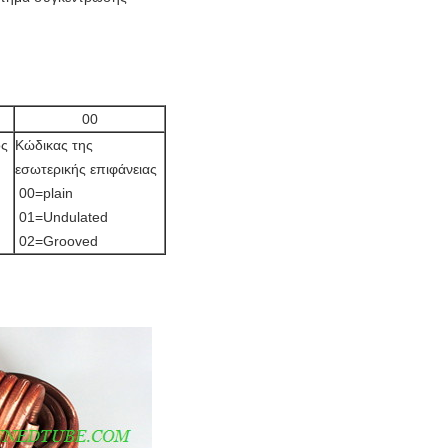
00
ος
Κώδικας της
εσωτερικής επιφάνειας
00=plain
01=Undulated
02=Grooved