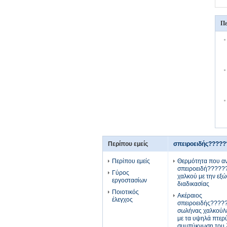
Πε
Περίπου εμείς
σπειροειδής????
Περίπου εμείς
Θερμότητα που αν
σπειροειδή?????
Γύρος
χαλκού με την εξ
εργοστασίων
διαδικασίας
Ποιοτικός
Ακέραιος
έλεγχος
σπειροειδής????
σωλήνας χαλκού/ν
με τα υψηλά πτερύ
συμπύκνωση του 