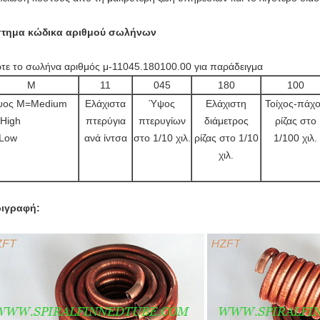
στημα κώδικα αριθμού σωλήνων
τε το σωλήνα αριθμός μ-11045.180100.00 για παράδειγμα
Μ
11
045
180
100
ος M=Medium
Ελάχιστα
Ύψος
Ελάχιστη
Τοίχος-πάχ
High
πτερύγια
πτερυγίων
διάμετρος
ρίζας στο
Low
ανά ίντσα
στο 1/10 χιλ.
ρίζας στο 1/10
1/100 χιλ.
χιλ.
ιγραφή: