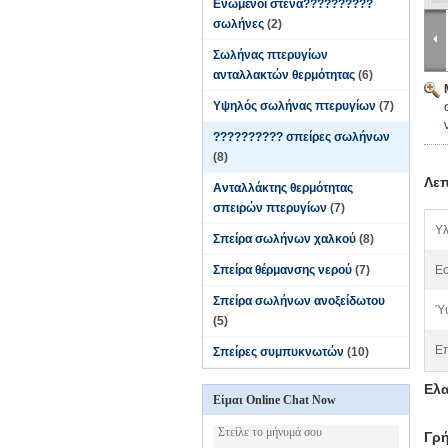
Ενωμένοι στενά??????????
σωλήνες
(2)
Σωλήνας πτερυγίων
ανταλλακτών θερμότητας
(6)
Υψηλός σωλήνας πτερυγίων
(7)
?????????? σπείρες σωλήνων
(8)
Λεπ
Ανταλλάκτης θερμότητας
σπειρών πτερυγίων
(7)
Υλ
Σπείρα σωλήνων χαλκού
(8)
Σπείρα θέρμανσης νερού
(7)
Εσ
Σπείρα σωλήνων ανοξείδωτου
Ύψ
(5)
Επ
Σπείρες συμπυκνωτών
(10)
Ελα
Είμαι Online Chat Now
Γρή