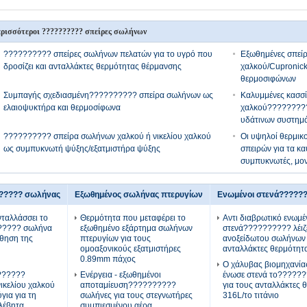
ρισσότεροι ?????????? σπείρες σωλήνων
?????????? σπείρες σωλήνων πελατών για το υγρό που
Εξωθημένες σπεί
δροσίζει και ανταλλάκτες θερμότητας θέρμανσης
χαλκού/Cupronick
θερμοσιφώνων
Συμπαγής σχεδιασμένη?????????? σπείρα σωλήνων ως
Καλυμμένες κασσί
ελαιοψυκτήρα και θερμοσίφωνα
χαλκού?????????
υδάτινων συστημ
?????????? σπείρα σωλήνων χαλκού ή νικελίου χαλκού
Οι υψηλοί θερμικ
ως συμπυκνωτή ψύξης/εξατμιστήρα ψύξης
σπειρών για τα κα
συμπυκνωτές, μο
?????? σωλήνας
Εξωθημένος σωλήνας πτερυγίων
Ενωμένοι στενά?????
ταλλάσσει το
Θερμότητα που μεταφέρει το
Αντι διαβρωτικό ενωμέ
????? σωλήνα
εξωθημένο εξάρτημα σωλήνων
στενά?????????? λέιζ
ώθηση της
πτερυγίων για τους
ανοξείδωτου σωλήνων 
ομοαξονικούς εξατμιστήρες
ανταλλάκτες θερμότητ
0.89mm πάχος
Ο χάλυβας βιομηχανία
??????
Ενέργεια - εξωθημένοι
ένωσε στενά το?????
ικελίου χαλκού
αποταμίευση??????????
για τους ανταλλάκτες 
για για τη
σωλήνες για τους στεγνωτήρες
316L/το τιτάνιο
λέβητα
συμπιεσμένου αέρα