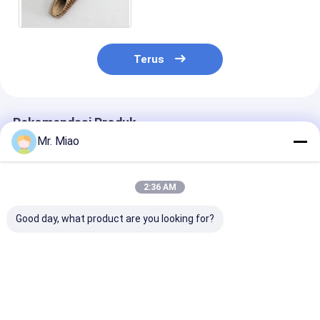
Tinggi Tembaga 34.5mm
Diameter Luar
Terus
Rekomendasi Produk
Mr. Miao
2:36 AM
Good day, what product are you looking for?
Tabung High Fin
Tembaga Integral
Tabung Temb
Extruded Cold
atau Cupro - Tabung
Bersirip Kondu
Worked untuk Heat
Nikel High Fin untuk
Termal Tinggi
Exchanger / Spiral
Kondensasi Boiler
Boiler Penggu
Fin Tube
Rumah
Harga terbaik
Harga terbaik
Harga terb