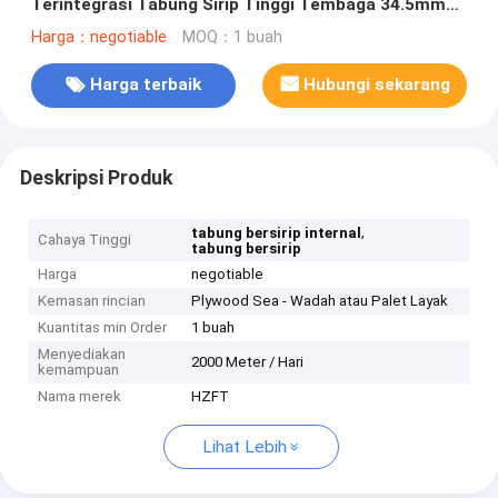
Terintegrasi Tabung Sirip Tinggi Tembaga 34.5mm
Diameter Luar
Harga：negotiable
MOQ：1 buah
Harga terbaik
Hubungi sekarang
Deskripsi Produk
,
tabung bersirip internal
Cahaya Tinggi
tabung bersirip
Harga
negotiable
Kemasan rincian
Plywood Sea - Wadah atau Palet Layak
Kuantitas min Order
1 buah
Menyediakan
2000 Meter / Hari
kemampuan
Nama merek
HZFT
Lihat Lebih