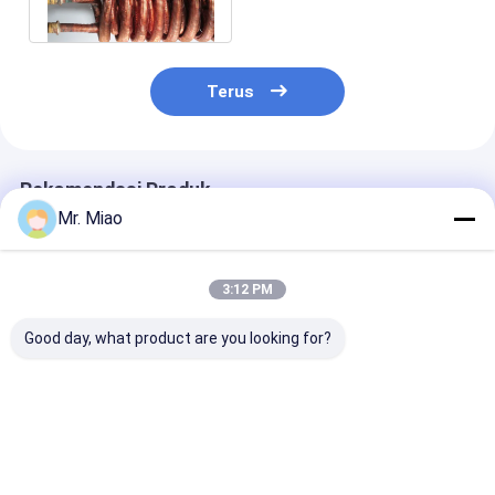
Tabung Bersirip
Terus
Rekomendasi Produk
Mr. Miao
3:12 PM
Good day, what product are you looking for?
3.15mm High Water
ISO Outer Dia
Kumparan Tab
Heating Coil sebagai
19.05MM Kumparan
Tembaga
Pemanas di Pompa
Tabung Bersirip
Cupronickel y
Air di Pool / Spa
Tembaga atau
Diekstrusi unt
Tembaga Nikel
Boiler Pemanas
Harga terbaik
Harga terbaik
Harga terb
Kumparan Siri