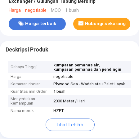
Exchanger / Gulungan Tabung Bersirip
Harga：negotiable
MOQ：1 buah
Harga terbaik
Hubungi sekarang
Deskripsi Produk
,
kumparan pemanas air
Cahaya Tinggi
kumparan pemanas dan pendingin
Harga
negotiable
Kemasan rincian
Plywood Sea - Wadah atau Palet Layak
Kuantitas min Order
1 buah
Menyediakan
2000 Meter / Hari
kemampuan
Nama merek
HZFT
Lihat Lebih