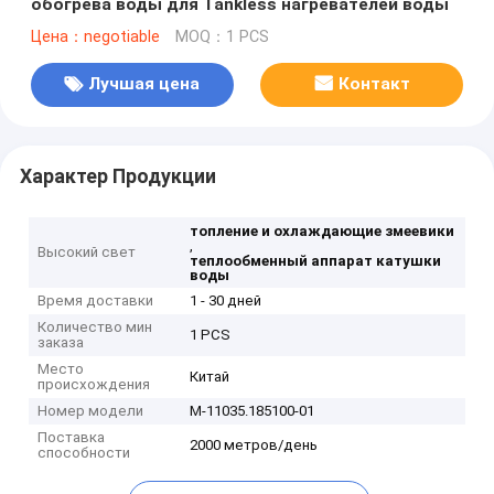
обогрева воды для Tankless нагревателей воды
Цена：negotiable
MOQ：1 PCS
Лучшая цена
Контакт
Характер Продукции
топление и охлаждающие змеевики
,
Высокий свет
теплообменный аппарат катушки
воды
Время доставки
1 - 30 дней
Количество мин
1 PCS
заказа
Место
Китай
происхождения
Номер модели
M-11035.185100-01
Поставка
2000 метров/день
способности