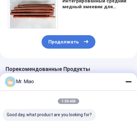
Интегрированный средний
медный змеевик для
обогрева воды для
Tankless нагревателей
воды
Продолжать
Порекомендованные Продукты
Mr. Miao
1:59 AM
Good day, what product are you looking for?
змеевик для
Ребристая труба
Прессованна
обогрева прилива
Dia 19.05MM ISO
трубка Cupron