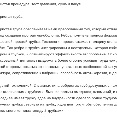
Чистая процедура, тест давления, суша и пакуя
ристая труба:
ристая труба обеспечивает нами прессованный тип, который отлич
од создания программы-оболочки. Ребра получены креном формир
шовной простой трубки. Технология просто сжимает толщину стен
бке. Так ребро и трубка интегрированы и неотделимы, которая из
ром и трубкой, и оптимизируют эффективность теплообмена. Основ
ссованный тип может выдержать более строгие условия труда чем д
гой стороны, показывает несколько уникальных особенностей как 
уктура, сопротивление к вибрации, способность анти--корозии, и дл
 этой технологией, 2 главных типа ребристых труб доступных с н
еталлическими трубками. Бывшие пользы омедняют, алюминий, и 
леднее имеет трубку ядра на внутренности сделало более трудног
ужная трубка свернута на трубку ядра для того чтобы обеспечить 
мального контакта между 2 трубками.