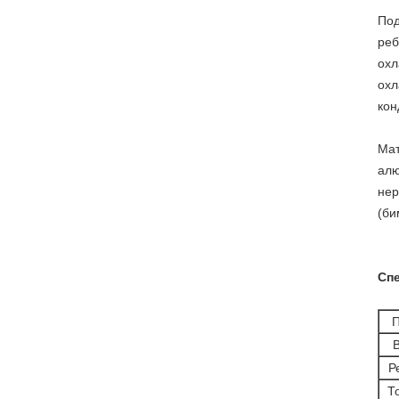
Под
реб
охл
охл
кон
Мат
алю
нер
(би
Сп
П
Р
Т