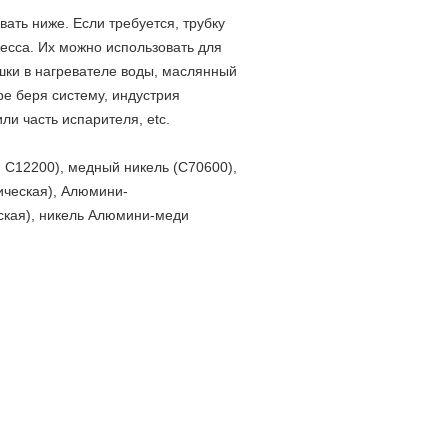
ать ниже. Если требуется, трубку
есса. Их можно использовать для
шки в нагревателе воды, маслянный
ре беря систему, индустрия
и часть испарителя, etc.
 C12200), медный никель (C70600),
ическая), Алюмини-
ская), никель Алюмини-меди