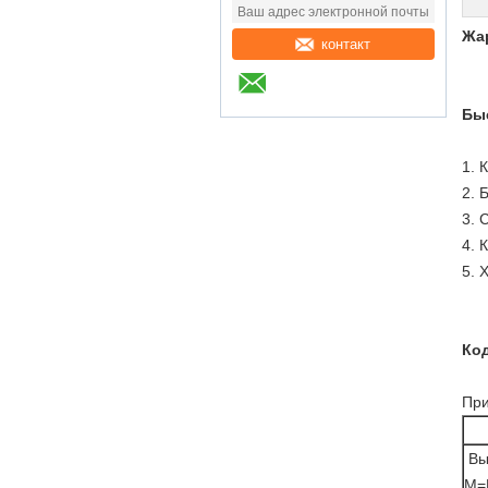
Жа
контакт
Бы
1. 
2. 
3. 
4. 
5. 
Код
При
Вы
M=