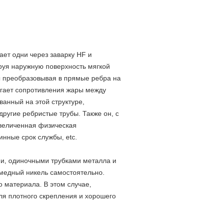
ает одни через заварку HF и
уя наружную поверхность мягкой
ы преобразовывая в прямые ребра на
бегает сопротивления жары между
анный на этой структуре,
ругие ребристые трубы. Также он, с
увеличенная физическая
инные срок службы, etc.
ами, одиночными трубками металла и
медный никель самостоятельно.
о материала. В этом случае,
для плотного скрепления и хорошего