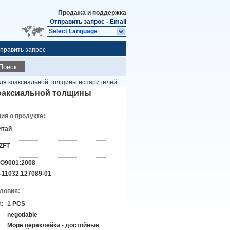
Продажа и поддержка
Отправить запрос
-
Email
Select Language
править запрос
Поиск
для коаксиальной толщины испарителей
коаксиальной толщины
я о продукте:
итай
ZFT
SO9001:2008
-11032.127089-01
словия:
:
1 PCS
negotiable
Море переклейки - достойные