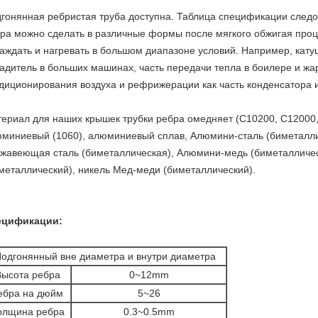
гонянная ребристая труба доступна. Таблица спецификации следов
ра можно сделать в различные формы после мягкого обжигая проц
аждать и нагревать в большом диапазоне условий. Например, кату
адитель в больших машинах, часть передачи тепла в боилере и жа
диционирования воздуха и рефрижерации как часть конденсатора ил
ериал для наших крышек трубки ребра омедняет (C10200, C12000,
миниевый (1060), алюминиевый сплав, Алюмини-сталь (биметалл
жавеющая сталь (биметаллическая), Алюмини-медь (биметалличе
металлический), никель Мед-меди (биметаллический).
ецификации:
одгонянный вне диаметра и внутри диаметра
Высота ребра
0~12mm
ебра на дюйм
5~26
олщина ребра
0.3~0.5mm