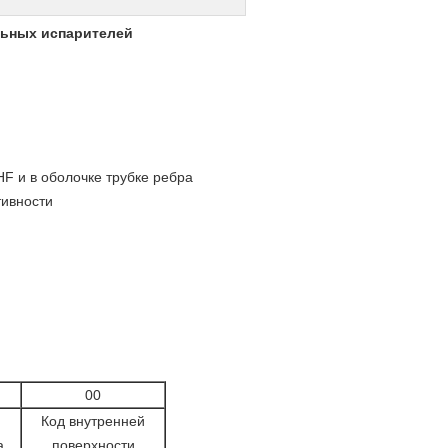
льных испарителей
HF и в оболочке трубке ребра
тивности
00
Код внутренней
а
поверхности