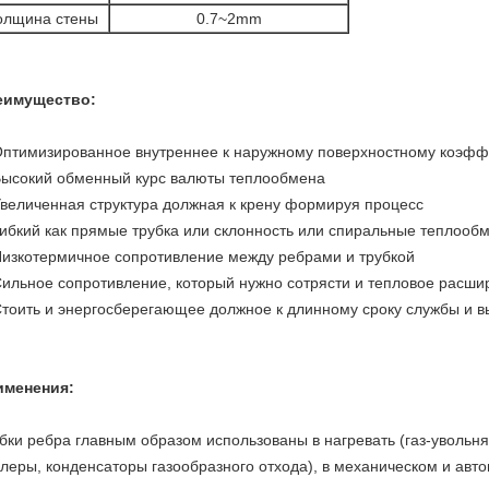
олщина стены
0.7~2mm
еимущество:
Оптимизированное внутреннее к наружному поверхностному коэф
Высокий обменный курс валюты теплообмена
Увеличенная структура должная к крену формируя процесс
Гибкий как прямые трубка или склонность или спиральные теплоо
Низкотермичное сопротивление между ребрами и трубкой
Сильное сопротивление, который нужно сотрясти и тепловое расши
Стоить и энергосберегающее должное к длинному сроку службы и в
именения:
бки ребра главным образом использованы в нагревать (газ-увольн
леры, конденсаторы газообразного отхода), в механическом и ав