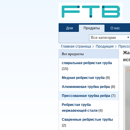
Дом
Продукты
О нас
Главная страница
Продукция
Прессо
0.89mm
Жа
Все продукты
ис
спиральная ребристая труба
(15)
Медная ребристая труба
(9)
Алюминиевая трубка ребра
(8)
Прессованная трубка ребра
(7)
Ребристая труба
нержавеющей стали
(4)
Сваренные ребристые трубы
(2)