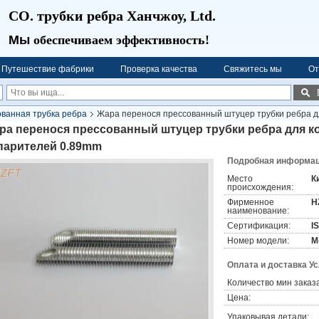
CO. трубки ребра Ханчжоу, Ltd.
Мы
обеспечиваем эффективность!
Путешествие фабрики
Проверка качества
Свяжитесь мы
От
ванная трубка ребра
Жара перенося прессованный штуцер трубки ребра 
ра перенося прессованный штуцер трубки ребра для 
парителей 0.89mm
Подробная информаци
Место
К
происхождения:
Фирменное
H
наименование:
Сертификация:
I
Номер модели:
M
Оплата и доставка У
Количество мин заказа
Цена:
Упаковывая детали: