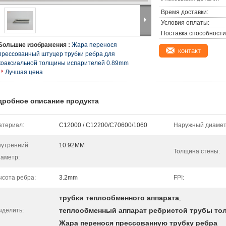
Время доставки:
Условия оплаты:
Поставка способности
Большие изображения :
Жара перенося
контакт
прессованный штуцер трубки ребра для
коаксиальной толщины испарителей 0.89mm
Лучшая цена
дробное описание продукта
атериал:
C12000 / C12200/C70600/1060
Наружный диамет
нутренний
10.92MM
Толщина стены:
аметр:
сота ребра:
3.2mm
FPI:
трубки теплообменного аппарата
,
теплообменный аппарат ребристой трубы то
ыделить:
Жара перенося прессованную трубку ребра