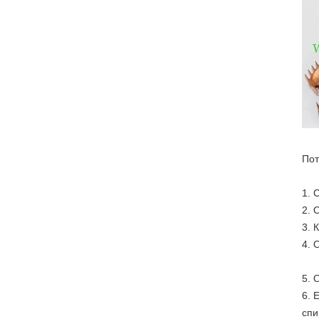
Пот
1. 
2. 
3. 
4. 
5. 
6. 
спи