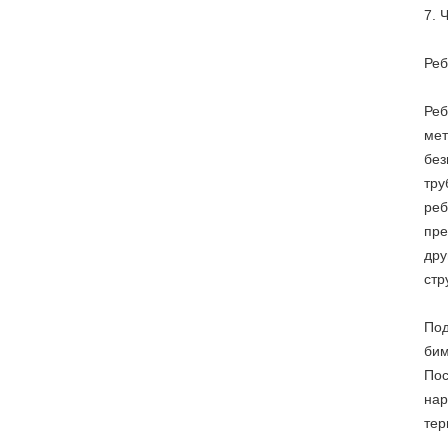
7. 
Реб
Реб
мет
без
тру
реб
пре
дру
стр
Под
бим
Пос
нар
тер