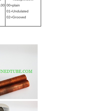
100
00=plain
01=Undulated
02=Grooved