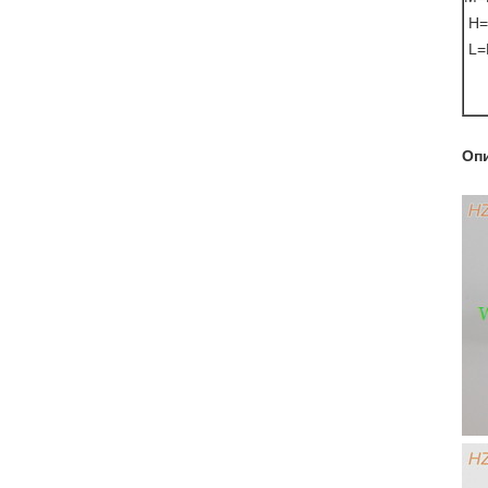
H=
L=
Оп