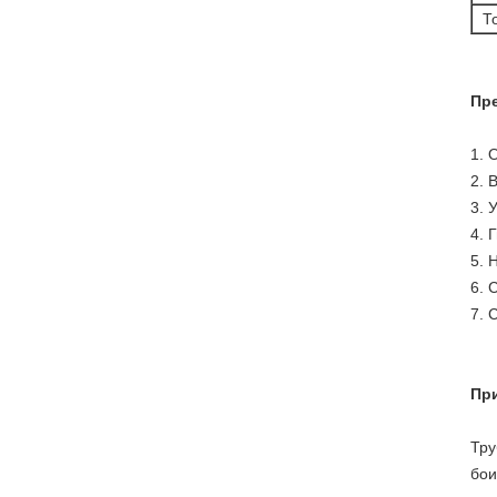
Т
Пр
1. 
2. 
3. 
4. 
5. 
6. 
7. 
Пр
Тру
бои