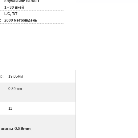
случай или паллет
1 - 30 дней
L/C, T/T
:
2000 метров/день
р:
19.05мм
0.89mm
11
лщины 0.89mm
,