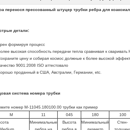
ра перенося прессованный штуцер трубки ребра для коаксиа
стрые детали:
Крен формируя процесс
Более высокая способность передачи тепла сравнивая к сваривать 
Сохраните цену и собирая космос должные к более высокой эффек
Качество 9001:2008 ISO аттестовало
Хорошо проданный в США, Австралии, Германии, etc.
овая система номера трубки
мите номер M-11045.180100.00 трубки как пример
M
11
045
180
100
сота
Минимальные
Высота
Минимальный
Стен-
Medium
ребра на
ребра в
диаметр
толщин