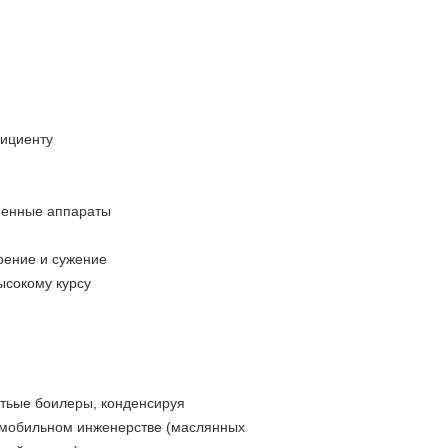
фициенту
бменные аппараты
рение и сужение
ысокому курсу
ятьые боилеры, конденсируя
томобильном инженерстве (маслянных