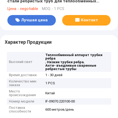
стали ребристых труб для теплообменных
аппаратов
Цена：negotiable
MOQ：1 PCS
Лучшая цена
Контакт
Характер Продукции
Теплообменный аппарат трубки
ребра
Высокий свет
,
,
Низкие трубки ребра
Анти- въедливые сваренные
ребристые трубы
Время доставки
1 - 30 дней
Количество мин
1 PCS
заказа
Место
Китай
происхождения
Номер модели
IF-09070.220100-00
Поставка
600 метров/день
способности