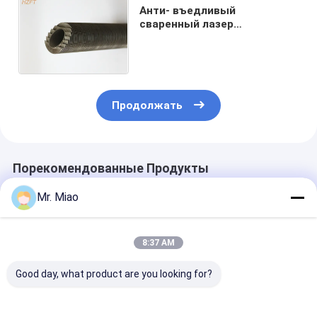
Анти- въедливый
сваренный лазер
нержавеющей стали
ребристых труб для
теплообменных аппаратов
Продолжать
Порекомендованные Продукты
Mr. Miao
8:37 AM
Good day, what product are you looking for?
317 / лазер 317L
Вторичные
Сваренный