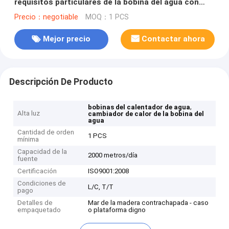
requisitos particulares de la bobina del agua con
proceso de extrudado o finning
Precio：negotiable
MOQ：1 PCS
Mejor precio
Contactar ahora
Descripción De Producto
,
bobinas del calentador de agua
Alta luz
cambiador de calor de la bobina del
agua
Cantidad de orden
1 PCS
mínima
Capacidad de la
2000 metros/día
fuente
Certificación
ISO9001:2008
Condiciones de
L/C, T/T
pago
Detalles de
Mar de la madera contrachapada - caso
empaquetado
o plataforma digno