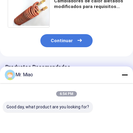
Cambiadores de calor aletados
modificados para requisitos
particulares de la bobina del
agua con proceso de extrudado
o finning
Continuar
Productos Recomendados
Mr. Miao
6:54 PM
Good day, what product are you looking for?
serpentín de
Bobinas externas del
El tubo de cob
calentamiento del
tubo aletado del
sacado de