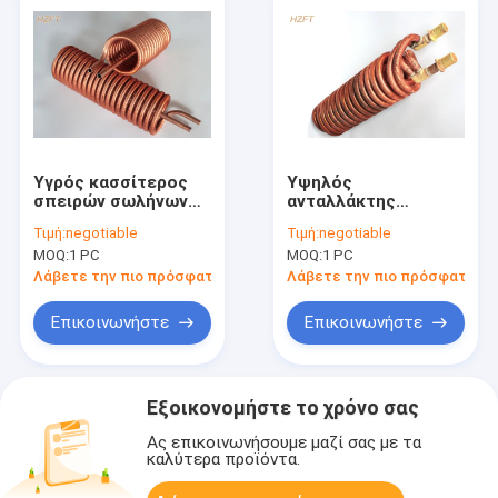
Υγρός κασσίτερος
Υψηλός
σπειρών σωλήνων
ανταλλάκτης
χαλκού ανταλλακτών
θερμότητας σπειρών
Τιμή:
negotiable
Τιμή:
negotiable
ψύξης και
πτερυγίων για τις
MOQ:
1 PC
MOQ:
1 PC
θερμότητας που
υδραντλίες στις
καλύπτει
εφαρμογές
Λάβετε την πιο πρόσφατη τιμή
Λάβετε την πιο πρόσφατη τι
τη?????????? σπείρα
λιμνών/SPA
Επικοινωνήστε
Επικοινωνήστε
Εξοικονομήστε το χρόνο σας
Ας επικοινωνήσουμε μαζί σας με τα
καλύτερα προϊόντα.