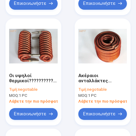
Επικοινωνήστε
Επικοινωνήστε
Οι υψηλοί
Ακέραιοι
θερμικοί??????????
ανταλλάκτες
ανταλλάκτες
θερμότητας σπειρών
Τιμή:
negotiable
Τιμή:
negotiable
θερμότητας σπειρών
θερμοσιφώνων??????????
MOQ:
1 PC
MOQ:
1 PC
για τα καύσιμα
σπείρα
δηλητηριάζουν με
Λάβετε την πιο πρόσφατη τιμή
Λάβετε την πιο πρόσφατη τι
αέρια τους
συμπυκνωτές,
Επικοινωνήστε
Επικοινωνήστε
μονάδα σπειρών
ανεμιστήρων