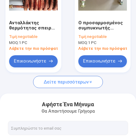
Γύρος εργοστασίων
Ποιοτικός έλεγχος
Ανταλλάκτης
Ο προσαρμοσμένος
θερμότητας σπειρών
συμπυκνωτής
Μας ελάτε σε επαφή με
πτερυγίων χαλκού ή
κουλουριάζει την
Τιμή:
negotiable
Τιμή:
negotiable
νικελίου
ψύξη υγρού/
MOQ:
1 PC
MOQ:
1 PC
χαλκού/??????????
τους??????????
Ζητήστε ένα απόσπασμα
σπείρες σωλήνων
ανταλλάκτες
Λάβετε την πιο πρόσφατη τιμή
Λάβετε την πιο πρόσφατη τι
θερμότητας σπειρών
Επικοινωνήστε
Επικοινωνήστε
σπειροειδής?????????? σωλήνας
Δείτε περισσότερων
?????????? σωλήνας χαλκού
Σωλήνας πτερυγίων αργιλίου
Αφήστε Ένα Μήνυμα
Θα Απαντήσουμε Γρήγορα
Εξωθημένος σωλήνας πτερυγίων
?????????? σωλήνας ανοξείδωτου