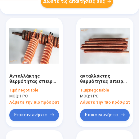
Δώστε τις απαιτήσεις σας
Ανταλλάκτης
ανταλλάκτης
θερμότητας σπειρών
θερμότητας σπειρών
πτερυγίων νικελίου
πτερυγίων πάχους
Τιμή:
negotiable
Τιμή:
negotiable
χαλκού του ISO στο
τοίχων πτερυγίων
MOQ:
1 PC
MOQ:
1 PC
συμπυκνωτή ψύξης/
1mm με το υλικό
τον εξατμιστήρα
C12000/C12200
Λάβετε την πιο πρόσφατη τιμή
Λάβετε την πιο πρόσφατη τι
ψύξης
Επικοινωνήστε
Επικοινωνήστε