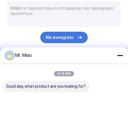
Ενωμένοι στενά?????????? σωλήνες
Σωλήνας πτερυγίων ανταλλακτών θερμότητας
Υψηλός σωλήνας πτερυγίων
Να συνεχίσει
?????????? σπείρες σωλήνων
Ανταλλάκτης θερμότητας σπειρών πτερυγίων
Mr. Miao
Οι Κατηγορίες Μας
Σπείρα σωλήνων χαλκού
6:12 AM
Σπείρα θέρμανσης νερού
Good day, what product are you looking for?
Σπείρα σωλήνων ανοξείδωτου
Σπείρες συμπυκνωτών
σπειροειδής??????????
?????????? σωλήνας
Σωλήνας πτερ
σωλήνας
χαλκού
αργιλίου