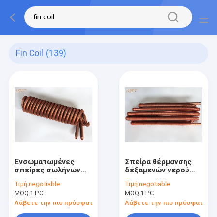
Fin Coil
(139)
Ενσωματωμένες
Σπείρα θέρμανσης
σπείρες σωλήνων
δεξαμενών νερού
χαλκού??????????/??????????
Cupronickel στα
Τιμή:
negotiable
Τιμή:
negotiable
σπείρες για τους
ηλιακά συστήματα,
MOQ:
1 PC
MOQ:
1 PC
θερμοσίφωνες
σπειροειδής σπείρα
Tankless
πτερυγίων
Λάβετε την πιο πρόσφατη τιμή
Λάβετε την πιο πρόσφατη τι