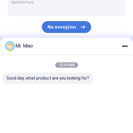
Ενωμένοι στενά?????????? σωλήνες
Σωλήνας πτερυγίων ανταλλακτών θερμότητας
Να συνεχίσει
Υψηλός σωλήνας πτερυγίων
?????????? σπείρες σωλήνων
Mr. Miao
Οι Κατηγορίες Μας
Ανταλλάκτης θερμότητας σπειρών πτερυγίων
12:15 AM
Σπείρα σωλήνων χαλκού
Good day, what product are you looking for?
Σπείρα θέρμανσης νερού
Σπείρα σωλήνων ανοξείδωτου
σπειροειδής??????????
?????????? σωλήνας
Σωλήνας πτερ
Σπείρες συμπυκνωτών
σωλήνας
χαλκού
αργιλίου