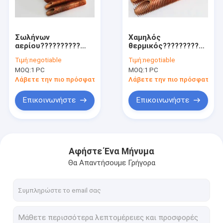
Γύρος εργοστασίων
Ποιοτικός έλεγχος
Σωλήνων
Χαμηλός
αερίου??????????
θερμικός??????????
Μας ελάτε σε επαφή με
σωλήνας χαλκού
σωλήνας χαλκού
Τιμή:
negotiable
Τιμή:
negotiable
συμπυκνωτών
αντίστασης
MOQ:
1 PC
MOQ:
1 PC
ακέραιος για την
εύκαμπτος για την
Ζητήστε ένα απόσπασμα
κάμψη και το
αυτοκίνητη
Λάβετε την πιο πρόσφατη τιμή
Λάβετε την πιο πρόσφατη τι
κουλούριασμα των
εφαρμοσμένη
σκοπών
μηχανική
Επικοινωνήστε
Επικοινωνήστε
σπειροειδής?????????? σωλήνας
?????????? σωλήνας χαλκού
Αφήστε Ένα Μήνυμα
Θα Απαντήσουμε Γρήγορα
Σωλήνας πτερυγίων αργιλίου
Εξωθημένος σωλήνας πτερυγίων
?????????? σωλήνας ανοξείδωτου