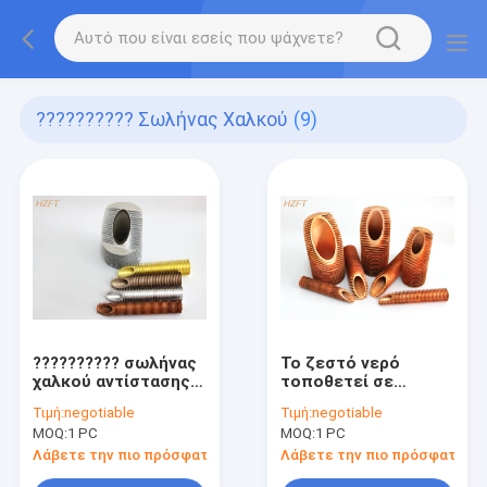
?????????? Σωλήνας Χαλκού
(9)
?????????? σωλήνας
Το ζεστό νερό
χαλκού αντίστασης
τοποθετεί σε
διάβρωσης
δεξαμενή τη χαμηλή
Τιμή:
negotiable
Τιμή:
negotiable
κατάλληλος για τους
αντίσταση
MOQ:
1 PC
MOQ:
1 PC
λέβητες
εσωτερικό Dia
19.72mm δόνησης
Λάβετε την πιο πρόσφατη τιμή
Λάβετε την πιο πρόσφατη τι
εξαρτημάτων