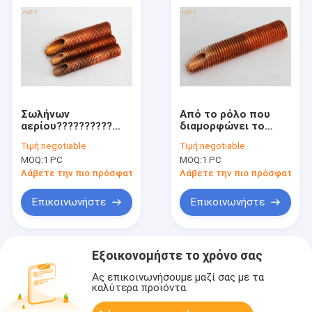
Σωλήνων
Από το ρόλο που
αερίου??????????
διαμορφώνει το
σωλήνας χαλκού
σωλήνα πτερυγίων
Τιμή:
negotiable
Τιμή:
negotiable
συμπυκνωτών
χαλκού διαδικασίας
MOQ:
1 PC
MOQ:
1 PC
ακέραιος για την
για το δοχείο ψύξης
κάμψη και το
των εγκαταστάσεων
Λάβετε την πιο πρόσφατη τιμή
Λάβετε την πιο πρόσφατη τι
κουλούριασμα των
παραγωγής
σκοπών
ενέργειας με
Επικοινωνήστε
Επικοινωνήστε
C12000/C12200
Εξοικονομήστε το χρόνο σας
Ας επικοινωνήσουμε μαζί σας με τα
καλύτερα προϊόντα.