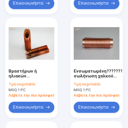
σωλήνων
Επικοινωνήστε
Επικοινωνήστε
χαλκού??????????
Βραστήρων ή
Ενσωματωμένη?????????
ηλιακών
σωλήνωση χαλκού
συστημάτων
για τα δοχεία ψύξης
Τιμή:
negotiable
Τιμή:
negotiable
εύκαμπτη ενέργεια
ορυχείου και τους
MOQ:
1 PC
MOQ:
1 PC
σωλήνων
δροσίζοντας
χαλκού?????????? -
πύργους 55 χιλ.
Λάβετε την πιο πρόσφατη τιμή
Λάβετε την πιο πρόσφατη τι
αποταμίευση
Επικοινωνήστε
Επικοινωνήστε