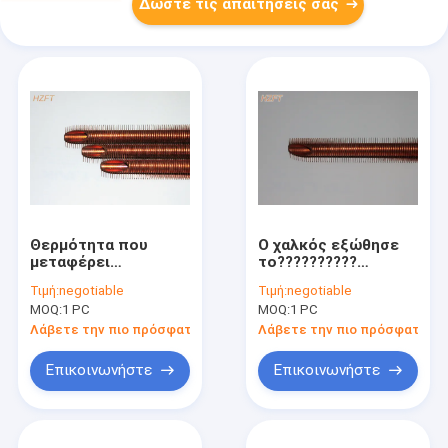
Δώστε τις απαιτήσεις σας
Θερμότητα που
Ο χαλκός εξώθησε
μεταφέρει
το??????????
το??????????
σωλήνα εύκαμπτο
Τιμή:
negotiable
Τιμή:
negotiable
σωλήνα χαλκού
για τη διαμόρφωση
MOQ:
1 PC
MOQ:
1 PC
εύκαμπτο για τους
προσαρμοσμένου
ομοαξονικούς
Fintubes
Λάβετε την πιο πρόσφατη τιμή
Λάβετε την πιο πρόσφατη τι
εξατμιστήρες
10.2mm εσωτερικό
Επικοινωνήστε
Επικοινωνήστε
Dia