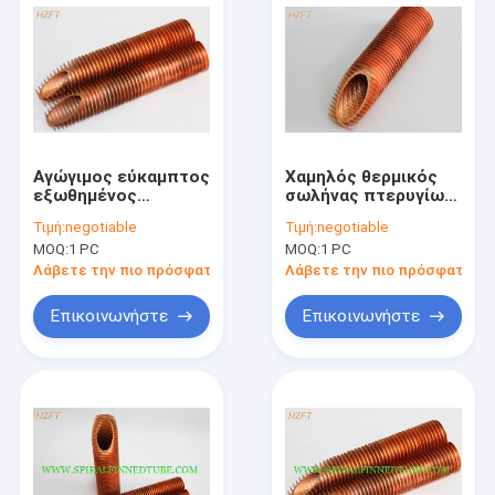
Αγώγιμος εύκαμπτος
Χαμηλός θερμικός
εξωθημένος
σωλήνας πτερυγίων
σωλήνας πτερυγίων
ανταλλακτών
Τιμή:
negotiable
Τιμή:
negotiable
θερμότητας για το
θερμότητας
MOQ:
1 PC
MOQ:
1 PC
θερμοσίφωνα
αντίστασης για την
Tankless/τους
αυτοκίνητη
Λάβετε την πιο πρόσφατη τιμή
Λάβετε την πιο πρόσφατη τι
χαμηλούς σωλήνες
εφαρμοσμένη
πτερυγίων
μηχανική
Επικοινωνήστε
Επικοινωνήστε
Σπίτι
Προϊόντα
Περίπου εμείς