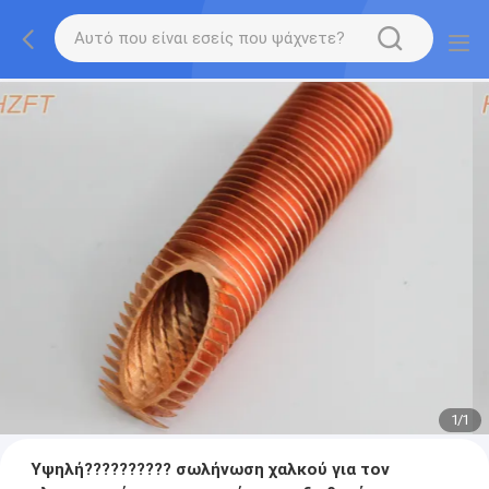
1
/
1
Υψηλή?????????? σωλήνωση χαλκού για τον