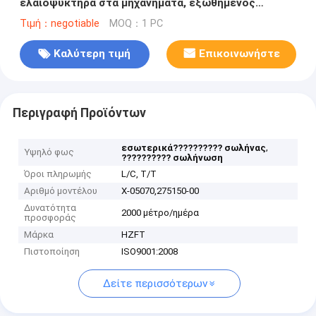
ελαιοψυκτήρα στα μηχανήματα, εξωθημένος
σωλήνας πτερυγίων
Τιμή：negotiable
MOQ：1 PC
Καλύτερη τιμή
Επικοινωνήστε
Περιγραφή Προϊόντων
,
εσωτερικά?????????? σωλήνας
Υψηλό φως
?????????? σωλήνωση
Όροι πληρωμής
L/C, T/T
Αριθμό μοντέλου
Χ-05070,275150-00
Δυνατότητα
2000 μέτρο/ημέρα
προσφοράς
Μάρκα
HZFT
Πιστοποίηση
ISO9001:2008
Δείτε περισσότερων