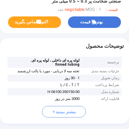
صنعتی ضخامت پر 0.3 ~ 0.5 میلی متر
قیمت：negotiable
MOQ：1 عدد
بهترین قیمت
اکنون تماس بگیرید
توضیحات محصول
,
لوله پره ای داخلی ، لوله پره ای
برجسته
finned tubing
جزئیات بسته بندی
تخته سه لا دریایی - مورد یا پالت ارزشمند
زمان تحویل
1 - 30 روز
شرایط پرداخت
L / C ، T / T
شماره مدل
H-06100.350150-00
قابلیت ارائه
2000 متر در روز
بیشتر ببینید