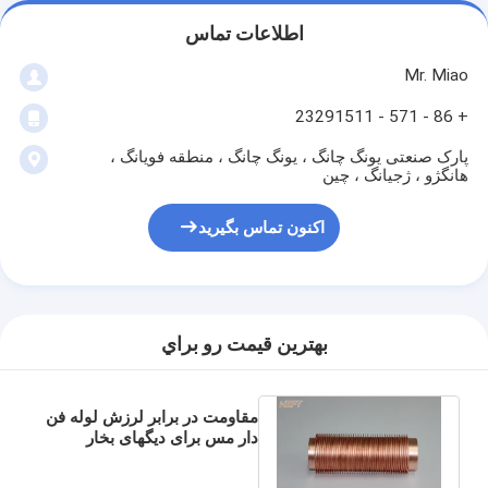
اطلاعات تماس
Mr. Miao
+ 86 - 571 - 23291511
پارک صنعتی یونگ چانگ ، یونگ چانگ ، منطقه فویانگ ،
هانگژو ، ژجیانگ ، چین
اکنون تماس بگیرید
بهترين قيمت رو براي
مقاومت در برابر لرزش لوله فن
دار مس برای دیگهای بخار
صنعتی ضخامت پر 0.3 ~ 0.5
میلی متر