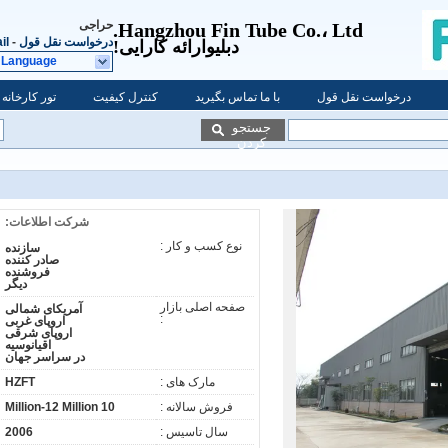
حراجی
Hangzhou Fin Tube Co.، Ltd.
درخواست نقل قول
-
il
دبلیو
ارائه کارایی!
 Language
درخواست نقل قول
با ما تماس بگیرید
کنترل کیفیت
تور کارخانه
جستجو
کردن
شرکت اطلاعات:
نوع کسب و کار :
سازنده
صادر کننده
فروشنده
دیگر
صفحه اصلی بازار
آمریکای شمالی
:
اروپای غربی
اروپای شرقی
اقیانوسیه
در سراسر جهان
مارک های :
HZFT
فروش سالانه :
10 Million-12 Million
سال تاسیس :
2006