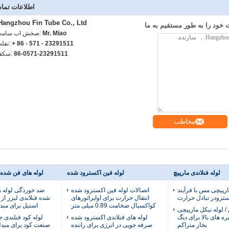
اطلاعات تما
Hangzhou Fin Tube Co., Ltd.
خود را به طور مستقیم به ما
Mr. Miao
تماس با شخص
+ 86 - 571 - 23291511
تلفن
86-0571-23291511
فکس:
مخاطب
لوله فنلاندی مارپیچ
لوله فین اکسترود شده
لوله های فن شده
ارپیچی مس با فرآیند
اتصالات لوله فین اکسترود شده
ضد خوردگی لوله 
ترودر تبادل حرارت
انتقال حرارت برای اواپراتورهای
شده فنلاندی لیزر ا
کواکسیال ضخامت 0.89 میلی متر
استیل برای مبد
 لوله نیکل مارپیچی
ه های بالا برای دیگ
لوله های فنلاندی اکسترود شده
لوله کود فنلندی 
بخار متراکم
صرفه جویی در انرژی برای راننده
صنعت کود برای مبدله