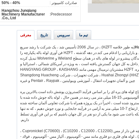
صادرات کامپیوتر :
40% - 50%
Hangzhou Junqiang
Machinery Manufacturer
Predecessor:
Co., Ltd.
تیم ما
سرویس
تاریخ
معرفی
Ha
(به طور خلاصه HZFT) ، در سال 2006 تأسیس شد ، یک شرکت با رشد سریع
است که طراحی محصول ، توسعه فناوری ، تولید و بازاریابی را ادغام می کند.در دهه گذشته ، HZFT فن آوری لوله باله یکپارچه را
بهینه سازی کرده است و ما را به یکی از تولید کنندگان پیشرو در لوله های باله در همان سطح Wieland و Wolverine تبدیل کرده
 داخل به کل جهان گسترش یافته است ، به ویژه در آمریکای شمالی ، استرالیا و
کشورهای اروپایی مانند آلمان ، انگلستان و غیره. HZFT مشتریان ترمینال مهمی مانند HANGYANG GROUP ، KAISHANG
GROUP ، پکن دارد. شرکت کوره های صنعتی Huahai Zhongyi (HHZY) ، شرکت تجهیزات ، شرکت Shangdong Huacheng
چین و آلمان تجهیزات انتقال ، آموزشی ویبولیتین ، Pentair ، Raypak و غیره
باً انواع لوله های پره ای را بر اساس فرآیند اکستروژن پوشش داده است.بالاترین پره
نیکل کوپر یا مسی به 10-12 میلی متر ، باله آلومینیومی 15-16 میلی متر می رسد.در همین حال ، لوله باله جوش داده شده با
کسترود شده است ، اخیراً در یک پروژه همراه با شرکت تعاونی آلمان ساخته شده
است.ما می توانیم مواد باله 8-12 متری را در ارتفاع 7-10 میلی متر به آرامی در فرآیند جابجایی و نورد جوش دهیم ، که نه تنها
ه باعث می شود ما یکی از دو نفر در کل جهان باشیم که بر این فن آوری تسلط
داریم.
لوله های باله موجود در ما شامل لوله های یکپارچه فن دار از مس (C10200 ، C12000 ، C12200) ، Cupronickel (C70600) ،
آلومینیوم (1060) و آلیاژ آلومینیوم (AISI6063) ، لوله های فلزی دو فلزی مانند مس - آلومینیوم ، آلیاژ مس - آلومینیوم ، فولاد -