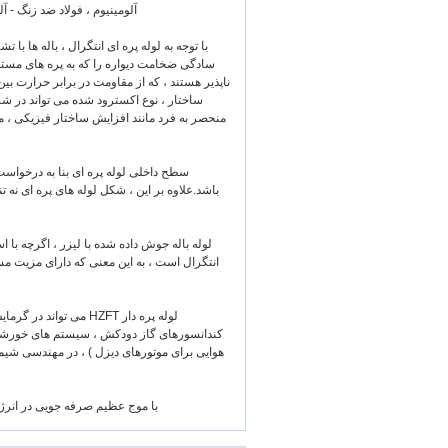
آلومینیوم ، فولاد ضد زنگ - آل
با توجه به لوله پره ای انتگرال ، باله ها 
سادگی ضخامت دیواره را که به پره های مستقیم
ناپذیر هستند ، که از مقاومت در برابر حرارت بین
ساختار ، نوع اکسترود شده می تواند در شر
منحصر به فرد مانند افزایش ساختار فیزیکی ، 
سطح داخلی لوله پره ای بنا به درخواست 
باشد.علاوه بر این ، شکل لوله های پره ای نه 
لوله باله جوش داده شده با لیزر ، اگرچه با
انتگرال است ، به این معنی که دارای مزیت مشا
لوله پره دار HZFT می 
کندانسورهای گاز دودکش ، سیستم های خورشیدی
هوایی برای موتورهای دیزل ) ، در مهندسی شیمی 
با موج عظیم صرفه جویی در انرژی و کاهش انتشار ، HZFT برای توسع