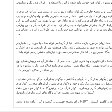
ومینیوم ، لوله فین جوش داده شده با لیزر با استفاده از فولاد ضد زنگ و تیتانیوم.
با تشکیل رول سطح خارجی یک لوله ساده و بدون درز به دست می آیند.این فناوری به
 روی لوله تبدیل می شود ، فشار می دهد.بنابراین باله و لوله یکپارچه و جدایی
 پره و لوله جلوگیری می کند و بازده تبادل حرارتی را بهینه می کند.بر اساس این
ایط کار شدیدتر از سایر لوله های پره ای زنده بماند.از طرف دیگر چندین ویژگی
مقاومت در برابر لرزش ، توانایی ضد خوردگی و عمر طولانی و غیره را نشان می
دهد.
مشتریان در مورد بازده مختلف تبادل گرما می تواند ساده یا موج دار یا شیاردار
تنها می تواند به صورت مستقیم باشد ، بلکه همچنین پس از بازپخت نرم در اشکال
امگا ، سیم پیچ ، یا اشکال سفارشی مطابق با نیازهای مشتریان می تواند باشد.
 استفاده از فناوری جوشکاری لیزر بدست می آید ، ساختار آن کم و بیش همان نوع
به است.مهمتر اینکه مواد بسیار سخت تری مانند فولاد ضد زنگ و تیتانیوم را در
این ساختار امکان پذیر می کند.
تواند در گرمایش (دیگهای بخار گاز ، دیگهای چگالشی ، دیگهای بخار آب ، دیگهای بخار صنعتی ،
) ، در مهندسی مکانیک و خودرو (کولرهای نفتی ، کولرهای معدنی ، کولرهای
(کولرهای گازی و بخاری ، کولر فرآیندی) ، در نیروگاه ها (کولر هوا ، برج خنک
کننده) و در مهندسی هسته ای (نیروگاه های غنی سازی اورانیوم).
ه جهشی در گوشه و کنار آماده شده است.