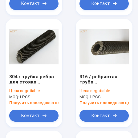
спасения жары
6.5MM
Контакт
Контакт
304 / трубка ребра
316 / ребристая
для стояка
труба
водяного
нержавеющей
Цена:
negotiable
Цена:
negotiable
охлаждения, трубка
стали ребра лазера
MOQ:
1 PCS
MOQ:
1 PCS
нержавеющей
316L для
стали лазера 304L
конденсируя стены
Получить последнюю цену
Получить последнюю цену
ребра титана
боилеров 1.5mm
Контакт
Контакт