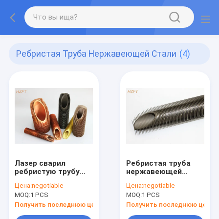
Ребристая Труба Нержавеющей Стали
(4)
Лазер сварил
Ребристая труба
ребристую трубу
нержавеющей
нержавеющей
стали
Цена:
negotiable
Цена:
negotiable
стали для
теплообменного
MOQ:
1 PCS
MOQ:
1 PCS
охладителя
аппарата в трудной
газообразного
высоте ребра
Получить последнюю цену
Получить последнюю цену
отхода в заводах
окрестностей