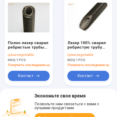
Полно лазер сварил
Лазер 100% сварил
ребристые трубы
ребристую трубу
для спасения
нержавеющей
Цена:
negotiable
Цена:
negotiable
отработанного
стали для условия
MOQ:
1 PCS
MOQ:
1 PCS
тепла в
способствующих
конденсируя
коррозий
Получить последнюю цену
Получить последнюю цену
боилерах
Контакт
Контакт
Экономьте свое время
Позвольте нам связаться с вами с
лучшими продуктами.