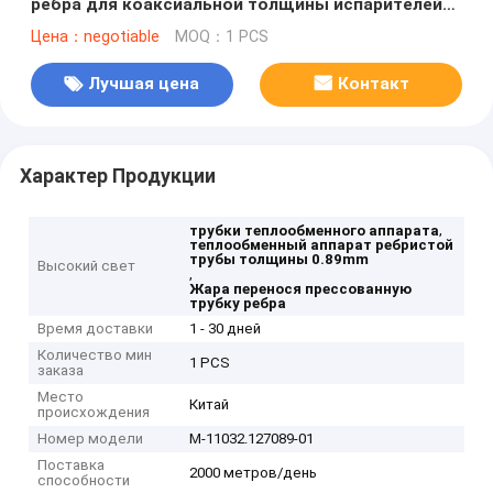
ребра для коаксиальной толщины испарителей
0.89mm
Цена：negotiable
MOQ：1 PCS
Лучшая цена
Контакт
Характер Продукции
,
трубки теплообменного аппарата
теплообменный аппарат ребристой
трубы толщины 0.89mm
Высокий свет
,
Жара перенося прессованную
трубку ребра
Время доставки
1 - 30 дней
Количество мин
1 PCS
заказа
Место
Китай
происхождения
Номер модели
M-11032.127089-01
Поставка
2000 метров/день
способности