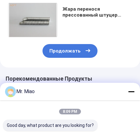
Жара перенося
прессованный штуцер
трубки ребра для
коаксиальной толщины
испарителей 0.89mm
Продолжать
Порекомендованные Продукты
Mr. Miao
8:09 PM
Good day, what product are you looking for?
Высокая жара
Энергосберегающие
Жара обмени