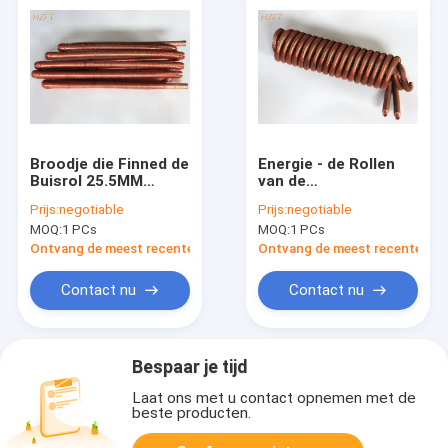
Broodje die Finned de
Energie - de Rollen
Buisrol 25.5MM
van de
vormen van de
besparingscondensator
Prijs:
negotiable
Prijs:
negotiable
Procescondensator
voor
MOQ:
1 PCs
MOQ:
1 PCs
Buitendia
Mijnkoelers/Voorverwarm
Ontvang de meest recente Prijs
Ontvang de meest recente Prij
Contact nu
Contact nu
Bespaar je tijd
Laat ons met u contact opnemen met de
beste producten.