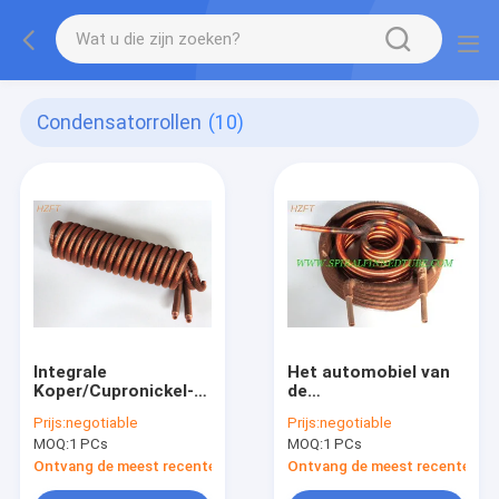
Condensatorrollen
(10)
Integrale
Het automobiel van
Koper/Cupronickel-
de
Condensatorrollen
RolWarmtewisselaars
Prijs:
negotiable
Prijs:
negotiable
als Warmtewisselaar
van de
MOQ:
1 PCs
MOQ:
1 PCs
in Automobiel en
Techniekcondensator
Machines
Finned
Ontvang de meest recente Prijs
Ontvang de meest recente Prij
Aluminium/het Koper