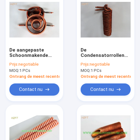
De aangepaste
De
Schoonmakende
Condensatorrollen
Condensator rolt
van oliekoelers met
Prijs:
negotiable
Prijs:
negotiable
Vloeistof het
Hoog
MOQ:
1 PCs
MOQ:
1 PCs
Koelen/Finned
Warmtegeleidingsvermog
RolWarmtewisselaars
Rollen
Ontvang de meest recente Prijs
Ontvang de meest recente Prij
Contact nu
Contact nu
Huis
Producten
Ongeveer ons