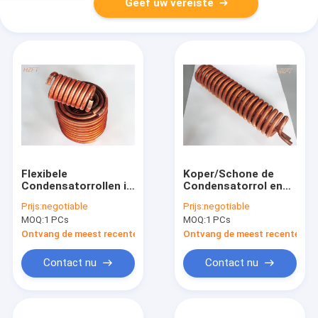
Geef uw vereiste
Flexibele
Koper/Schone de
Condensatorrollen in
Condensatorrol en
de Coaxiale
Vinnen van
Prijs:
negotiable
Prijs:
negotiable
Evaporatoren/Warmtewisselaar
Cupronickel voor
MOQ:
1 PCs
MOQ:
1 PCs
van de Vinrol
Hitte het Ruilen
Ontvang de meest recente Prijs
Ontvang de meest recente Prij
Contact nu
Contact nu