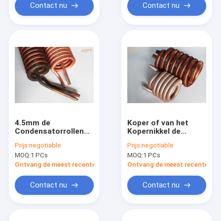
Contact nu
Contact nu
4.5mm de
Koper of van het
Condensatorrollen
Kopernikkel de
van de Vinhoogte in
Rolvertinning van de
Prijs:
negotiable
Prijs:
negotiable
de Weerstandstrilling
Ijskastcondensator
MOQ:
1 PCs
MOQ:
1 PCs
van Waterpompen
buiten oppervlakte
Ontvang de meest recente Prijs
Ontvang de meest recente Prij
Contact nu
Contact nu