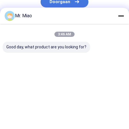
Doorgaan
Mr. Miao
Onze Categorieën
3:46 AM
Good day, what product are you looking for?
spiraalvormige
Koper Finned Buis
De buis van de
finned buis
aluminiumvin
Thuis
Ongeveer
Contacteer
Desktop
ons
ons
Site
Sitemap
Privacy Policy
Kwaliteit
spiraalvormige finned buis
China Fabriek.Copyright © 2026
Hangzhou Fin Tube Co., Ltd.. All Rights Reserved.