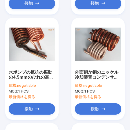
接触
接触
水ポンプの抵抗の振動
外面銅か銅のニッケル
の4.5mmのひれの高さ
冷却装置コンデンサー
のコンデンサーのコイ
のコイルのTin plating
価格:
negotiable
価格:
negotiable
ル
MOQ:
1 PCS
MOQ:
1 PCS
最新価格を得る
最新価格を得る
接触
接触