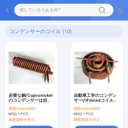
コンデンサーのコイル
(10)
必要な銅/Cupronickel
自動車工学のコンデン
のコンデンサーは自動
サーのFinnedコイルの
車および機械類の熱交
熱交換器のアルミニウ
価格:
negotiable
価格:
negotiable
換器として巻く
ム/銅
MOQ:
1 PCS
MOQ:
1 PCS
最新価格を得る
最新価格を得る