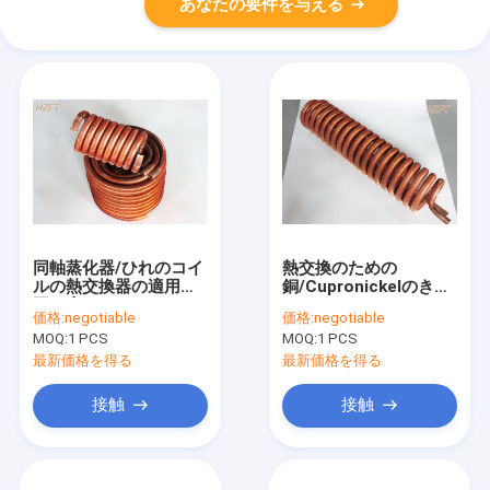
あなたの要件を与える
同軸蒸化器/ひれのコイ
熱交換のための
ルの熱交換器の適用範
銅/Cupronickelのきれ
囲が広いコンデンサー
いなコンデンサーのコ
価格:
negotiable
価格:
negotiable
のコイル
イルそしてひれ
MOQ:
1 PCS
MOQ:
1 PCS
最新価格を得る
最新価格を得る
接触
接触