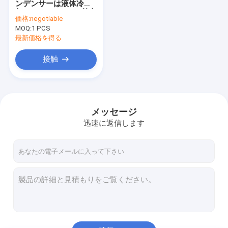
ンデンサーは液体冷
溶接されたFinned管
却/Finnedコイルの熱交
価格:
negotiable
換器を巻く
MOQ:
熱交換器のひれ付き管
1 PCS
最新価格を得る
高いひれ付き管
接触
finned管のコイル
ひれのコイルの熱交換器
メッセージ
銅管のコイル
迅速に返信します
給湯器のコイル
ステンレス鋼の管のコイル
コンデンサーのコイル