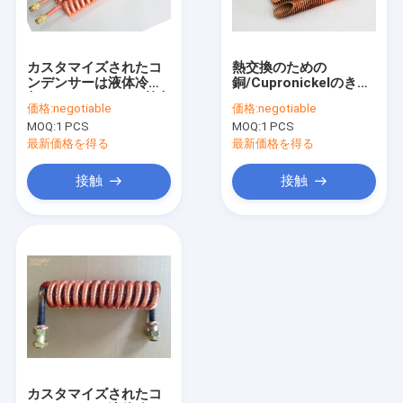
工場旅行
品質管理
カスタマイズされたコ
熱交換のための
ンデンサーは液体冷
銅/Cupronickelのきれ
私達に連絡しなさい
却/Finnedコイルの熱交
いなコンデンサーのコ
価格:
negotiable
価格:
negotiable
換器を巻く
イルそしてひれ
MOQ:
1 PCS
MOQ:
1 PCS
引用を要求しなさい
最新価格を得る
最新価格を得る
接触
接触
螺線形のfinned管
銅のFinned管
アルミニウムひれ付き管
突き出されたひれ付き管
ステンレス鋼のFinned管
カスタマイズされたコ