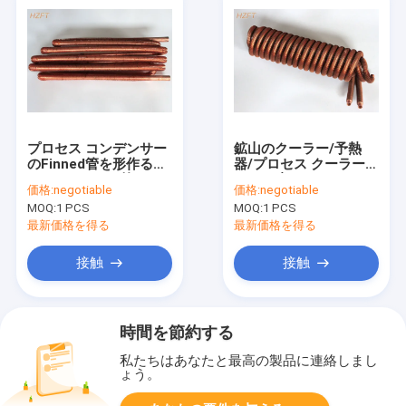
プロセス コンデンサー
鉱山のクーラー/予熱
のFinned管を形作るロ
器/プロセス クーラーの
ールは25.5MM外Diaを
ための省エネのコンデ
価格:
negotiable
価格:
negotiable
巻く
ンサーのコイル
MOQ:
1 PCS
MOQ:
1 PCS
最新価格を得る
最新価格を得る
接触
接触
時間を節約する
私たちはあなたと最高の製品に連絡しまし
ょう。