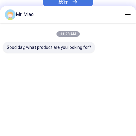
続行
Mr. Miao
私たちのカテゴリー
11:28 AM
Good day, what product are you looking for?
螺線形のfinned管
銅のFinned管
アルミニウムひ
管
Desktop Site
ホーム
企業情報
お問い合わせ
Privacy Policy
地図
品質
螺線形のfinned管
中国工場.Copyright © 2026 Hangzhou Fin
Tube Co., Ltd.. All Rights Reserved.