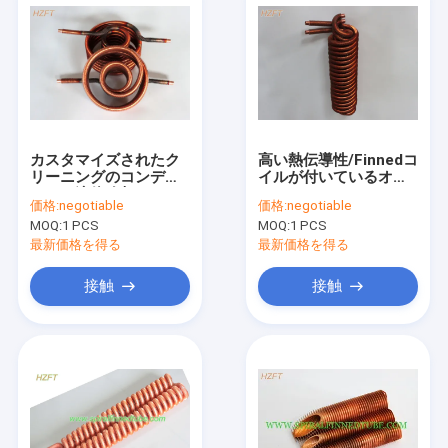
カスタマイズされたク
高い熱伝導性/Finnedコ
リーニングのコンデン
イルが付いているオイ
サーは液体冷却/Finned
ル クーラーのコンデン
価格:
negotiable
価格:
negotiable
コイルの熱交換器を巻
サーのコイル
MOQ:
1 PCS
MOQ:
1 PCS
く
最新価格を得る
最新価格を得る
接触
接触
家
プロダクト
私達について