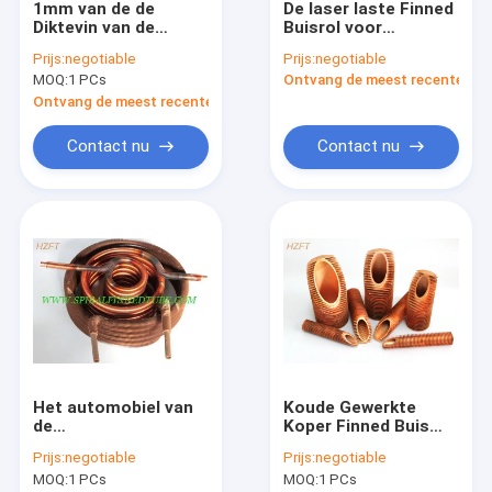
1mm van de de
De laser laste Finned
Fabrieksreis
Diktevin van de
Buisrol voor
Vinmuur de
Oliekoeler/Zonnestelsel/
Prijs:
negotiable
Prijs:
negotiable
RolWarmtewisselaar
het Verwarmen
Kwaliteitscontrole
MOQ:
1 PCs
Ontvang de meest recente Prij
met het Materiaal
van C12000/C12200-
Ontvang de meest recente Prijs
Contacteer ons
Contact nu
Contact nu
Verzoek om een Citaat
spiraalvormige finned buis
Koper Finned Buis
De buis van de aluminiumvin
Het automobiel van
Koude Gewerkte
Uitgedreven Vinbuis
de
Koper Finned Buis
RolWarmtewisselaars
voor
Roestvrij staal Finned Buis
Prijs:
negotiable
Prijs:
negotiable
van de
Luchtkoeling/Finned
MOQ:
1 PCs
MOQ:
1 PCs
Techniekcondensator
BuizenWarmtewisselaar