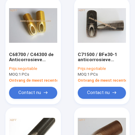
C68700 / C44300 de
C71500 / BFe30-1
Anticorrosieve
anticorrosieve
Spiraalvormige
Cupro-Nikkel
Prijs:
negotiable
Prijs:
negotiable
Finned Buis van de
Spiraalvormige
MOQ:
1 PCs
MOQ:
1 PCs
Koperlegering voor
Finned Buis voor
BootWarmtewisselaar
ZeewaterWarmtewissela
Ontvang de meest recente Prijs
Ontvang de meest recente Prij
Contact nu
Contact nu