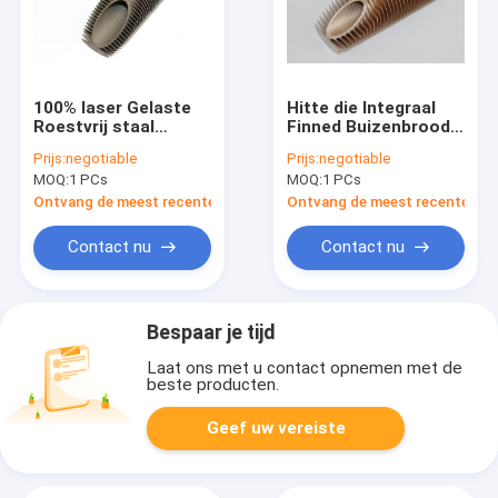
100% laser Gelaste
Hitte die Integraal
Roestvrij staal
Finned Buizenbroodje
Finned Buis voor
overbrengen die zich
Prijs:
negotiable
Prijs:
negotiable
Corrosieve
voor Oliekoeler
MOQ:
1 PCs
MOQ:
1 PCs
Voorwaarden
vormen, 14MM
Binnendia
Ontvang de meest recente Prijs
Ontvang de meest recente Prij
Contact nu
Contact nu
Bespaar je tijd
Laat ons met u contact opnemen met de
beste producten.
Geef uw vereiste