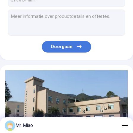
Mijnkoelers en Koeltorens Geïntegreerde Buis 34.5mm van de Koper Hoge Vin Buitendiameter
Hoog Finned Koperbuizenstelsel voor Oliekoeler in Machines, Uitgedreven Vinbuis
Het Koper Finned Buis van de trillingsweerstand voor Industriële Boilers 0,3 ~ 0.5mm Vindikte
Koper van de de Vinbuis van de hitteuitwisseling het Hoge voor Binnenlandse Waterverwarmer in het Condenseren van Boilers
Vloeistof die en Hoge Bimetaal het Aluminium Finned Buizen verwarmen koelen van de Vinbuis
Doorgaan
Energie - de Vinbuis van het besparings Bimetaal Uitgedreven Aluminium voor Koelingscondensatoren
De geïntegreerde Koper/van het Kopernikkel Buis van de Warmtewisselaarvin met Hoog Warmtegeleidingsvermogen
Finned de Buis/het Aluminium Finned Buizen van het boilerskoper voor Warmtewisselaar
De Buis van de de Warmtewisselaarvin van het Cupronikkel voor Binnenlandse Condenserende Boiler 10MM Vinhoogte
Warmtewisselaar Integrale Finned Buizen voor Koelingscondensator en Evaporator
Mr. Miao