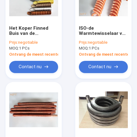
Het Koper Finned
ISO-de
Buis van de
Warmtewisselaar van
corrosieweerstand
de de Vinrol van het
Prijs:
negotiable
Prijs:
negotiable
Geschikt om Boilers
Kopernikkel in
MOQ:
1 PCs
MOQ:
1 PCs
Te condenseren
Koelingscondensator/Koe
Ontvang de meest recente Prijs
Ontvang de meest recente Prij
Contact nu
Contact nu
Huis
Producten
Ongeveer ons