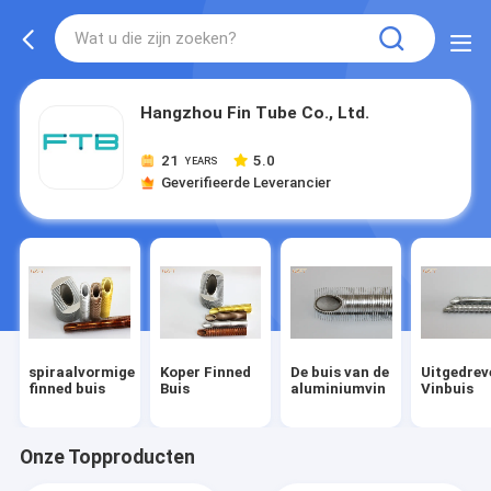
Hangzhou Fin Tube Co., Ltd.
21
5.0
YEARS
Geverifieerde Leverancier
spiraalvormige
Koper Finned
De buis van de
Uitgedrev
finned buis
Buis
aluminiumvin
Vinbuis
Onze Topproducten