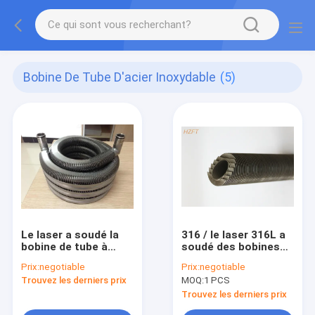
Bobine De Tube D'acier Inoxydable
(5)
Le laser a soudé la
316 / le laser 316L a
bobine de tube à
soudé des bobines
ailettes pour le
de tube d'acier
Prix:
negotiable
Prix:
negotiable
réfrigérant à
inoxydable pour les
Trouvez les derniers prix
MOQ:
1 PCS
huile/système
échangeurs de
solaire/chauffage
chaleur secondaires
Trouvez les derniers prix
d'eau
dans les chaudières