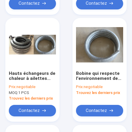
de condensation
Contactez
Contactez
Hauts échangeurs de
Bobine qui respecte
chaleur à ailettes
l'environnement de
titaniques de la
tube à ailettes de
Prix:
negotiable
Prix:
negotiable
bobine 316L avec le
solides solubles pour
MOQ:
1 PCS
Trouvez les derniers prix
procédé de soudure
le réfrigérant à
laser
huile/la bobine de
Trouvez les derniers prix
tuyauterie acier
inoxydable
Contactez
Contactez