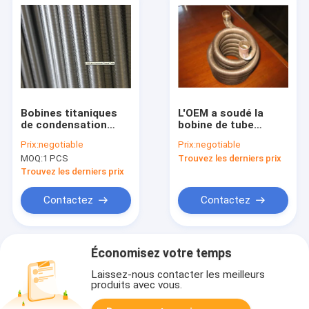
Bobines titaniques
L'OEM a soudé la
de condensation
bobine de tube
secondaires de tube
d'acier
Prix:
negotiable
Prix:
negotiable
à ailettes de
inoxydable/chauffage
MOQ:
1 PCS
Trouvez les derniers prix
chaudières pour des
à ailettes et les
échangeurs de
serpentins de
Trouvez les derniers prix
chaleur
refroidissement
Contactez
Contactez
Économisez votre temps
Laissez-nous contacter les meilleurs
produits avec vous.