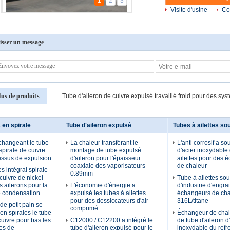
1
2
3
Visite d'usine
Co
isser un message
lus de produits
Tube d'aileron de cuivre expulsé travaillé froid pour des sy
s en spirale
Tube d'aileron expulsé
Tubes à ailettes so
changeant le tube
La chaleur transférant le
L'anti corrosif a so
 spirale de cuivre
montage de tube expulsé
d'acier inoxydable
essus de expulsion
d'aileron pour l'épaisseur
ailettes pour des 
coaxiale des vaporisateurs
de chaleur
es intégral spirale
0.89mm
cuivre de nickel
Tube à ailettes so
s ailerons pour la
L'économie d'énergie a
d'industrie d'engra
e condensation
expulsé les tubes à ailettes
échangeurs de cha
pour des dessiccateurs d'air
316L/titane
de petit pain se
comprimé
en spirales le tube
Échangeur de cha
cuivre pour bas les
C12000 / C12200 a intégré le
de tube d'aileron d
tes de
tube d'aileron expulsé pour le
inoxydable du refr