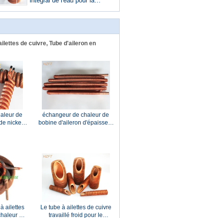
diamètre intérieur de 14MM
intégral de l'eau pour la
corrosion domestique de
résistance de chauffe-eau
lettes de cuivre, Tube d'aileron en
aleur de
échangeur de chaleur de
de nickel
bobine d'aileron d'épaisseur
N dans le
de paroi d'aileron de 1mm
r de
avec le matériel
risateur de
C12000/C12200
on
à ailettes
Le tube à ailettes de cuivre
haleur de
travaillé froid pour le