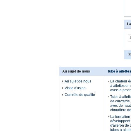
La
P
Au sujet de nous
tube à ailette
Au sujet de nous
La chaleur é
à ailettes en
Visite d'usine
avec le proc
Contrôle de qualité
Tube à ailett
de cuivre/de 
avec de haut
chaudière d
La formation 
développent 
d'aileron de 
tubes à ailet