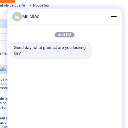
ntrôle de qualité
Nouvelles
Mr. Miao
4:13 PM
Contact
Good day, what product are you looking 
for?
stèmes de chauffage solaire
udés
Contactez-nous
udé le laser
Contactez-nous
 de tubes à
Demandez une
échangeurs
citation
E-Mail
udé en acier
is pour des
Sitemap
leur avec
leur soudé
'acier
oidissement