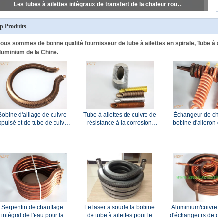
Serpentin de chauffage intégral de l'eau pour la corrosion domestique de résistance de chauffe-eau
p Produits
ous sommes de bonne qualité fournisseur de tube à ailettes en spirale, Tube à ai
luminium de la Chine.
Bobine d'alliage de cuivre
Tube à ailettes de cuivre de
Échangeur de ch
xpulsé et de tube de cuivre
résistance à la corrosion
bobine d'aileron 
pour l'eau Heater Boilers
approprié aux chaudières de
d'en cuivre d'OI
condensation
condensateu
réfrigération/vapo
réfrigérati
Serpentin de chauffage
Le laser a soudé la bobine
Aluminium/cuivre 
intégral de l'eau pour la
de tube à ailettes pour le
d'échangeurs de c