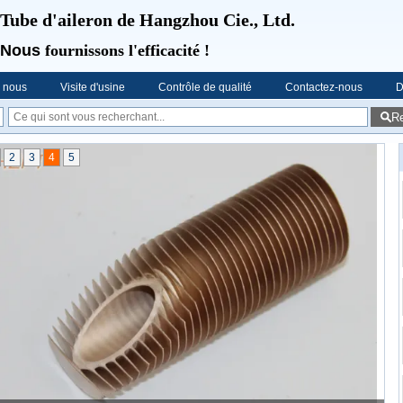
Tube d'aileron de Hangzhou Cie., Ltd.
Nous
fournissons l'efficacité !
e nous
Visite d'usine
Contrôle de qualité
Contactez-nous
D
R
2
3
4
5