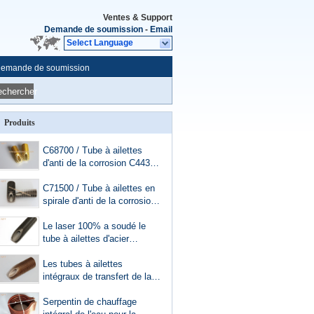
Ventes & Support
Demande de soumission
-
Email
Select Language
emande de soumission
echercher
Produits
C68700 / Tube à ailettes
d'anti de la corrosion C44300
spirale d'alliage de cuivre
pour l'échangeur de chaleur
C71500 / Tube à ailettes en
de bateau
spirale d'anti de la corrosion
BFe30-1-1 nickel de Cupro
pour l'échangeur de chaleur
Le laser 100% a soudé le
d'eau de mer
tube à ailettes d'acier
inoxydable pour des
conditions corrosives
Les tubes à ailettes
intégraux de transfert de la
chaleur roulent la formation
pour le réfrigérant à huile,
Serpentin de chauffage