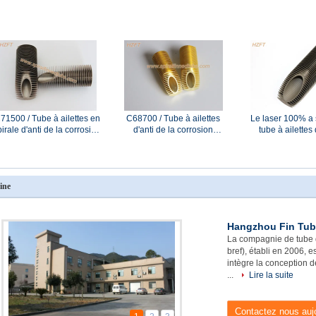
corrosion domestique de
réfrigérant à huile/système
bobine de conden
résistance de chauffe-eau
solaire/chauffage d'eau
génie autom
71500 / Tube à ailettes en
C68700 / Tube à ailettes
Le laser 100% a 
pirale d'anti de la corrosion
d'anti de la corrosion
tube à ailettes 
Fe30-1-1 nickel de Cupro
C44300 spirale d'alliage de
inoxydable po
our l'échangeur de chaleur
cuivre pour l'échangeur de
conditions cor
d'eau de mer
chaleur de bateau
ine
Hangzhou Fin Tube
La compagnie de tube 
bref), établi en 2006, e
intègre la conception d
...
Lire la suite
Contactez nous aujo