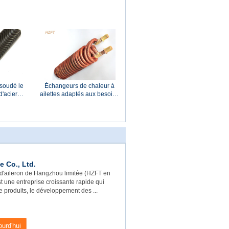
sateur du
refroidissement à l'air/tubes à
obile
ailettes l'échangeur de
chaleur
soudé le
Échangeurs de chaleur à
d'acier
ailettes adaptés aux besoins
ur des
du client de bobine de l'eau
rosives
avec le processus de
expulsion ou finning
 Co., Ltd.
d'aileron de Hangzhou limitée (HZFT en
st une entreprise croissante rapide qui
e produits, le développement des ...
urd'hui