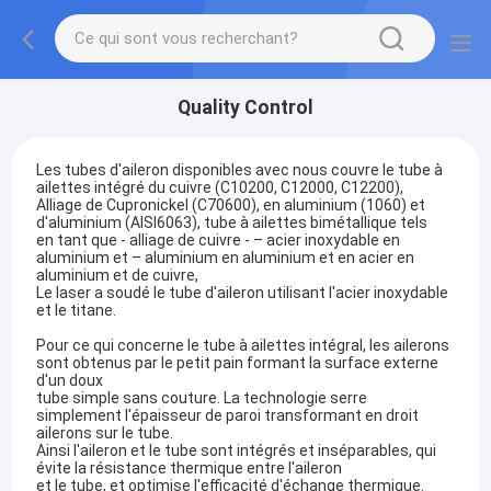
Quality Control
Les tubes d'aileron disponibles avec nous couvre le tube à
ailettes intégré du cuivre (C10200, C12000, C12200),
Alliage de Cupronickel (C70600), en aluminium (1060) et
d'aluminium (AISI6063), tube à ailettes bimétallique tels
en tant que - alliage de cuivre - – acier inoxydable en
aluminium et – aluminium en aluminium et en acier en
aluminium et de cuivre,
Le laser a soudé le tube d'aileron utilisant l'acier inoxydable
et le titane.
Pour ce qui concerne le tube à ailettes intégral, les ailerons
sont obtenus par le petit pain formant la surface externe
d'un doux
tube simple sans couture. La technologie serre
simplement l'épaisseur de paroi transformant en droit
ailerons sur le tube.
Ainsi l'aileron et le tube sont intégrés et inséparables, qui
évite la résistance thermique entre l'aileron
et le tube, et optimise l'efficacité d'échange thermique.