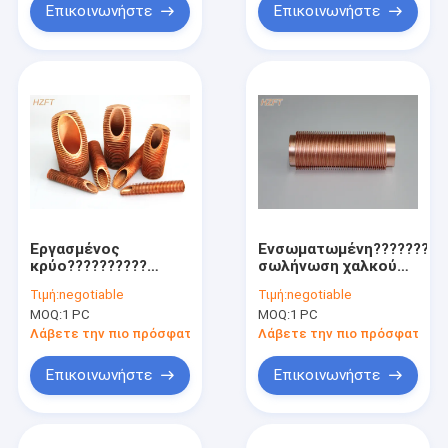
πτερυγίων
Επικοινωνήστε
Επικοινωνήστε
Εργασμένος
Ενσωματωμένη?????????
κρύο??????????
σωλήνωση χαλκού
σωλήνας χαλκού για
για τα δοχεία ψύξης
Τιμή:
negotiable
Τιμή:
negotiable
την αερόψυξη/
ορυχείου και τους
MOQ:
1 PC
MOQ:
1 PC
το??????????
δροσίζοντας
ανταλλάκτη
πύργους 55 χιλ.
Λάβετε την πιο πρόσφατη τιμή
Λάβετε την πιο πρόσφατη τι
θερμότητας
σωλήνων
Επικοινωνήστε
Επικοινωνήστε