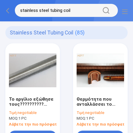
Stainless Steel Tubing Coil
(85)
Το αργίλιο εξώθησε
Θερμότητα που
τους??????????
ανταλλάσσει το
σωλήνες με
σπειροειδή??????????
Τιμή:
negotiable
Τιμή:
negotiable
εύκαμπτο για την
σωλήνα χαλκού με
MOQ:
1 PC
MOQ:
1 PC
κάμψη και το
την εξώθηση της
κουλούριασμα/τους
διαδικασίας
Λάβετε την πιο πρόσφατη τιμή
Λάβετε την πιο πρόσφατη τι
χαμηλούς σωλήνες