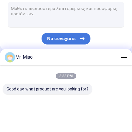
Ενωμένοι στενά?????????? σωλήνες
Σωλήνας πτερυγίων ανταλλακτών θερμότητας
Υψηλός σωλήνας πτερυγίων
Να συνεχίσει
?????????? σπείρες σωλήνων
Ανταλλάκτης θερμότητας σπειρών πτερυγίων
Mr. Miao
Οι Κατηγορίες Μας
Σπείρα σωλήνων χαλκού
3:33 PM
Σπείρα θέρμανσης νερού
Good day, what product are you looking for?
Σπείρα σωλήνων ανοξείδωτου
Σπείρες συμπυκνωτών
σπειροειδής??????????
?????????? σωλήνας
Σωλήνας πτερ
σωλήνας
χαλκού
αργιλίου