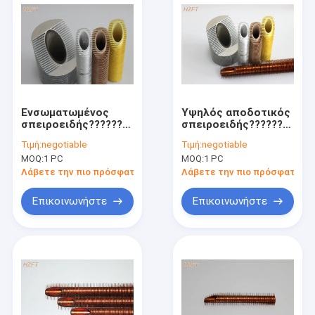
Ενσωματωμένος
Υψηλός αποδοτικός
σπειροειδής??????????
σπειροειδής??????????
σωλήνας αργιλίου
σωλήνας χαλκού για
Τιμή:
negotiable
Τιμή:
negotiable
για την αυτοκίνητη
το θερμοσίφωνα
MOQ:
1 PC
MOQ:
1 PC
εφαρμοσμένη
Tankless
μηχανική πάχος
Λάβετε την πιο πρόσφατη τιμή
Λάβετε την πιο πρόσφατη τι
0.8mm - 0.9mm
Επικοινωνήστε
Επικοινωνήστε
Σπίτι
Προϊόντα
Περίπου εμείς