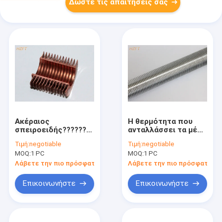
Δώστε τις απαιτήσεις σας
Ακέραιος
Η θερμότητα που
σπειροειδής??????????
ανταλλάσσει τα μέρη
σωλήνας χαλκού/
εξώθησε το
Τιμή:
negotiable
Τιμή:
negotiable
νικελίου χαλκού με
σπειροειδή??????????
MOQ:
1 PC
MOQ:
1 PC
τα υψηλά πτερύγια
ανταλλάκτη
για τη συμπύκνωση
σωλήνων αργιλίου/
Λάβετε την πιο πρόσφατη τιμή
Λάβετε την πιο πρόσφατη τι
του λέβητα
σωλήνων πτερυγίων
Επικοινωνήστε
Επικοινωνήστε