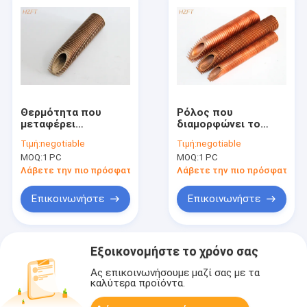
Θερμότητα που
Ρόλος που
μεταφέρει
διαμορφώνει το
εξωθημένο το
σπειροειδή σωλήνα
Τιμή:
negotiable
Τιμή:
negotiable
χαλκός
πτερυγίων χαλκού
MOQ:
1 PC
MOQ:
1 PC
σπειροειδή??????????
για το υγρό που
σωλήνα για τον
δροσίζει και που
Λάβετε την πιο πρόσφατη τιμή
Λάβετε την πιο πρόσφατη τι
ελαιοψυκτήρα
θερμαίνει τους
χαμηλούς??????????
Επικοινωνήστε
Επικοινωνήστε
σωλήνες
Εξοικονομήστε το χρόνο σας
Ας επικοινωνήσουμε μαζί σας με τα
καλύτερα προϊόντα.