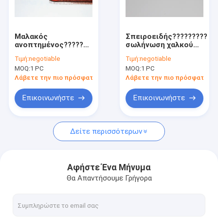
Γύρος εργοστασίων
Ποιοτικός έλεγχος
Μαλακός
Σπειροειδής??????????
ανοπτημένος??????????
σωλήνωση χαλκού
Μας ελάτε σε επαφή με
σωλήνας χαλκού
για το θερμαντικό
Τιμή:
negotiable
Τιμή:
negotiable
συνήθειας για τα
σώμα θερμότητας
MOQ:
1 PC
MOQ:
1 PC
συστήματα ηλιακής
των οδηγήσεων,
Ζητήστε ένα απόσπασμα
θέρμανσης
εξωθημένος
Λάβετε την πιο πρόσφατη τιμή
Λάβετε την πιο πρόσφατη τι
σωλήνας πτερυγίων
Επικοινωνήστε
Επικοινωνήστε
σπειροειδής?????????? σωλήνας
Δείτε περισσότερων
?????????? σωλήνας χαλκού
Σωλήνας πτερυγίων αργιλίου
Αφήστε Ένα Μήνυμα
Θα Απαντήσουμε Γρήγορα
Εξωθημένος σωλήνας πτερυγίων
?????????? σωλήνας ανοξείδωτου