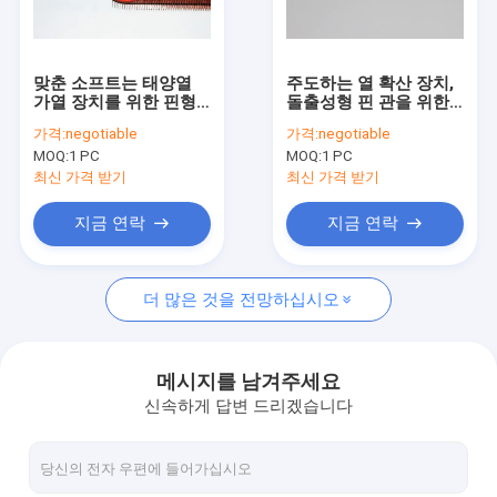
공장 여행
품질 관리
맞춘 소프트는 태양열
주도하는 열 확산 장치,
가열 장치를 위한 핀형
돌출성형 핀 관을 위한
연락주세요
구리 튜브를 단련했습니
나선형 핀형 구리 배관
가격:
negotiable
가격:
negotiable
다
MOQ:
1 PC
MOQ:
1 PC
인용문을 요구하세요
최신 가격 받기
최신 가격 받기
지금 연락
지금 연락
나선형 지느러미 붙은 관
더 많은 것을 전망하십시오
구리 핀형 관
알루미늄 핀 관
메시지를 남겨주세요
신속하게 답변 드리겠습니다
돌출성형 핀 관
스테인레스 강 핀형 관