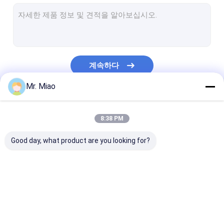
용접된 핀형 관
열교환기 탄미익 관
하이-핀 관
계속하다
핀형 튜브 코일
Mr. Miao
핀 타래관식 열교환기
우리의 카테고리
구리 튜브 코일
8:38 PM
물 히팅 코일
Good day, what product are you looking for?
스테인레스 강 튜브 코일
응축 코일
나선형 지느러미 붙은
구리 핀형 관
알루미늄 핀 관
관