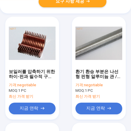
요구 사항 제공
보일러를 압축하기 위한
환기 환승 부분은 나선
하이-핀과 필수적 구리 /
형 핀형 알루미늄 관 /
구리 니켈 나선형 핀형
핀 튜브 교환기를 밀어
가격:
negotiable
가격:
negotiable
관
냈습니다
MOQ:
1 PC
MOQ:
1 PC
최신 가격 받기
최신 가격 받기
지금 연락
지금 연락