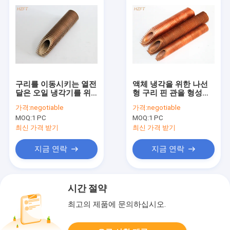
구리를 이동시키는 열전
액체 냉각을 위한 나선
달은 오일 냉각기를 위
형 구리 핀 관을 형성하
한 나선형 핀형 관을 밀
고 낮은 핀형 관을 가열
가격:
negotiable
가격:
negotiable
어냈습니다
시켜 회전하세요
MOQ:
1 PC
MOQ:
1 PC
최신 가격 받기
최신 가격 받기
지금 연락
지금 연락
시간 절약
최고의 제품에 문의하십시오.