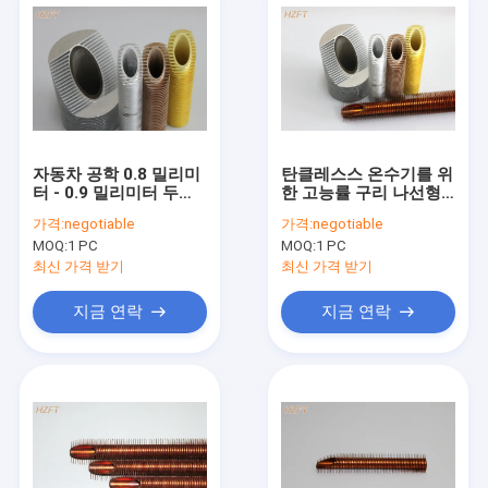
자동차 공학 0.8 밀리미
탄클레스스 온수기를 위
터 - 0.9 밀리미터 두께
한 고능률 구리 나선형
동안 통합된 알루미늄
핀형 관
가격:
negotiable
가격:
negotiable
나선형 핀형 관
MOQ:
1 PC
MOQ:
1 PC
최신 가격 받기
최신 가격 받기
지금 연락
지금 연락
집
제품
우리에 대하여