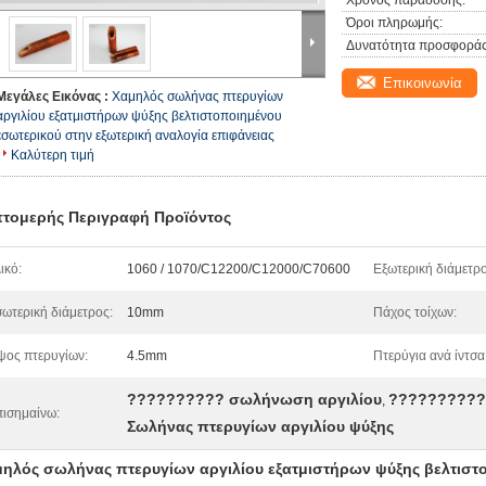
Χρόνος παράδοσης:
Όροι πληρωμής:
Δυνατότητα προσφοράς
Επικοινωνία
Μεγάλες Εικόνας :
Χαμηλός σωλήνας πτερυγίων
αργιλίου εξατμιστήρων ψύξης βελτιστοποιημένου
εσωτερικού στην εξωτερική αναλογία επιφάνειας
Καλύτερη τιμή
τομερής Περιγραφή Προϊόντος
ικό:
1060 / 1070/C12200/C12000/C70600
Εξωτερική διάμετρο
ωτερική διάμετρος:
10mm
Πάχος τοίχων:
ος πτερυγίων:
4.5mm
Πτερύγια ανά ίντσα
?????????? σωλήνωση αργιλίου
?????????? 
,
ισημαίνω:
Σωλήνας πτερυγίων αργιλίου ψύξης
ηλός σωλήνας πτερυγίων αργιλίου εξατμιστήρων ψύξης βελτιστ