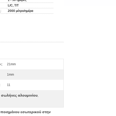
1 - 30 ημέρες
L/C, T/T
:
2000 μέτρο/ημέρα
ς:
21mm
1mm
:
11
σωλήνες αλουμινίου
,
οποιημένου εσωτερικού στην