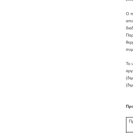
Ο π
απα
δια
Παρ
θερ
συμ
Το 
αργ
(δι
(δι
Προ
Πρ