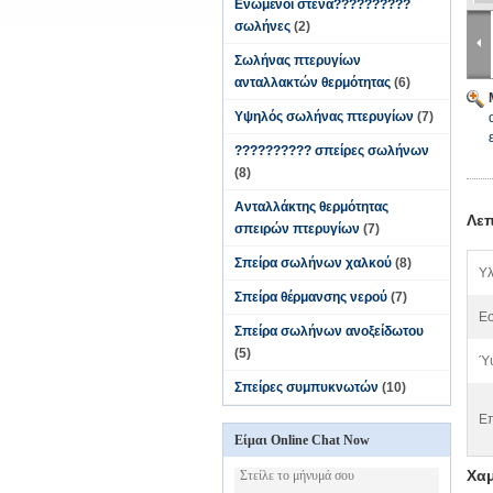
Ενωμένοι στενά??????????
σωλήνες
(2)
Σωλήνας πτερυγίων
ανταλλακτών θερμότητας
(6)
Υψηλός σωλήνας πτερυγίων
(7)
?????????? σπείρες σωλήνων
(8)
Ανταλλάκτης θερμότητας
Λεπ
σπειρών πτερυγίων
(7)
Σπείρα σωλήνων χαλκού
(8)
Υλ
Σπείρα θέρμανσης νερού
(7)
Εσ
Σπείρα σωλήνων ανοξείδωτου
(5)
Ύψ
Σπείρες συμπυκνωτών
(10)
Επ
Είμαι Online Chat Now
Χαμ