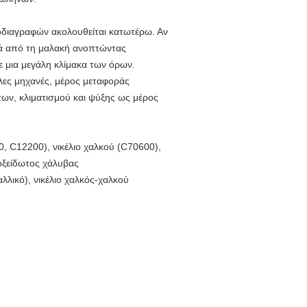
διαγραφών ακολουθείται κατωτέρω. Αν
ετά από τη μαλακή ανοπτώντας
ε μια μεγάλη κλίμακα των όρων.
λες μηχανές, μέρος μεταφοράς
των, κλιματισμού και ψύξης ως μέρος
, C12200), νικέλιο χαλκού (C70600),
νοξείδωτος χάλυβας
ταλλικό), νικέλιο χαλκός-χαλκού