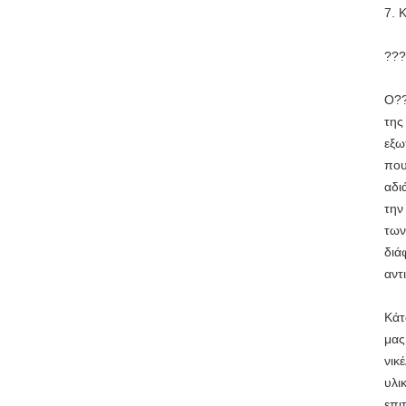
7. 
???
Ο??
της
εξω
που
αδι
την
των
διά
αντ
Κάτ
μας
νικ
υλι
επι