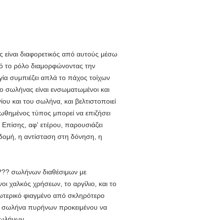
 είναι διαφορετικός από αυτούς μέσω
πό το ρόλο διαμορφώνοντας την
ία συμπιέζει απλά το πάχος τοίχων
 ο σωλήνας είναι ενσωματωμένοι και
ου και του σωλήνα, και βελτιστοποιεί
ωθημένος τύπος μπορεί να επιζήσει
πίσης, αφ' ετέρου, παρουσιάζει
δομή, η αντίσταση στη δόνηση, η
??? σωλήνων διαθέσιμων με
ι χαλκός χρήσεων, το αργίλιο, και το
ωτερικό φιαγμένο από σκληρότερο
το σωλήνα πυρήνων προκειμένου να
σωλήνων.