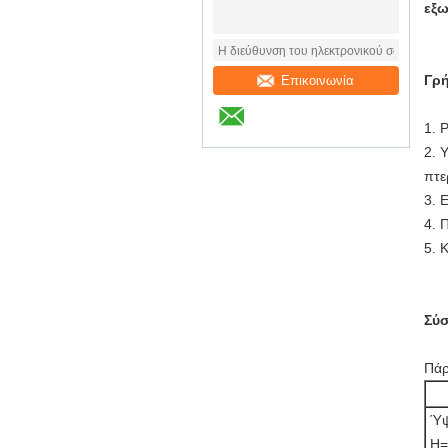
εξω
Γρή
Επικοινωνία
1. 
2. 
πτε
3. 
4. 
5. 
Σύ
Πάρ
Ύψ
H=