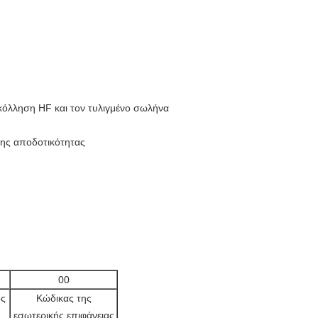
κόλληση HF και τον τυλιγμένο σωλήνα
ρης αποδοτικότητας
00
ος
Κώδικας της
εσωτερικής επιφάνειας