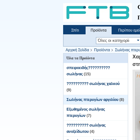
Σπίτι
Προϊόντα
Περίπου εμεί
Αρχική Σελίδα
Προϊόντα
Σωλήνας πτερυ
αναλογία επιφάνειας
Χα
Όλα τα Προϊόντα
στ
σπειροειδής??????????
σωλήνας
(15)
?????????? σωλήνας χαλκού
(9)
Σωλήνας πτερυγίων αργιλίου
(8)
Εξωθημένος σωλήνας
πτερυγίων
(7)
?????????? σωλήνας
ανοξείδωτου
(4)