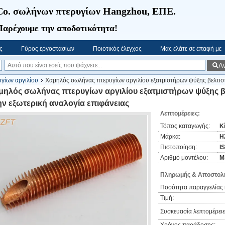
Co. σωλήνων πτερυγίων Hangzhou, ΕΠΕ.
Παρέχουμε την αποδοτικότητα!
ς
Γύρος εργοστασίων
Ποιοτικός έλεγχος
Μας ελάτε σε επαφή με
Α
γίων αργιλίου
Χαμηλός σωλήνας πτερυγίων αργιλίου εξατμιστήρων ψύξης βελτισ
μηλός σωλήνας πτερυγίων αργιλίου εξατμιστήρων ψύξης β
ην εξωτερική αναλογία επιφάνειας
Λεπτομέρειες:
Τόπος καταγωγής:
Κ
Μάρκα:
H
Πιστοποίηση:
I
Αριθμό μοντέλου:
Μ
Πληρωμής & Αποστολή
Ποσότητα παραγγελίας 
Τιμή:
Συσκευασία λεπτομέρειε