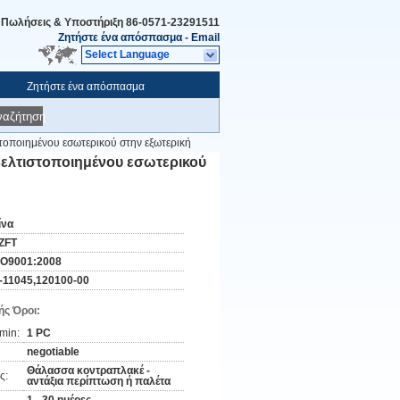
Πωλήσεις & Υποστήριξη
86-0571-23291511
Ζητήστε ένα απόσπασμα
-
Email
Select Language
Ζητήστε ένα απόσπασμα
ναζήτηση
τοποιημένου εσωτερικού στην εξωτερική
ελτιστοποιημένου εσωτερικού
ίνα
ZFT
SO9001:2008
-11045,120100-00
ς Όροι:
min:
1 PC
negotiable
Θάλασσα κοντραπλακέ -
ς:
αντάξια περίπτωση ή παλέτα