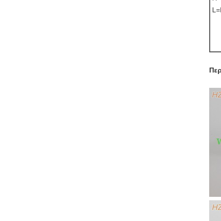
L=
Περ