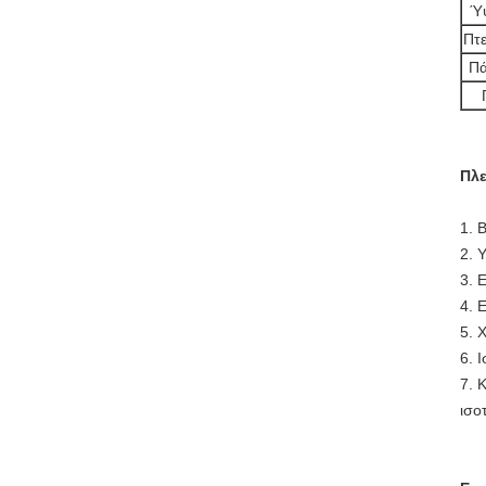
Ύ
Πτε
Πά
Πλε
1. 
2. 
3. 
4. 
5. 
6. 
7. 
ισο