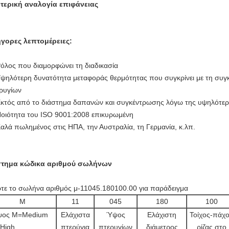
τερική αναλογία επιφάνειας
γορες λεπτομέρειες:
Ρόλος που διαμορφώνει τη διαδικασία
Υψηλότερη δυνατότητα μεταφοράς θερμότητας που συγκρίνει με τη συγ
ρυγίων
Εκτός από το διάστημα δαπανών και συγκέντρωσης λόγω της υψηλότε
Ποιότητα του ISO 9001:2008 επικυρωμένη
Καλά πωλημένος στις ΗΠΑ, την Αυστραλία, τη Γερμανία, κ.λπ.
στημα κώδικα αριθμού σωλήνων
τε το σωλήνα αριθμός μ-11045.180100.00 για παράδειγμα
Μ
11
045
180
100
ος M=Medium
Ελάχιστα
Ύψος
Ελάχιστη
Τοίχος-πάχ
High
πτερύγια
πτερυγίων
διάμετρος
ρίζας στο