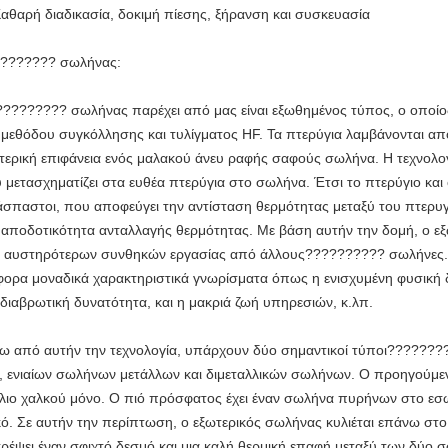
Καθαρή διαδικασία, δοκιμή πίεσης, ξήρανση και συσκευασία
??????? σωλήνας:
???????? σωλήνας παρέχει από μας είναι εξωθημένος τύπος, ο οποίος
 μεθόδου συγκόλλησης και τυλίγματος HF. Τα πτερύγια λαμβάνονται α
τερική επιφάνεια ενός μαλακού άνευ ραφής σαφούς σωλήνα. Η τεχνολογ
 μετασχηματίζει στα ευθέα πτερύγια στο σωλήνα. Έτσι το πτερύγιο και
άσπαστοι, που αποφεύγει την αντίσταση θερμότητας μεταξύ του πτερυγί
 αποδοτικότητα ανταλλαγής θερμότητας. Με βάση αυτήν την δομή, ο εξ
 αυστηρότερων συνθηκών εργασίας από άλλους?????????? σωλήνες. Ε
φορα μοναδικά χαρακτηριστικά γνωρίσματα όπως η ενισχυμένη φυσική 
ιδιαβρωτική δυνατότητα, και η μακριά ζωή υπηρεσιών, κ.λπ.
ω από αυτήν την τεχνολογία, υπάρχουν δύο σημαντικοί τύποι???????
, ενιαίων σωλήνων μετάλλων και διμεταλλικών σωλήνων. Ο προηγούμενο
έλιο χαλκού μόνο. Ο πιό πρόσφατος έχει έναν σωλήνα πυρήνων στο εσ
κό. Σε αυτήν την περίπτωση, ο εξωτερικός σωλήνας κυλιέται επάνω σ
τρέψει έναν σφιχτό δεσμό και μια καλή θερμική επαφή μεταξύ των δύο 