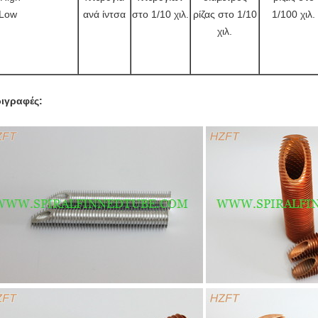
Low
ανά ίντσα
στο 1/10 χιλ.
ρίζας στο 1/10
1/100 χιλ.
χιλ.
ιγραφές: