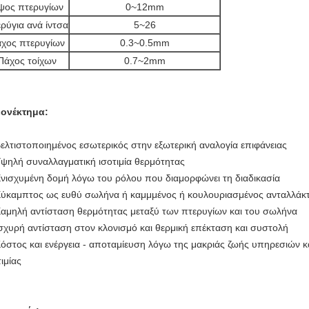
ψος πτερυγίων
0~12mm
ρύγια ανά ίντσα
5~26
χος πτερυγίων
0.3~0.5mm
Πάχος τοίχων
0.7~2mm
ονέκτημα:
Βελτιστοποιημένος εσωτερικός στην εξωτερική αναλογία επιφάνειας
Υψηλή συναλλαγματική ισοτιμία θερμότητας
Ενισχυμένη δομή λόγω του ρόλου που διαμορφώνει τη διαδικασία
Εύκαμπτος ως ευθύ σωλήνα ή καμμμένος ή κουλουριασμένος ανταλλάκ
Χαμηλή αντίσταση θερμότητας μεταξύ των πτερυγίων και του σωλήνα
Ισχυρή αντίσταση στον κλονισμό και θερμική επέκταση και συστολή
Κόστος και ενέργεια - αποταμίευση λόγω της μακριάς ζωής υπηρεσιών 
τιμίας