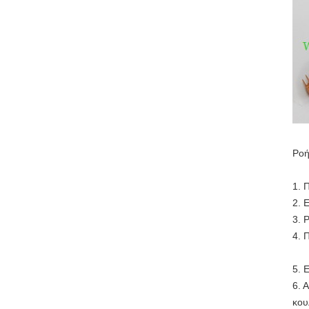
Ροή
1. 
2. 
3. 
4. 
5. 
6. 
κου