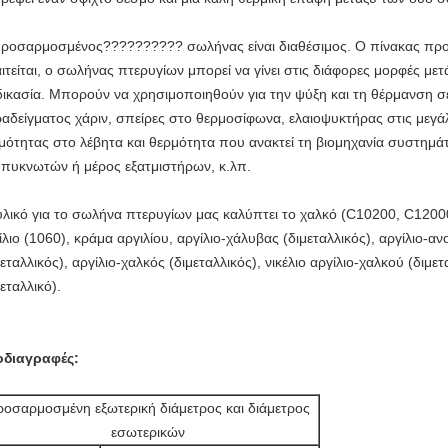
ροσαρμοσμένος?????????? σωλήνας είναι διαθέσιμος. Ο πίνακας προ
ιτείται, ο σωλήνας πτερυγίων μπορεί να γίνει στις διάφορες μορφές μ
δικασία. Μπορούν να χρησιμοποιηθούν για την ψύξη και τη θέρμανση σ
αδείγματος χάριν, σπείρες στο θερμοσίφωνα, ελαιοψυκτήρας στις μεγά
μότητας στο λέβητα και θερμότητα που ανακτεί τη βιομηχανία συστημά
πυκνωτών ή μέρος εξατμιστήρων, κ.λπ.
υλικό για το σωλήνα πτερυγίων μας καλύπτει το χαλκό (C10200, C12000
ίλιο (1060), κράμα αργιλίου, αργίλιο-χάλυβας (διμεταλλικός), αργίλιο-α
μεταλλικός), αργίλιο-χαλκός (διμεταλλικός), νικέλιο αργίλιο-χαλκού (διμε
μεταλλικό).
διαγραφές:
οσαρμοσμένη εξωτερική διάμετρος και διάμετρος
εσωτερικών