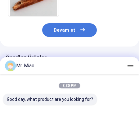
Yüzey Oranına Sahip Düşük
Alüminyum Kanatçık Borusu
Devam et
Önerilen Ürünler
Mr. Miao
8:30 PM
Good day, what product are you looking for?
Bükme ve Sarma /
Bükme ve Sarma için
Soğutma Kond
Düşük Kanatlı
Orta Yükseklikte
için Yüksek Isı
Borular için Esnek
3.2mm Ekstrüde
Değişim Oranı
Alüminyum Ekstrüde
Alüminyum Fin
Entegre kanatl
Kanatlı Borular
Borusu
alüminyum bo
En iyi fiyat
En iyi fiyat
En iyi fiy