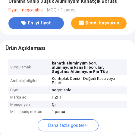
Oranına Sahip Düşük Alüminyum Kanatçık Borusu
Fiyat：negotiable
MOQ：1 parça
En iyi fiyat
Şimdi başvurun
Ürün Açıklaması
,
kanatlı alüminyum boru
Vurgulamak
,
alüminyum kanatlı borular
Soğutma Alüminyum Fin Tüp
Kontrplak Deniz - Değerli Kasa veya
Ambalaj bilgileri
Palet
Fiyat
negotiable
Marka adı
HZFT
Menşe yeri
Çin
Min sipariş miktarı
1 parça
Daha fazla göster