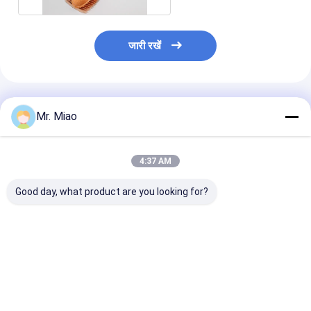
जारी रखें
अनुशंसित उत्पाद
Mr. Miao
4:37 AM
Good day, what product are you looking for?
एयर कूलिंग / फिनेड ट्यूब हीट
रोल बनाने की प्रक्रिया द्वारा,
नाव हीट एक्सचेंजर क
एक्सचेंजर के लिए कोल्ड वर्क
तरल शीतलन और ताप के लिए
C68700 / C4430
कॉपर कॉपर ट्यूब
कॉपर सर्पिल फिनेड ट्यूब
करप्शन कॉपर मिश्र 
सर्पिल Finned ट्यू
सबसे अच्छी कीमत
सबसे अच्छी कीमत
सबसे अच्छी 