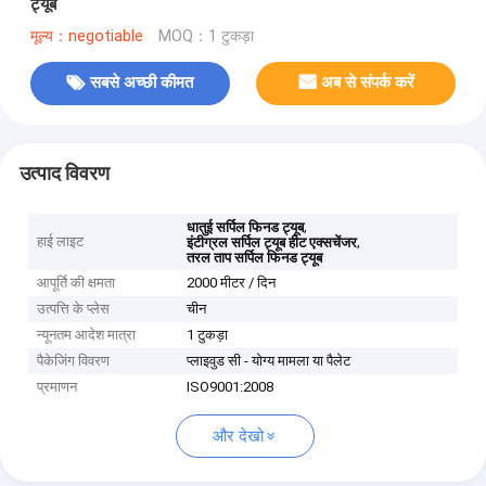
ट्यूब
मूल्य：negotiable
MOQ：1 टुकड़ा
सबसे अच्छी कीमत
अब से संपर्क करें
उत्पाद विवरण
,
धातुई सर्पिल फिनड ट्यूब
हाई लाइट
,
इंटीग्रल सर्पिल ट्यूब हीट एक्सचेंजर
तरल ताप सर्पिल फिनड ट्यूब
आपूर्ति की क्षमता
2000 मीटर / दिन
उत्पत्ति के प्लेस
चीन
न्यूनतम आदेश मात्रा
1 टुकड़ा
पैकेजिंग विवरण
प्लाइवुड सी - योग्य मामला या पैलेट
प्रमाणन
ISO9001:2008
और देखो