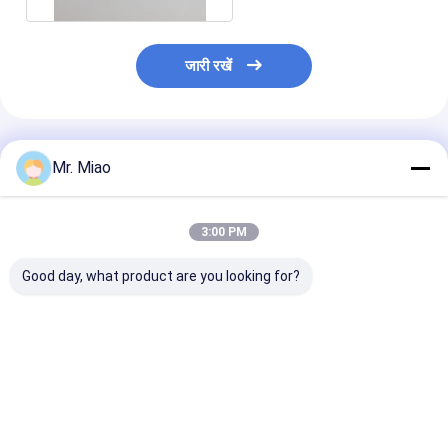
जारी रखें
अनुशंसित उत्पाद
Mr. Miao
3:00 PM
Good day, what product are you looking for?
पानी बॉयलर / गैस वॉल हैंगिंग
संपीड़ित हवा की चाल के लिए
तरल / वायु ताप और
हीटर के लिए उच्च हीट
ऊर्जा की बचत एक्सट्रूडेड
25 मिमी बाहरी व्यास
एक्सचेंजिंग Finned
फिनड ट्यूब
हीट एक्सचेंजिंग E
Copper Tubing
फिन ट्यूब
सबसे अच्छी कीमत
सबसे अच्छी कीमत
सबसे अच्छी 