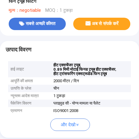
फिन ट्यूब फिटिंग
मूल्य：negotiable
MOQ：1 टुकड़ा
सबसे अच्छी कीमत
अब से संपर्क करें
उत्पाद विवरण
,
हीट एक्सचेंजर ट्यूब
हाई लाइट
,
0.89 मिमी मोटाई फिनड ट्यूब हीट एक्सचेंजर
हीट ट्रांसफरिंग एक्सट्रूडेड फिन ट्यूब
आपूर्ति की क्षमता
2000 मीटर / दिन
उत्पत्ति के प्लेस
चीन
न्यूनतम आदेश मात्रा
1 टुकड़ा
पैकेजिंग विवरण
प्लाइवुड सी - योग्य मामला या पैलेट
प्रमाणन
ISO9001:2008
और देखो