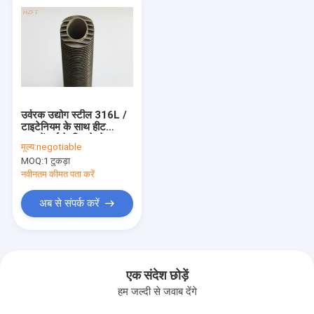
उर्वरक उद्योग स्टील 316L /
टाइटेनियम के साथ हीट
एक्सचेंजर्स के लिए वेल्डेड ट्यूब
मूल्य:
negotiable
ट्यूब वेल्डेड
MOQ:
1 टुकड़ा
नवीनतम कीमत पता करें
अब से संपर्क करें
एक संदेश छोड़ें
हम जल्दी से जवाब देंगे