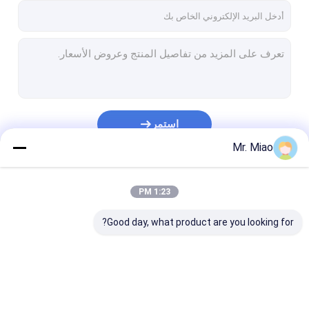
استمر
Mr. Miao
فئاتنا
1:23 PM
Good day, what product are you looking for?
أنبوب ذو زعانف حلزونية
أنابيب النحاس ذات
أنبوب زعنفة ألمن