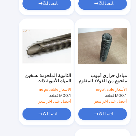
ﺎﺘﺼﻟ ﺍﻶﻧ
ﺎﺘﺼﻟ ﺍﻶﻧ
مبادل حراري أنبوب
الثانوية الملحومة تسخين
ملحوم من الفولاذ المقاوم
المياه الأنبوبة ذات
للصدأ للتبريد والتسخين
الزعانف الملحومة /
الأسعار:
negotiable
الأسعار:
negotiable
للسوائل والغازات
أنبوب نقل الحرارة
1 قطعة
MOQ:
1 قطعة
MOQ:
الزعانف
أحصل على آخر سعر
أحصل على آخر سعر
ﺎﺘﺼﻟ ﺍﻶﻧ
ﺎﺘﺼﻟ ﺍﻶﻧ