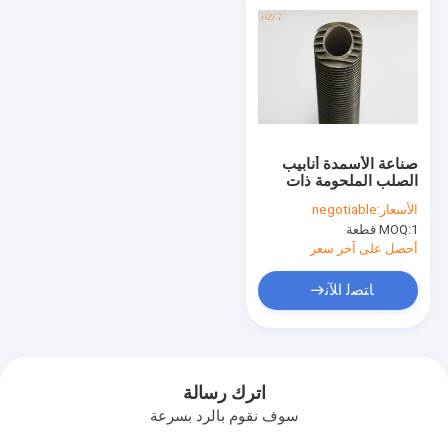
صناعة الأسمدة أنابيب
الصلب الملحومة ذات
الزعانف للمبادلات
الأسعار:
negotiable
الحرارية مع 316L /
1 قطعة
MOQ:
التيتانيوم
أحصل على آخر سعر
ﺎﺘﺼﻟ ﺍﻶﻧ
اترك رسالة
سوف نقوم بالرد بسرعة