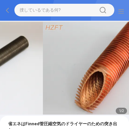
1
/
2
省エネはFinned管圧縮空気のドライヤーのための突き出