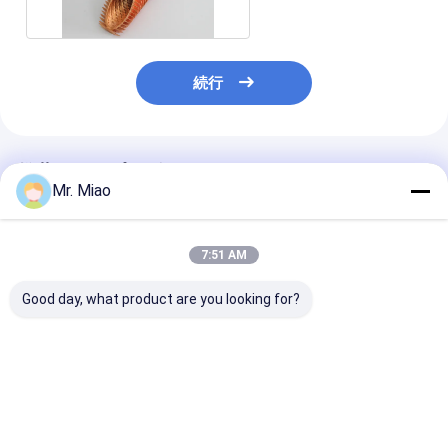
続行
推薦されたプロダクト
Mr. Miao
7:51 AM
Good day, what product are you looking for?
水ボイラー/ガスの壁掛
同軸蒸化器0.89mmの
突き出されたひ
けのヒーターのために
厚さのための突き出さ
管を液体/空気
Finned銅の管を交換す
れたひれ付き管の付属
めに交換し、2
る高熱
品を移す熱
Diaを冷却する
ベストプライス
ベストプライス
ベストプラ