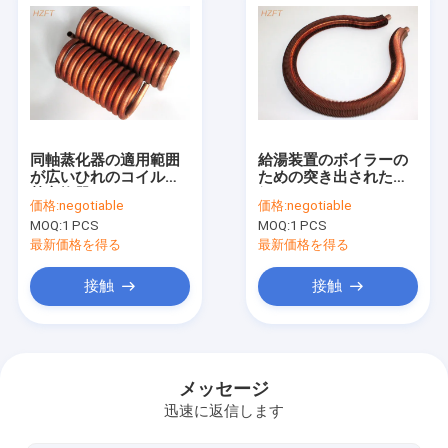
同軸蒸化器の適用範囲
給湯装置のボイラーの
が広いひれのコイルの
ための突き出された
熱交換器、ファンのコ
銅/Cupronickelのひれ
価格:
negotiable
価格:
negotiable
イルの単位
のコイルの熱交換器
MOQ:
1 PCS
MOQ:
1 PCS
最新価格を得る
最新価格を得る
接触
接触
家
プロダクト
メッセージ
迅速に返信します
私達について