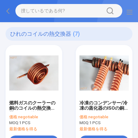
ひれのコイルの熱交換器
(7)
燃料ガスのクーラーの
冷凍のコンデンサー/冷
銅のコイルの熱交換
凍の蒸化器のISOの銅の
器/Finned管のコイル
ニッケルのひれのコイ
価格:
negotiable
価格:
negotiable
ルの熱交換器
MOQ:
1 PCS
MOQ:
1 PCS
最新価格を得る
最新価格を得る