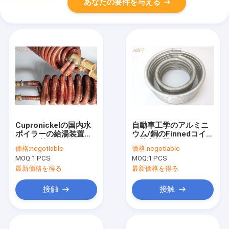
あなたの要件を与える
Cupronickelの国内水
自動車工学のアルミニ
ボイラーの給湯装置の
ウム/銅のFinnedコイル
ための必要な銅管のコ
の熱交換器
価格:
negotiable
価格:
negotiable
イル
MOQ:
1 PCS
MOQ:
1 PCS
最新価格を得る
最新価格を得る
接触
接触