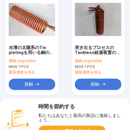
水漕の太陽系のTin
突き出るプロセスの
platingを用いる銅の熱
Tankless給湯装置のた
伝達のコイル
めの統合された銅のひ
価格:
negotiable
価格:
negotiable
れのコイルの熱交換器
MOQ:
1 PCS
MOQ:
1 PCS
最新価格を得る
最新価格を得る
接触
接触
時間を節約する
私たちはあなたと最高の製品に連絡しまし
ょう。