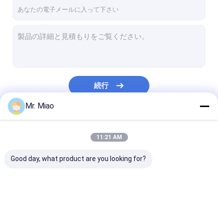
工場旅行
品質管理
私達に連絡しなさい
引用を要求しなさい
続行
Mr. Miao
螺線形のfinned管
私たちのカテゴリー
11:21 AM
銅のFinned管
Good day, what product are you looking for?
アルミニウムひれ付き管
突き出されたひれ付き管
ステンレス鋼のFinned管
螺線形のfinned管
銅のFinned管
アルミニウムひ