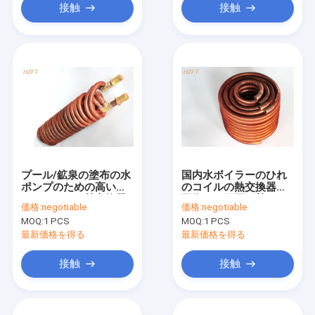
接触
接触
プール/鉱泉の塗布の水
国内水ボイラーのひれ
ポンプのための高いひ
のコイルの熱交換器を
れのコイルの熱交換器
回復する不用な熱
価格:
negotiable
価格:
negotiable
MOQ:
1 PCS
MOQ:
1 PCS
最新価格を得る
最新価格を得る
接触
接触