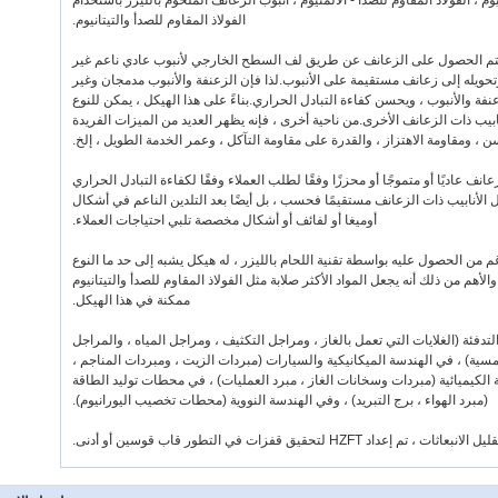
يوم ، الفولاذ المقاوم للصدأ - الألمنيوم ، أنبوب الزعانف الملحوم بالليزر باستخدام
الفولاذ المقاوم للصدأ والتيتانيوم.
 ، يتم الحصول على الزعانف عن طريق لف السطح الخارجي لأنبوب عادي ناعم غير
ويله إلى زعانف مستقيمة على الأنبوب.لذا فإن الزعنفة والأنبوب مدمجان وغير
فة والأنبوب ، ويحسن كفاءة التبادل الحراري.بناءً على هذا الهيكل ، يمكن للنوع
ب ذات الزعانف الأخرى.من ناحية أخرى ، فإنه يظهر العديد من الميزات الفريدة
 ، ومقاومة الاهتزاز ، والقدرة على مقاومة التآكل ، وعمر الخدمة الطويل ، إلخ.
ف عاديًا أو متموجًا أو محززًا وفقًا لطلب العملاء وفقًا لكفاءة التبادل الحراري
الأنابيب ذات الزعانف مستقيمًا فحسب ، بل أيضًا بعد التلدين الناعم في أشكال
أوميغا أو لفائف أو أشكال مخصصة تلبي احتياجات العملاء.
غم من الحصول عليه بواسطة تقنية اللحام بالليزر ، له هيكل يشبه إلى حد ما النوع
لأهم من ذلك أنه يجعل المواد الأكثر صلابة مثل الفولاذ المقاوم للصدأ والتيتانيوم
ممكنة في هذا الهيكل.
تخدام أنبوب الزعانف HZFT في التدفئة (الغلايات التي تعمل بالغاز ، ومراجل التكثيف ، ومراجل المياه ، والمراجل
مسية) ، في الهندسة الميكانيكية والسيارات (مبردات الزيت ، ومبردات المناجم ،
الكيميائية (مبردات وسخانات الغاز ، مبرد العمليات) ، في محطات توليد الطاقة
(مبرد الهواء ، برج التبريد) ، وفي الهندسة النووية (محطات تخصيب اليورانيوم).
H لتحقيق قفزات في التطور قاب قوسين أو أدنى.