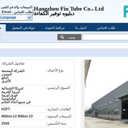
المبيعات والدعم الفنى
Hangzhou Fin Tube Co.، Ltd.
طلب اقتباس
-
Email
دبليو
ه توفير الكفاءة!
 Language
طلب اقتباس
اتصل بنا
مراقبة الجودة
جولة في المعمل
م
بحث
تفاصيل الشركة:
نوع الأعمال :
الشركة المصنعة
المصدر
البائع
الأخرى
السوق الرئيسي :
امريكا الشمالية
أوروبا الغربية
شرق أوروبا
أوقيانوسيا
في جميع أنحاء العالم
العلامات التجارية :
HZFT
المبيعات السنوية :
10 Million-12 Million
سنة التأسيس :
2006