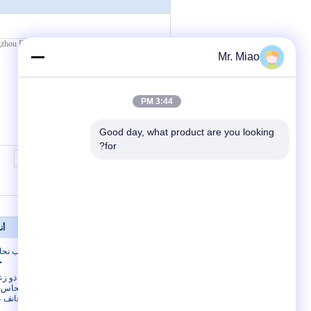
Mr. Miao
3:44 PM
Good day, what product are you looking 
for?
معلومات عنا
أن
معلومات عنا
أنبوب نح
ح
جولة في المعمل
أنبوب ذو ز
مراقبة الجودة
من النحاس /
زعانف ع