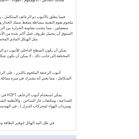
سبائك النحاس - الألومنيوم ، الفولاذ - الألمن
فيما يتعلق بالأنبوب ذو الزعانف المتكامل
ملحوم.تقوم التقنية ببساطة بضغط سمك الجدار وتح
منفصلين ، مما يتجنب مقاومة الحرارة بين الزعن
المبثوق أن يتحمل ظروف عمل أكثر شدة من الأنابي
مثل الهيكل المادي المحسن
يمكن أن يكون السطح الداخلي للأنبوب ذو الزعان
المختلفة.إلى جانب ذلك ، لا يمكن أن يكون شكل 
أنبوب الزعنفة الملحوم بالليزر ، على الر
المتكامل ، مما يعني أنه يشترك في ميزة مماثلة.وا
يمكن اس
الصناعية ، ومكثفات غاز المداخن ، والأنظمة الش
ومبردات الهواء لمحركات الديزل ) ، في الهندسة 
في ظل المد الهائل لتوفير الطاقة وتقليل الانبعاثات ، تم إعداد ZFT