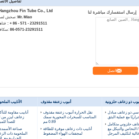
تفاصيل الاتص
Hangzhou Fin Tube Co., Ltd.
إرسال استفسارك مباشرة لنا
Mr. Miao
اتصل شخص
+ 86 - 571 - 23291511
الهاتف :
86-0571-23291511
الفاكس
اتصل
بوب ذو زعانف حلزونية
أنبوب زعنفة مقذوف
الأنابيب الملح
اسي ذو زعانف مبادل
نقل الحرارة أنبوب زعنفة مقذوف
أنابيب مقاومة للتآ
راريًا مع عملية البثق
المناسب للمبخرات المحورية سمك
زعانف ليزر من ال
0.89 مم
للصدأ للمب
عانف حلزوني متكامل
 النحاس والنيكل مع
أنابيب ذات زعانف موفرة للطاقة
صناعة الأسمدة 
الية لتكثيف المرجل
لمجففات الهواء المضغوط
الملحومة ذات الزع
الحرارية مع 316L / التيتانيوم