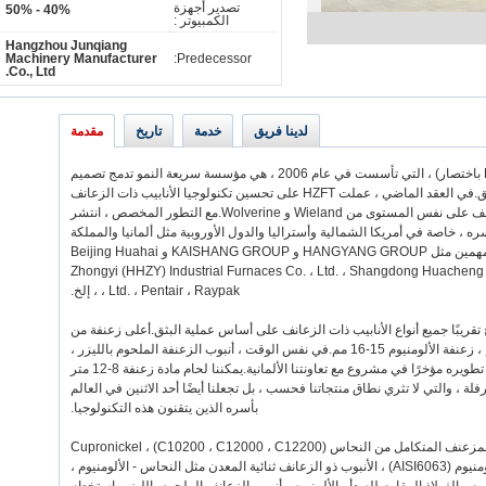
تصدير أجهزة
40% - 50%
الكمبيوتر :
Hangzhou Junqiang
Machinery Manufacturer
Predecessor:
Co., Ltd.
لدينا فريق
خدمة
تاريخ
مقدمة
(HZFT باختصار) ، التي تأسست في عام 2006 ، هي مؤسسة سريعة النمو تدمج تصميم
المنتجات وتطوير التكنولوجيا والإنتاج والتسويق.في العقد الماضي ، عملت HZFT على تحسين تكنولوجيا الأنابيب ذات الزعانف
المتكاملة مما جعلنا أحد أبرز مصنعي أنابيب الزعانف على نفس المستوى من Wieland و Wolverine.مع التطور المخصص ، انتشر
ه ، خاصة في أمريكا الشمالية وأستراليا والدول الأوروبية مثل ألمانيا والمملكة
المتحدة ، إلخ. لدى HZFT عملاء طرفية مهمين مثل HANGYANG GROUP و KAISHANG GROUP و Beijing Huahai
Zhongyi (HHZY) Industrial Furnaces Co. ، Ltd. ، Shangdong Huachen
، Ltd. ، Pentair ، Raypak ، إلخ.
ج تقريبًا جميع أنواع الأنابيب ذات الزعانف على أساس عملية البثق.أعلى زعنفة من
النحاس أو النيكل النحاسي تصل إلى 10-12 مم ، زعنفة الألومنيوم 15-16 مم.في نفس الوقت ، أنبوب الزعنفة الملحوم بالليزر ،
الذي له هيكل مماثل من النوع المبثوق ، تم تطويره مؤخرًا في مشروع مع تعاونتنا الألمانية.يمكننا لحام مادة زعنفة 8-12 متر
ل والدرفلة ، والتي لا تثري نطاق منتجاتنا فحسب ، بل تجعلنا أيضًا أحد الاثنين في العالم
بأسره الذين يتقنون هذه التكنولوجيا.
أنابيب الزعانف المتوفرة معنا تغطي الأنبوب المزعنف المتكامل من النحاس (C10200 ، C12000 ، C12200) ، Cupronickel
(C70600) ، الألومنيوم (1060) وسبائك الألومنيوم (AISI6063) ، الأنبوب ذو الزعانف ثنائية المعدن مثل النحاس - الألومنيوم ،