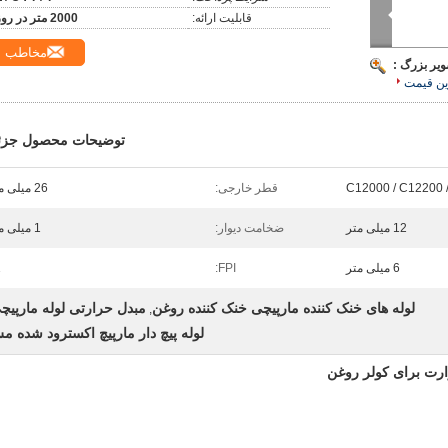
قابلیت ارائه:
2000 متر در روز
مخاطب
ویر بزرگ :
ین قیمت
توضیحات محصول جزئ
C12000 / C12200 
قطر خارجی:
26 میلی متر
12 میلی متر
ضخامت دیوار:
1 میلی متر
6 میلی متر
FPI:
1
لوله های خنک کننده مارپیچی خنک کننده روغن
مبدل حرارتی لوله مارپیچ
,
لوله پیچ دار مارپیچ اکسترود شده 
ارت برای کولر روغن