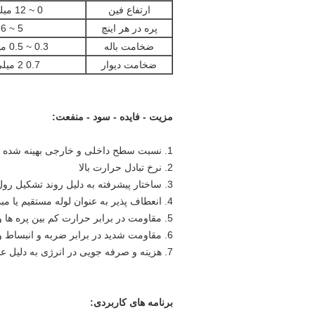
ارتفاع فین
0 ~ 12 میلی متر
پره در هر اینچ
5 ~ 26
ضخامت باله
0.3 ~ 0.5 میلی متر
ضخامت دیوار
0.7 2 میلی متر
مزیت - فایده - سود - منفعت:
1. نسبت سطح داخلی و خارجی بهینه شده
2. نرخ تبادل حرارت بالا
3. ساختار پیشرفته به دلیل روند تشکیل رول
4. انعطاف پذیر به عنوان لوله مستقیم یا مبدل های حرارتی خم یا کویل دار
5. مقاومت در برابر حرارت کم بین پره ها و لوله
6. مقاومت شدید در برابر ضربه و انبساط و انقباض حرارتی
7. هزینه و صرفه جویی در انرژی به دلیل عمر طولانی و نرخ ارز بالا
برنامه های کاربردی: