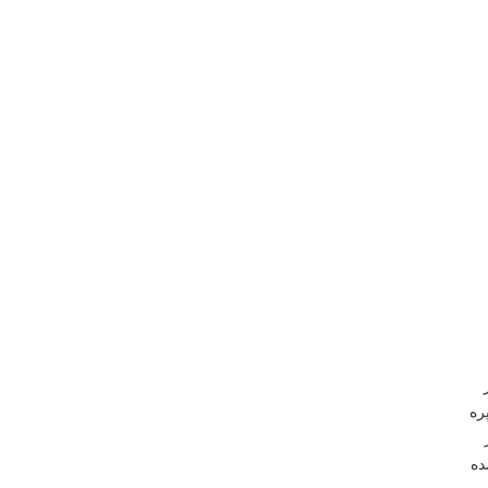
 از
ره
ده