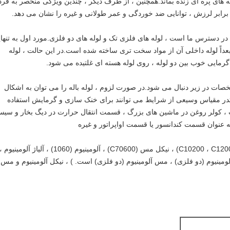
ه های پره ای زنده بماند.همچنین ، از طرف دیگر ، چندین ویژگی منحصر به فرد
برابر لرزش ، توانایی ضد خوردگی و عمر طولانی و غیره را نشان می دهد.
 در دسترس ما است ، لوله های فلزی تک و لوله های دو فلزی.مورد اول به تنها
عداً لوله داخلی آن از مواد سخت تری ساخته شده است.در این حالت ، لوله
گرمایی خوب بین دو لوله ، روی لوله هسته ای غلتیده می شود.
ت در زیر دنبال می شود.در صورت لزوم ، لوله باله را می توان به اشکال
تدر مقیاس وسیعی از شرایط می توانند برای خنک سازی و گرمایش استفاده
ب ، کولر روغن در ماشین های بزرگ ، قسمت انتقال حرارت در دیگ بخار و سیس
به عنوان قسمت کندانسور یا قسمت اواپراتور و غیره
مواد لوله باله ما شامل مس (C10200 ، C12000 ، C12200) ، نیکل مس (C70600) ، آلومینیوم (1060) ، آلیاژ آلومینیوم 
آلومینیوم (دو فلزی) ، مس آلومینیوم (دو فلزی) است. ) ، نیکل آلومینیوم و مس 