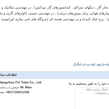
 بخار گاز ، دیگهای متراکم ، کندانسورهای گاز دودکش) ، در مهندسی مکانیک و
ولرهای هوایی برای موتورهای دیزلی) ، در مهندسی شیمی (کولرهای گازی و بخ
 هوا ، برج خنک کننده) و در مهندسی هسته ای (نیروگاه های غنی سازی اورانیوم).
,
له مارپیچ
لوله پره ای انتگرال
اطلاعات تما
Hangzhou Fin Tube Co., Ltd.
خود را به طور مستقیم به ما
Mr. Miao
تماس با شخص
+8617326031586
تلفن