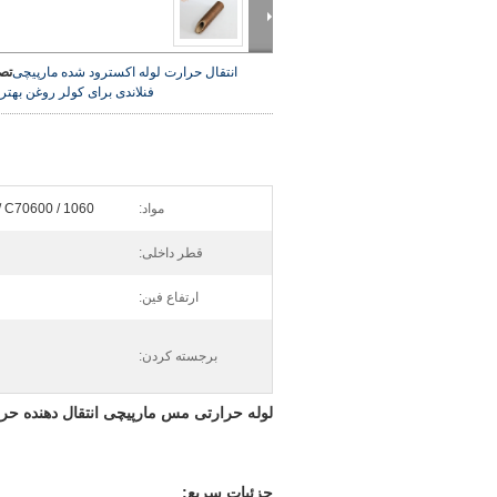
انتقال حرارت لوله اکسترود شده مارپیچی
تص
فنلاندی برای کولر روغن
بهتر
مواد:
/ C70600 / 1060
قطر داخلی:
ارتفاع فین:
برجسته کردن:
لوله حرارتی مس مارپیچی انتقال دهنده حر
جزئیات سریع: