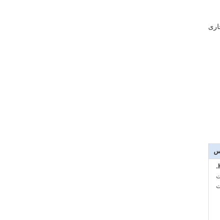
اری
س
:
: