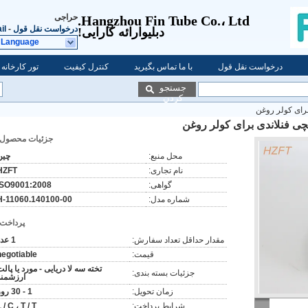
حراجی
Hangzhou Fin Tube Co.، Ltd.
درخواست نقل قول
-
il
دبلیو
ارائه کارایی!
 Language
درخواست نقل قول
با ما تماس بگیرید
کنترل کیفیت
تور کارخانه
جستجو
کردن
برای کولر روغن
چی فنلاندی برای کولر روغن
جزئیات محصول:
محل منبع:
چین
نام تجاری:
HZFT
گواهی:
ISO9001:2008
شماره مدل:
H-11060.140100-00
پرداخت:
مقدار حداقل تعداد سفارش:
1 عدد
قیمت:
negotiable
تخته سه لا دریایی - مورد یا پال
جزئیات بسته بندی:
ارزشمند
زمان تحویل:
1 - 30 روز
شرایط پرداخت:
 / C ، T / T