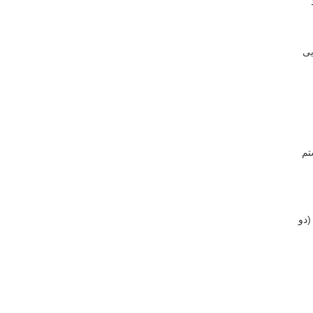
یی
تم
،
(دو