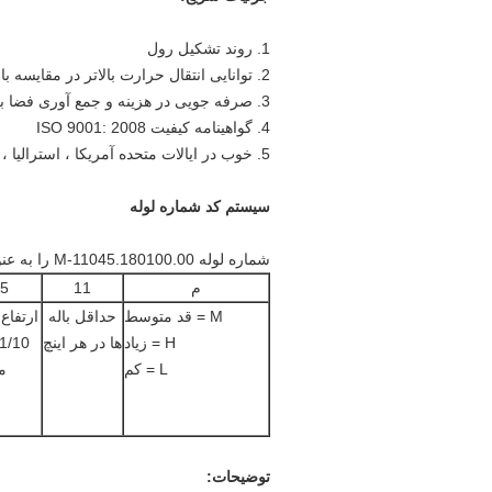
1. روند تشکیل رول
2. توانایی انتقال حرارت بالاتر در مقایسه با جوشکاری HF و لوله باله بسته بندی شده
3. صرفه جویی در هزینه و جمع آوری فضا به دلیل کارایی بالاتر
4. گواهینامه کیفیت ISO 9001: 2008
5. خوب در ایالات متحده آمریکا ، استرالیا ، آلمان و غیره فروخته می شود.
سیستم کد شماره لوله
شماره لوله M-11045.180100.00 را به عنوان مثال در نظر بگیرید
م
11
5
M = قد متوسط
حداقل باله
ارتفاع
H = زیاد
ها در هر اینچ
L = کم
م
توضیحات: