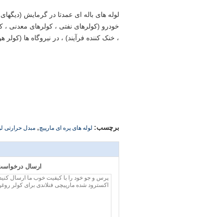
لوله های باله ای عمدتا در گرمایش (دیگهای
خودرو (کولرهای نفتی ، کولرهای معدنی ، ک
، خنک کننده فرآیند) ، در نیروگاه ها (کولر
,
برچسب:
لوله های پره ای مارپیچ
مبدل حرارتی لو
ارسال درخواست 