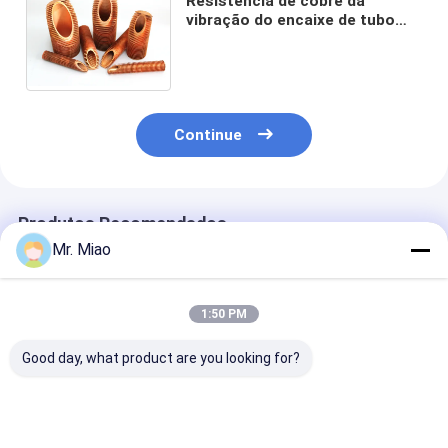
Resistência de cobre da
vibração do encaixe de tubo
Finned dos tanques de água
quente diâmetro interno
19.72mm da baixa
Continue
Produtos Recomendados
Mr. Miao
1:50 PM
Good day, what product are you looking for?
Tubo Finned de
As caldeiras de água
Tubo Finned d
cobre de resistência
ou os sistemas
cobre da integ