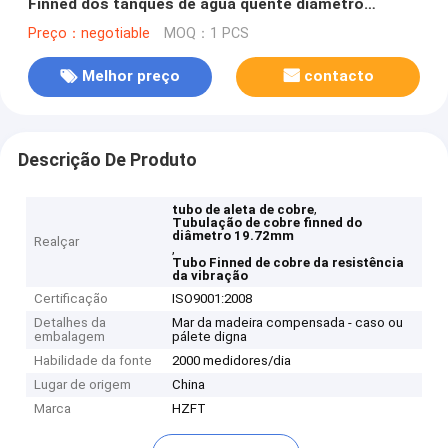
Finned dos tanques de água quente diâmetro
interno 19.72mm da baixa
Preço：negotiable
MOQ：1 PCS
Melhor preço
contacto
Descrição De Produto
,
tubo de aleta de cobre
Tubulação de cobre finned do
diâmetro 19.72mm
Realçar
,
Tubo Finned de cobre da resistência
da vibração
Certificação
ISO9001:2008
Detalhes da
Mar da madeira compensada - caso ou
embalagem
pálete digna
Habilidade da fonte
2000 medidores/dia
Lugar de origem
China
Marca
HZFT