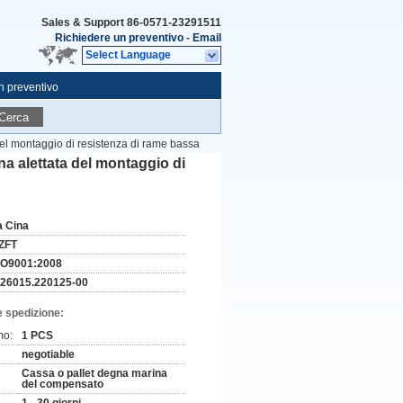
Sales & Support
86-0571-23291511
Richiedere un preventivo
-
Email
Select Language
n preventivo
Cerca
del montaggio di resistenza di rame bassa
na alettata del montaggio di
a Cina
ZFT
SO9001:2008
-26015.220125-00
e spedizione:
mo:
1 PCS
negotiable
Cassa o pallet degna marina
del compensato