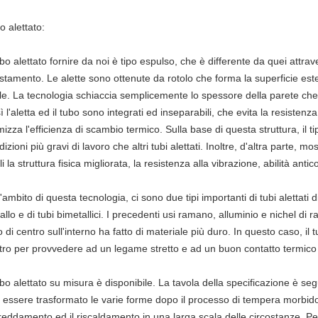
o alettato:
tubo alettato fornire da noi è tipo espulso, che è differente da quei attr
stamento. Le alette sono ottenute da rotolo che forma la superficie es
le. La tecnologia schiaccia semplicemente lo spessore della parete che tr
 l'aletta ed il tubo sono integrati ed inseparabili, che evita la resistenza 
imizza l'efficienza di scambio termico. Sulla base di questa struttura, il 
izioni più gravi di lavoro che altri tubi alettati. Inoltre, d'altra parte, 
i la struttura fisica migliorata, la resistenza alla vibrazione, abilità an
'ambito di questa tecnologia, ci sono due tipi importanti di tubi alettati di
allo e di tubi bimetallici. I precedenti usi ramano, alluminio e nichel di
 di centro sull'interno ha fatto di materiale più duro. In questo caso, il 
tro per provvedere ad un legame stretto e ad un buon contatto termico f
ubo alettato su misura è disponibile. La tavola della specificazione è segui
 essere trasformato le varie forme dopo il processo di tempera morbido.
freddamento ed il riscaldamento in una larga scala delle circostanze. P