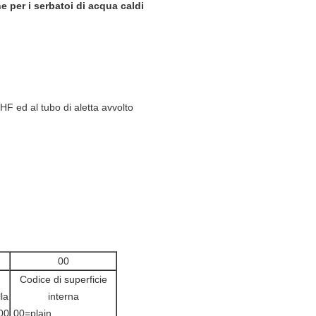
e per i serbatoi di acqua caldi
 HF ed al tubo di aletta avvolto
00
Codice di superficie
la
interna
00
00=plain