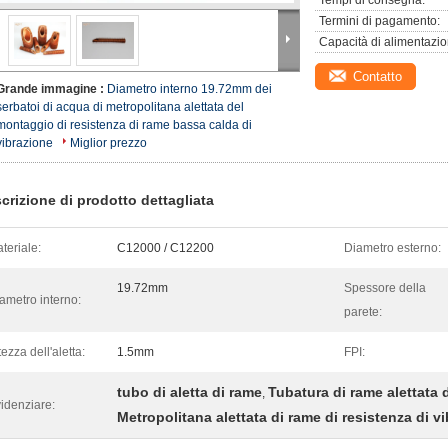
Tempi di consegna:
Termini di pagamento:
Capacità di alimentazio
Contatto
Grande immagine :
Diametro interno 19.72mm dei
serbatoi di acqua di metropolitana alettata del
montaggio di resistenza di rame bassa calda di
vibrazione
Miglior prezzo
crizione di prodotto dettagliata
teriale:
C12000 / C12200
Diametro esterno:
19.72mm
Spessore della
ametro interno:
parete:
tezza dell'aletta:
1.5mm
FPI:
tubo di aletta di rame
Tubatura di rame alettata
,
idenziare:
Metropolitana alettata di rame di resistenza di v