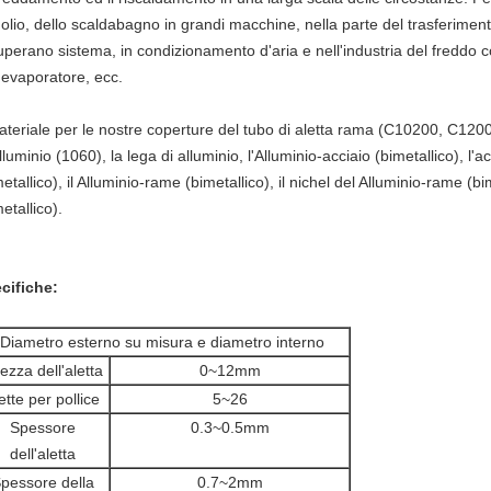
l'olio, dello scaldabagno in grandi macchine, nella parte del trasferiment
uperano sistema, in condizionamento d'aria e nell'industria del freddo
l'evaporatore, ecc.
materiale per le nostre coperture del tubo di aletta rama (C10200, C12
lluminio (1060), la lega di alluminio, l'Alluminio-acciaio (bimetallico), l'
metallico), il Alluminio-rame (bimetallico), il nichel del Alluminio-rame (
etallico).
cifiche:
Diametro esterno su misura e diametro interno
tezza dell'aletta
0~12mm
ette per pollice
5~26
Spessore
0.3~0.5mm
dell'aletta
pessore della
0.7~2mm