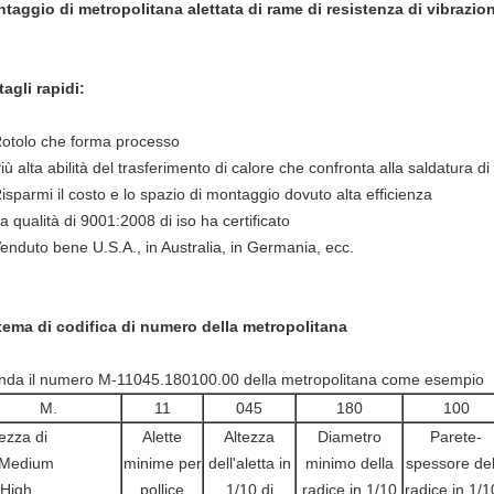
taggio di metropolitana alettata di rame di resistenza di vibrazion
tagli rapidi:
Rotolo che forma processo
iù alta abilità del trasferimento di calore che confronta alla saldatura di
Risparmi il costo e lo spazio di montaggio dovuto alta efficienza
a qualità di 9001:2008 di iso ha certificato
Venduto bene U.S.A., in Australia, in Germania, ecc.
tema di codifica di numero della metropolitana
nda il numero M-11045.180100.00 della metropolitana come esempio
M.
11
045
180
100
ezza di
Alette
Altezza
Diametro
Parete-
Medium
minime per
dell'aletta in
minimo della
spessore del
High
pollice
1/10 di
radice in 1/10
radice in 1/1