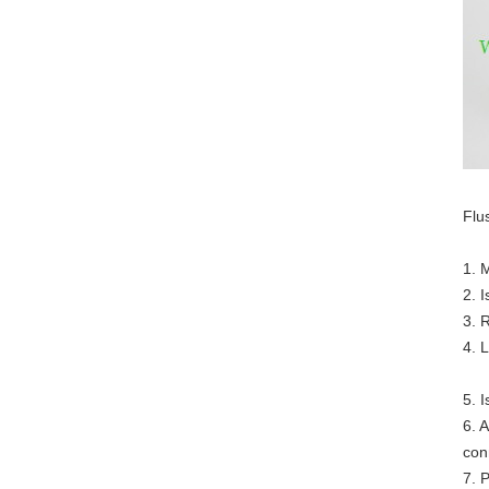
Flus
1. M
2. 
3. 
4. 
5. 
6. A
con
7. 