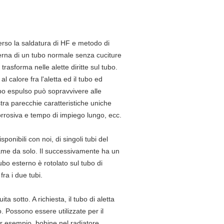
averso la saldatura di HF e metodo di
terna di un tubo normale senza cuciture
asforma nelle alette diritte sul tubo.
al calore fra l'aletta ed il tubo ed
tipo espulso può sopravvivere alle
mostra parecchie caratteristiche uniche
ticorrosiva e tempo di impiego lungo, ecc.
sponibili con noi, di singoli tubi del
 rame da solo. Il successivamente ha un
tubo esterno è rotolato sul tubo di
ra i due tubi.
ta sotto. A richiesta, il tubo di aletta
 Possono essere utilizzate per il
er esempio, bobine nel radiatore