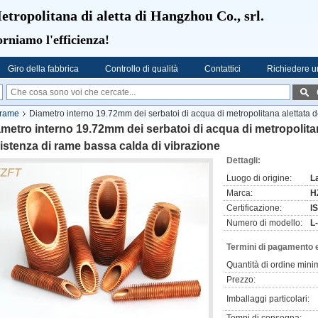
etropolitana di aletta di Hangzhou Co., srl.
rniamo l'efficienza!
Giro della fabbrica
Controllo di qualità
Contattici
Richiedere u
 rame
Diametro interno 19.72mm dei serbatoi di acqua di metropolitana alettata 
metro interno 19.72mm dei serbatoi di acqua di metropolita
istenza di rame bassa calda di vibrazione
Dettagli:
Luogo di origine:
L
Marca:
H
Certificazione:
I
Numero di modello:
L
Termini di pagamento 
Quantità di ordine mini
Prezzo:
Imballaggi particolari: