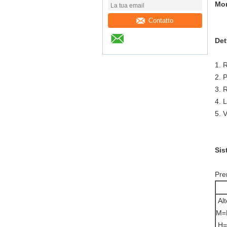
Mon
Contatto
Det
1. 
2. P
3. 
4. L
5. 
Sis
Pre
Alt
M=
H=