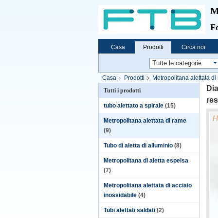
M
Fo
Casa
Prodotti
Circa noi
Casa
Prodotti
Metropolitana alettata di
calda di vibrazione
Dia
Tutti i prodotti
res
tubo alettato a spirale
(15)
Metropolitana alettata di rame
(9)
Tubo di aletta di alluminio
(8)
Metropolitana di aletta espelsa
(7)
Metropolitana alettata di acciaio
inossidabile
(4)
Tubi alettati saldati
(2)