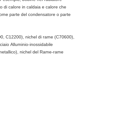
o di calore in caldaia e calore che
 come parte del condensatore o parte
000, C12200), nichel di rame (C70600),
acciaio Alluminio-inossidabile
bimetallico), nichel del Rame-rame