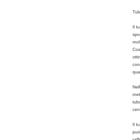
Tub
Il 
spo
mol
Così
ott
cond
qual
Nell
met
tubo
cen
Il t
può
raf