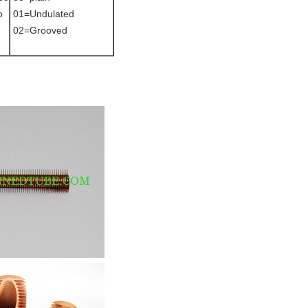
o
01=Undulated
02=Grooved