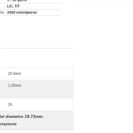
1 - 30 giorni
L/C, T/T
ne:
2000 metri/giorno
25.4mm
1.25mm
26
 del diametro 19.72mm
,
ibrazione