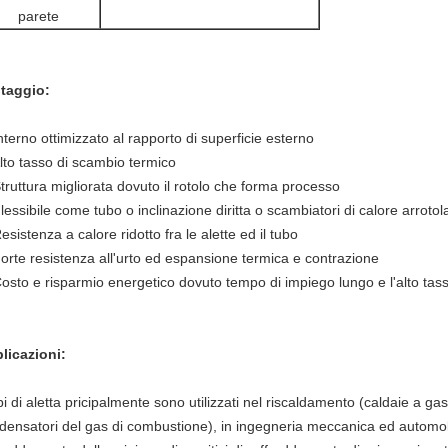
parete
taggio:
Interno ottimizzato al rapporto di superficie esterno
Alto tasso di scambio termico
Struttura migliorata dovuto il rotolo che forma processo
lessibile come tubo o inclinazione diritta o scambiatori di calore arrotola
esistenza a calore ridotto fra le alette ed il tubo
Forte resistenza all'urto ed espansione termica e contrazione
Costo e risparmio energetico dovuto tempo di impiego lungo e l'alto tas
licazioni:
ubi di aletta pricipalmente sono utilizzati nel riscaldamento (caldaie a g
densatori del gas di combustione), in ingegneria meccanica ed automobilist