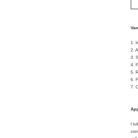
Van
1. 
2. 
3. 
4. F
5. R
6. 
7. 
App
I t
con