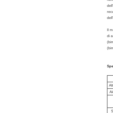
del
rec
del
Il 
di a
(bi
(bim
Spe
Al
Al
S