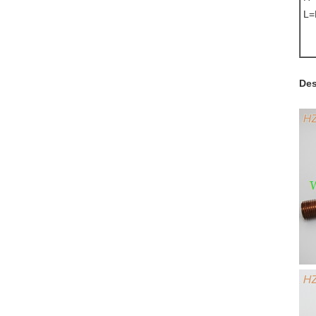
L=
Des