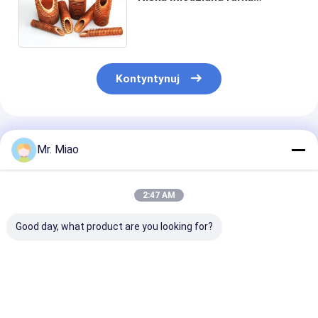
żebrowana Odporność na
wibracje Średnica wewnętrzna
19,72 mm
Kontyntynuj
Polecane Produkty
Mr. Miao
2:47 AM
Good day, what product are you looking for?
Odporna na korozję
Kotły wodne lub
Kondensatory 
rura miedziana
systemy solarne
Zintegrowana
żebrowana
Miedziana rura
miedziana rur
odpowiednia do
żebrowana
żebrowana do 