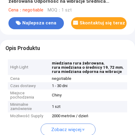
żebrowana Odporność na wibracje Średnica
wewnętrzna 19,72 mm
Cena：negotiable
MOQ：1 szt
Najlepsza cena
Skontaktuj się teraz
Opis Produktu
,
miedziana rura żebrowana
High Light
,
,
rura miedziana o średnicy 19
72 mm
rura miedziana odporna na wibracje
Cena
negotiable
Czas dostawy
1 - 30 dni
Miejsce
Chiny
pochodzenia
Minimalne
1 szt
zamówienie
Możliwość Supply
2000 metrów / dzień
Zobacz więcej