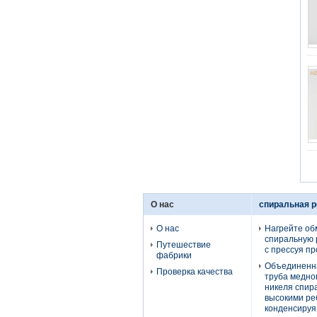
О нас
спиральная р
О нас
Нагрейте об
спиральную 
Путешествие
с прессуя п
фабрики
Объединенн
Проверка качества
труба медно
никеля спир
высокими ре
конденсируя