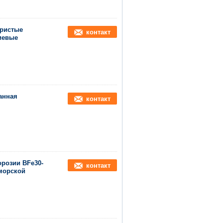
бристые
контакт
иевые
анная
контакт
орозии BFe30-
контакт
 морской