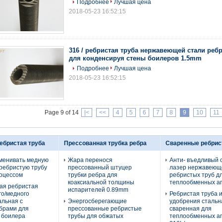
Подробнее
Лучшая цена
2018-05-23 16:52:15
316 / ребристая труба нержавеющей стали ребр
для конденсируя стены боилеров 1.5mm
Подробнее
Лучшая цена
2018-05-23 16:52:15
Page 9 of 14
|<
<<
4
5
6
7
8
9
10
11
ебристая труба
Прессованная трубка ребра
Сваренные ребрис
менивать медную
Жара перенося
Анти- въедливый 
ребристую трубу
прессованный штуцер
лазер нержавеющ
роцессом
трубки ребра для
ребристых труб д
коаксиальной толщины
теплообменных а
ая ребристая
испарителей 0.89mm
го/медного
Ребристая труба 
альная с
Энергосберегающие
удобрения стальн
брами для
прессованные ребристые
сваренная для
 боилера
трубы для обжатых
теплообменных ап