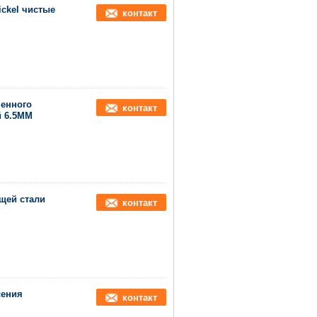
ckel чистые
контакт
менного
контакт
й 6.5MM
щей стали
контакт
сения
контакт