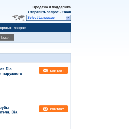
Продажа и поддержка
Отправить запрос
-
Email
Select Language
править запрос
Поиск
ля Dia
контакт
m наружного
трубы
контакт
теля, Dia