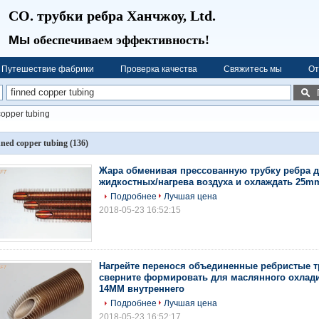
CO. трубки ребра Ханчжоу, Ltd.
Мы
обеспечиваем эффективность!
Путешествие фабрики
Проверка качества
Свяжитесь мы
От
copper tubing
nned copper tubing
(136)
Жара обменивая прессованную трубку ребра д
жидкостных/нагрева воздуха и охлаждать 25m
Подробнее
Лучшая цена
2018-05-23 16:52:15
Нагрейте перенося объединенные ребристые 
сверните формировать для маслянного охлади
14MM внутреннего
Подробнее
Лучшая цена
2018-05-23 16:52:17