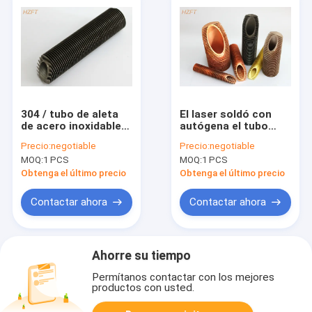
304 / tubo de aleta
El laser soldó con
de acero inoxidable
autógena el tubo
del laser 304L para la
aletado de acero
Precio:
negotiable
Precio:
negotiable
torre de
inoxidable para el
MOQ:
1 PCS
MOQ:
1 PCS
enfriamiento, tubo
refrigerador del
de aleta del titanio
humo en plantas de
Obtenga el último precio
Obtenga el último precio
la recuperación de
calor
Contactar ahora
Contactar ahora
Ahorre su tiempo
Permítanos contactar con los mejores
productos con usted.