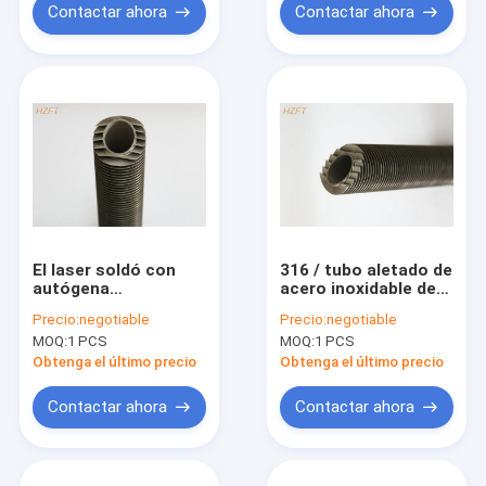
Contactar ahora
Contactar ahora
El laser soldó con
316 / tubo aletado de
autógena
acero inoxidable de
completamente los
la aleta del laser
Precio:
negotiable
Precio:
negotiable
tubos aletados para
316L para la pared de
MOQ:
1 PCS
MOQ:
1 PCS
la recuperación de
condensación de las
calor residual en
calderas 1.5m m
Obtenga el último precio
Obtenga el último precio
calderas de
condensación
Contactar ahora
Contactar ahora