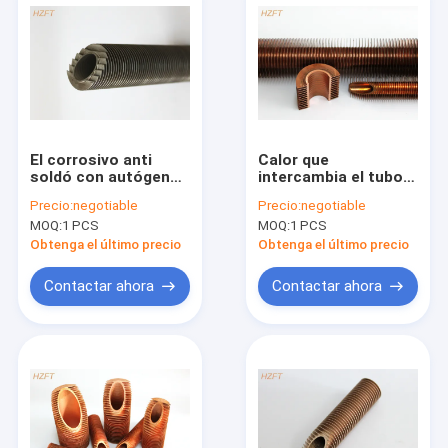
El corrosivo anti
Calor que
soldó con autógena
intercambia el tubo
el laser del acero
aletado espiral de
Precio:
negotiable
Precio:
negotiable
inoxidable de los
cobre por proceso de
MOQ:
1 PCS
MOQ:
1 PCS
tubos aletados para
extrudado
los cambiadores de
Obtenga el último precio
Obtenga el último precio
calor
Contactar ahora
Contactar ahora
Hogar
Productos
Sobre nosotros