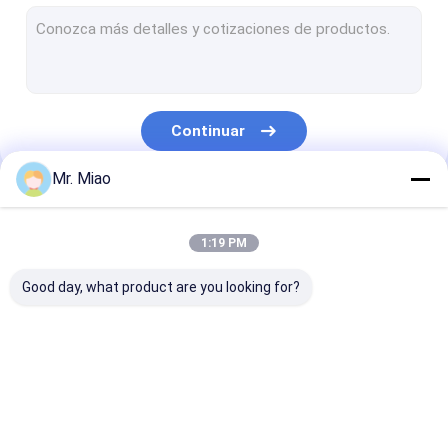
Tubos aletados soldados con autógena
Tubo de aleta del cambiador de calor
Alto tubo de aleta
Continuar
bobinas del tubo aletado
Mr. Miao
Cambiador de calor de la bobina de la aleta
Nuestras Categorías
Bobina del tubo de cobre
1:19 PM
Bobina de la calefacción por agua
Good day, what product are you looking for?
Bobina de acero inoxidable del tubo
Bobinas del condensador
tubo aletado espiral
Tubo aletado de
Tubo de aleta 
cobre
aluminio