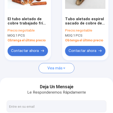
Viaje de la fábrica
Control de calidad
El tubo aletado de
Tubo aletado espiral
cobre trabajado frío
sacado de cobre de
Éntrenos en contacto con
para la refrigeración
transferencia del
Precio:
negotiable
Precio:
negotiable
por aire/los tubos
calor para el
MOQ:
1 PCS
MOQ:
1 PCS
aletados calor el
refrigerador de
Pida una cita
cambiador
aceite
Obtenga el último precio
Obtenga el último precio
Contactar ahora
Contactar ahora
tubo aletado espiral
Vea más
Tubo aletado de cobre
Tubo de aleta de aluminio
Deja Un Mensaje
Le Responderemos Rápidamente
Tubo de aleta sacado
Tubo aletado de acero inoxidable