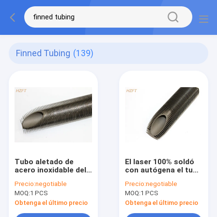
Finned Tubing
(139)
Tubo aletado de
El laser 100% soldó
acero inoxidable del
con autógena el tubo
cambiador de calor
aletado de acero
Precio:
negotiable
Precio:
negotiable
en altura dura de la
inoxidable para las
MOQ:
1 PCS
MOQ:
1 PCS
aleta de los
condiciones
alrededores 6.5M M
corrosivas
Obtenga el último precio
Obtenga el último precio