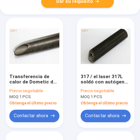
Dar su requisito
Transferencia de
317 / el laser 317L
calor de Dometic del
soldó con autógena
tubo aletado soldado
el tubo aletado para
Precio:
negotiable
Precio:
negotiable
con autógena
el enfriamiento del
MOQ:
1 PCS
MOQ:
1 PCS
secundario de la
gas de Furances
calefacción por
industrial
Obtenga el último precio
Obtenga el último precio
agua/del tubo
aletado
Contactar ahora
Contactar ahora