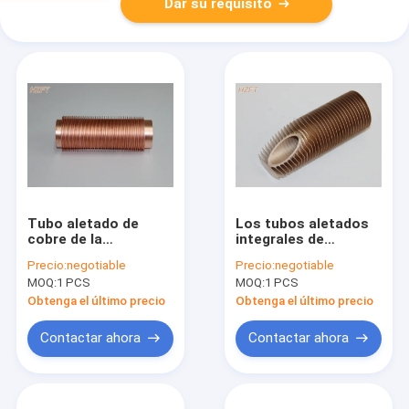
Dar su requisito
Tubo aletado de
Los tubos aletados
cobre de la
integrales de
resistencia de la
transferencia del
Precio:
negotiable
Precio:
negotiable
vibración para las
calor ruedan la
MOQ:
1 PCS
MOQ:
1 PCS
calderas industriales
formación para el
0,3 ~ grueso de la
refrigerador de
Obtenga el último precio
Obtenga el último precio
aleta de 0.5m m
aceite, diámetro
interno de 14M M
Contactar ahora
Contactar ahora