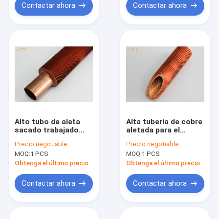
Contactar ahora
Contactar ahora
Alto tubo de aleta
Alta tubería de cobre
sacado trabajado
aletada para el
frío para el
refrigerador de
Precio:
negotiable
Precio:
negotiable
cambiador de
aceite en la
MOQ:
1 PCS
MOQ:
1 PCS
calor/el tubo de aleta
maquinaria, tubo de
espiral
aleta sacado
Obtenga el último precio
Obtenga el último precio
Contactar ahora
Contactar ahora