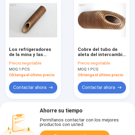
Los refrigeradores
Cobre del tubo de
de la mina y las
aleta del intercambio
torres de
de calor alto para el
Precio:
negotiable
Precio:
negotiable
enfriamiento
calentador de agua
MOQ:
1 PCS
MOQ:
1 PCS
integraron el alto
nacional en calderas
diámetro externo de
de condensación
Obtenga el último precio
Obtenga el último precio
cobre del tubo de
aleta 34.5m m
Contactar ahora
Contactar ahora
Ahorre su tiempo
Permítanos contactar con los mejores
productos con usted.