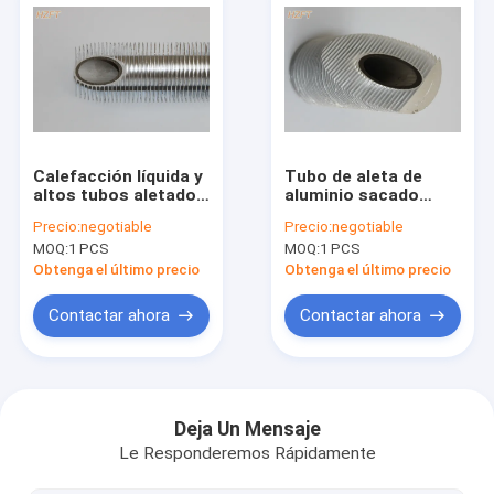
Calefacción líquida y
Tubo de aleta de
altos tubos aletados
aluminio sacado
de aluminio
bimetálico ahorro de
Precio:
negotiable
Precio:
negotiable
bimetálicos de
energía para los
MOQ:
1 PCS
MOQ:
1 PCS
enfriamiento del
condensadores de la
tubo de aleta
refrigeración
Obtenga el último precio
Obtenga el último precio
Contactar ahora
Contactar ahora
Hogar
Productos
Deja Un Mensaje
Le Responderemos Rápidamente
Sobre nosotros