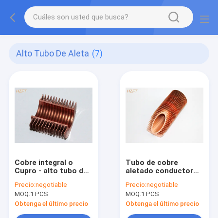
Alto Tubo De Aleta
(7)
Cobre integral o
Tubo de cobre
Cupro - alto tubo de
aletado conductor
aleta del níquel para
altamente termal
Precio:
negotiable
Precio:
negotiable
las calderas de
para la caldera del
MOQ:
1 PCS
MOQ:
1 PCS
condensación
uso de la casa
Obtenga el último precio
Obtenga el último precio