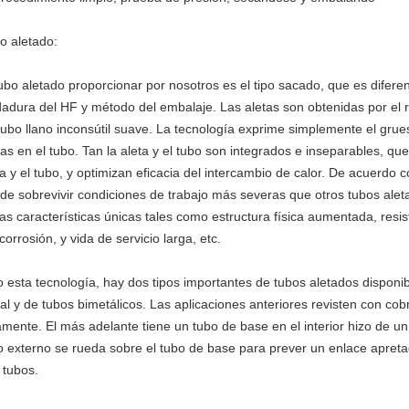
o aletado:
tubo aletado proporcionar por nosotros es el tipo sacado, que es diferen
dadura del HF y método del embalaje. Las aletas son obtenidas por el r
tubo llano inconsútil suave. La tecnología exprime simplemente el gru
tas en el tubo. Tan la aleta y el tubo son integrados e inseparables, que 
ta y el tubo, y optimizan eficacia del intercambio de calor. De acuerdo c
de sobrevivir condiciones de trabajo más severas que otros tubos alet
ias características únicas tales como estructura física aumentada, resis
corrosión, y vida de servicio larga, etc.
o esta tecnología, hay dos tipos importantes de tubos aletados disponib
al y de tubos bimetálicos. Las aplicaciones anteriores revisten con cobr
amente. El más adelante tiene un tubo de base en el interior hizo de un
o externo se rueda sobre el tubo de base para prever un enlace apreta
 tubos.