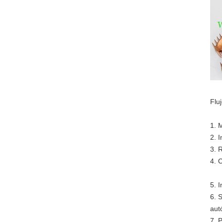
Flu
1. 
2. 
3. 
4. 
5. 
6. 
aut
7. 