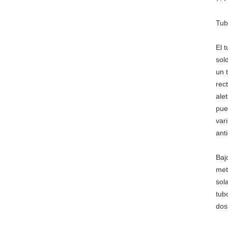
Tub
El 
sol
un 
rec
ale
pue
var
anti
Baj
met
sol
tub
dos