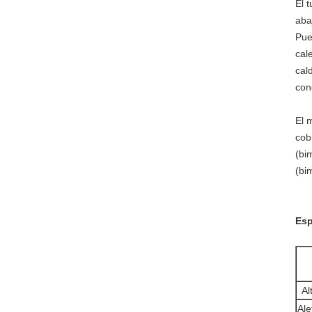
El 
aba
Pue
cal
cal
con
El 
cob
(bi
(bim
Esp
Al
Ale