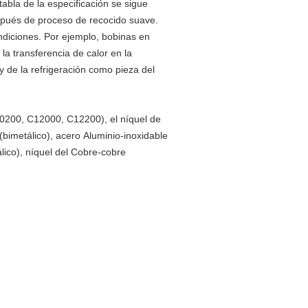
tabla de la especificación se sigue
espués de proceso de recocido suave.
ndiciones. Por ejemplo, bobinas en
la transferencia de calor en la
y de la refrigeración como pieza del
C10200, C12000, C12200), el níquel de
(bimetálico), acero Aluminio-inoxidable
álico), níquel del Cobre-cobre