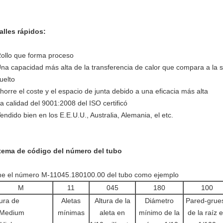
alles rápidos:
Rollo que forma proceso
Una capacidad más alta de la transferencia de calor que compara a la s
uelto
Ahorre el coste y el espacio de junta debido a una eficacia más alta
La calidad del 9001:2008 del ISO certificó
Vendido bien en los E.E.U.U., Australia, Alemania, el etc.
tema de código del número del tubo
e el número M-11045.180100.00 del tubo como ejemplo
M
11
045
180
100
ura de
Aletas
Altura de la
Diámetro
Pared-grue
Medium
mínimas
aleta en
mínimo de la
de la raíz 