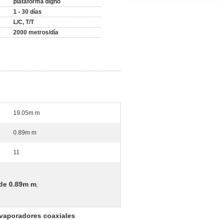
plataforma digno
1 - 30 días
L/C, T/T
:
2000 metros/día
19.05m m
0.89m m
11
 de 0.89m m
,
 evaporadores coaxiales