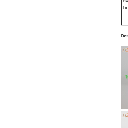
H=
L=
Des