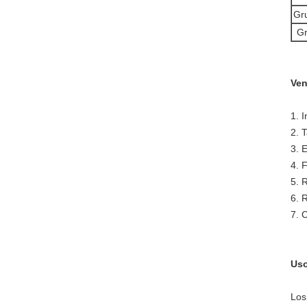
Gru
Gr
Ven
1. 
2. T
3. 
4. 
5. 
6. 
7. 
Uso
Los