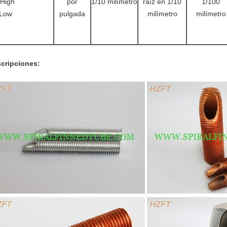
High
por
1/10 milímetro
raíz en 1/10
1/100
Low
pulgada
milímetro
milímetro
cripciones: