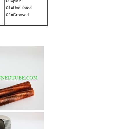
00=plain
01=Undulated
02=Grooved