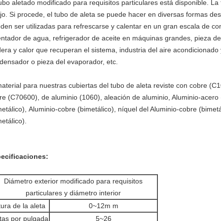
tubo aletado modificado para requisitos particulares está disponible. La 
jo. Si procede, el tubo de aleta se puede hacer en diversas formas d
den ser utilizadas para refrescarse y calentar en un gran escala de co
entador de agua, refrigerador de aceite en máquinas grandes, pieza de 
dera y calor que recuperan el sistema, industria del aire acondicionado 
densador o pieza del evaporador, etc.
material para nuestras cubiertas del tubo de aleta reviste con cobre (
re (C70600), de aluminio (1060), aleación de aluminio, Aluminio-acero 
metálico), Aluminio-cobre (bimetálico), níquel del Aluminio-cobre (bimet
etálico).
ecificaciones:
Diámetro exterior modificado para requisitos
particulares y diámetro interior
tura de la aleta
0~12m m
tas por pulgada
5~26