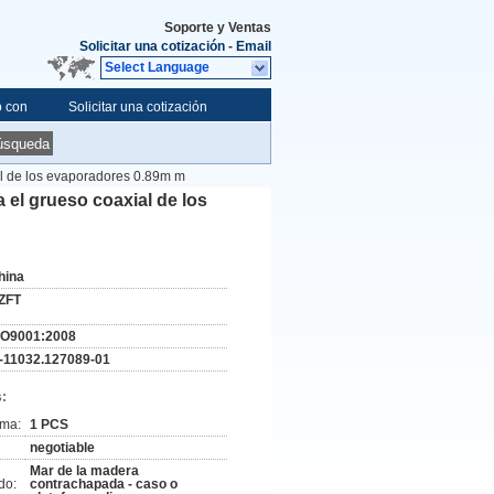
Soporte y Ventas
Solicitar una cotización
-
Email
Select Language
o con
Solicitar una cotización
úsqueda
ial de los evaporadores 0.89m m
a el grueso coaxial de los
hina
ZFT
SO9001:2008
-11032.127089-01
:
ima:
1 PCS
negotiable
Mar de la madera
do:
contrachapada - caso o