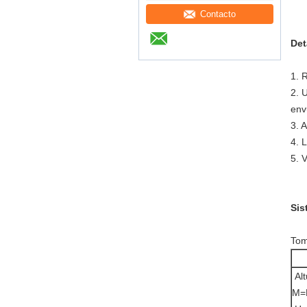
Contacto
Det
1. 
2. 
env
3. 
4. 
5. 
Sis
Tom
Alt
M=