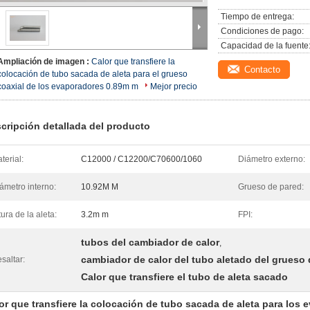
Tiempo de entrega:
Condiciones de pago:
Capacidad de la fuente
Ampliación de imagen :
Calor que transfiere la
Contacto
colocación de tubo sacada de aleta para el grueso
coaxial de los evaporadores 0.89m m
Mejor precio
cripción detallada del producto
terial:
C12000 / C12200/C70600/1060
Diámetro externo:
ámetro interno:
10.92M M
Grueso de pared:
tura de la aleta:
3.2m m
FPI:
tubos del cambiador de calor
,
cambiador de calor del tubo aletado del grueso
saltar:
Calor que transfiere el tubo de aleta sacado
or que transfiere la colocación de tubo sacada de aleta para los