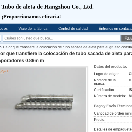
Tubo de aleta de Hangzhou Co., Ltd.
¡Proporcionamos eficacia!
otros
Viaje de la fábrica
Control de calidad
Éntrenos en contact
B
Calor que transfiere la colocación de tubo sacada de aleta para el grueso coax
or que transfiere la colocación de tubo sacada de aleta par
aporadores 0.89m m
Datos del producto:
Lugar de origen:
C
Nombre de la
H
marca:
Certificación:
I
Número de modelo:
M
Pago y Envío Términos
Cantidad de orden mín
Precio:
Detalles de empaqueta