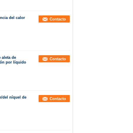
ncia del calor
Contacto
 aleta de
Contacto
ión por líquido
n/del níquel de
Contacto