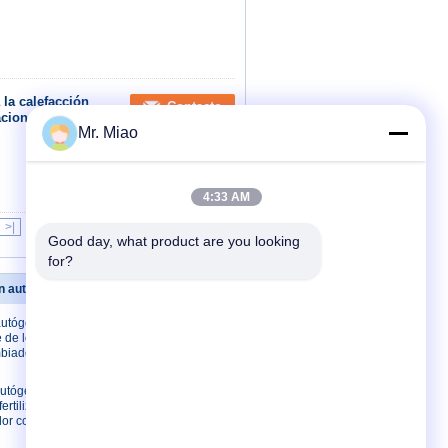
 la calefacción
Contacto
acionales
Mr. Miao
4:33 AM
>|
Good day, what product are you looking 
for?
n autógena
Éntrenos en contacto con
 autógena
Éntrenos en contacto
e de los
con
mbiadores
Pida una cita
E-Mail
autógena
ertilizante
Sitemap
lor con