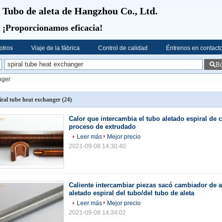
Tubo de aleta de Hangzhou Co., Ltd.
¡Proporcionamos eficacia!
otros
Viaje de la fábrica
Control de calidad
Éntrenos en contact
B
nger
iral tube heat exchanger
(24)
Calor que intercambia el tubo aletado espiral de 
proceso de extrudado
Leer más
Mejor precio
2021-09-08 14:30:40
Caliente intercambiar piezas sacó cambiador de 
aletado espiral del tubo/del tubo de aleta
Leer más
Mejor precio
2021-09-08 14:34:02