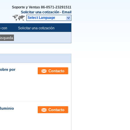
Soporte y Ventas
86-0571-23291511
Solicitar una cotización
-
Email
Select Language
o con
Solicitar una cotización
úsqueda
cobre por
Contacto
aluminio
Contacto