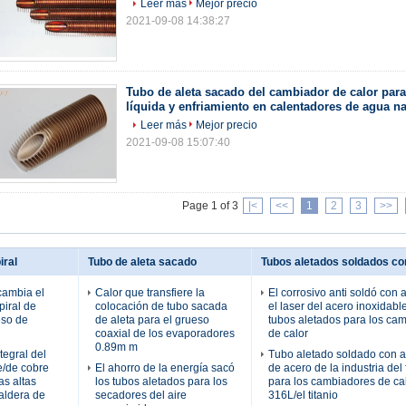
Leer más
Mejor precio
2021-09-08 14:38:27
Tubo de aleta sacado del cambiador de calor para
líquida y enfriamiento en calentadores de agua n
Leer más
Mejor precio
2021-09-08 15:07:40
Page 1 of 3
|<
<<
1
2
3
>>
iral
Tubo de aleta sacado
Tubos aletados soldados co
cambia el
Calor que transfiere la
El corrosivo anti soldó con
piral de
colocación de tubo sacada
el laser del acero inoxidabl
eso de
de aleta para el grueso
tubos aletados para los ca
coaxial de los evaporadores
de calor
0.89m m
tegral del
Tubo aletado soldado con 
e/de cobre
El ahorro de la energía sacó
de acero de la industria del f
as altas
los tubos aletados para los
para los cambiadores de ca
caldera de
secadores del aire
316L/el titanio