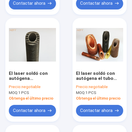
Contactar ahora
Contactar ahora
El laser soldó con
El laser soldó con
autógena
autógena el tubo
completamente los
aletado de acero
Precio:
negotiable
Precio:
negotiable
tubos aletados para
inoxidable para el
MOQ:
1 PCS
MOQ:
1 PCS
la recuperación de
refrigerador del
calor residual en
humo en plantas de
Obtenga el último precio
Obtenga el último precio
calderas de
la recuperación de
condensación
calor
Contactar ahora
Contactar ahora