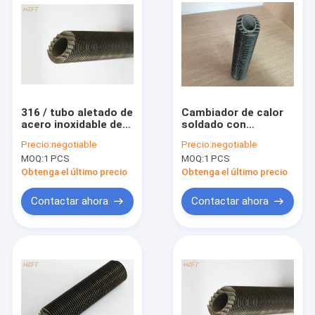
316 / tubo aletado de
Cambiador de calor
acero inoxidable de
soldado con
la aleta del laser
autógena de acero
Precio:
negotiable
Precio:
negotiable
316L para la pared de
inoxidable del tubo
MOQ:
1 PCS
MOQ:
1 PCS
condensación de las
de aleta del
calderas 1.5m m
enfriamiento y de la
Obtenga el último precio
Obtenga el último precio
calefacción de
líquidos y de gases
Contactar ahora
Contactar ahora
Hogar
Productos
Sobre nosotros