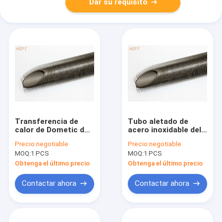
Dar su requisito
Transferencia de
Tubo aletado de
calor de Dometic del
acero inoxidable del
tubo aletado soldado
cambiador de calor
Precio:
negotiable
Precio:
negotiable
con autógena
en altura dura de la
MOQ:
1 PCS
MOQ:
1 PCS
secundario de la
aleta de los
calefacción por
alrededores 6.5M M
Obtenga el último precio
Obtenga el último precio
agua/del tubo
aletado
Contactar ahora
Contactar ahora