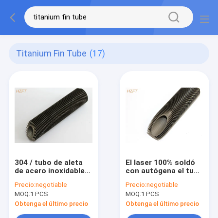
Titanium Fin Tube
(17)
304 / tubo de aleta
El laser 100% soldó
de acero inoxidable
con autógena el tubo
del laser 304L para la
aletado de acero
Precio:
negotiable
Precio:
negotiable
torre de
inoxidable para las
MOQ:
1 PCS
MOQ:
1 PCS
enfriamiento, tubo
condiciones
de aleta del titanio
corrosivas
Obtenga el último precio
Obtenga el último precio