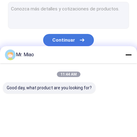
Tubos aletados soldados con autógena
Tubo de aleta del cambiador de calor
Alto tubo de aleta
Continuar
bobinas del tubo aletado
Mr. Miao
Cambiador de calor de la bobina de la aleta
Nuestras Categorías
Bobina del tubo de cobre
11:44 AM
Bobina de la calefacción por agua
Good day, what product are you looking for?
Bobina de acero inoxidable del tubo
Bobinas del condensador
tubo aletado espiral
Tubo aletado de
Tubo de aleta 
cobre
aluminio