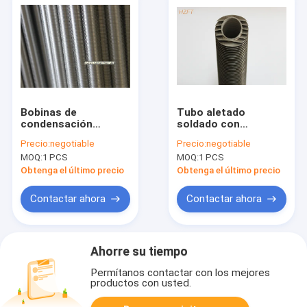
Bobinas de
Tubo aletado
condensación
soldado con
secundarias del tubo
autógena de acero
Precio:
negotiable
Precio:
negotiable
aletado del titanio de
de la industria del
MOQ:
1 PCS
MOQ:
1 PCS
las calderas para los
fertilizante para los
cambiadores de
cambiadores de
Obtenga el último precio
Obtenga el último precio
calor
calor con 316L/el
titanio
Contactar ahora
Contactar ahora
Ahorre su tiempo
Permítanos contactar con los mejores
productos con usted.