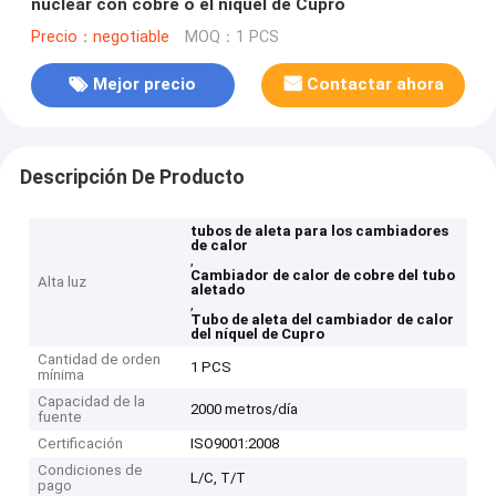
nuclear con cobre o el níquel de Cupro
Precio：negotiable
MOQ：1 PCS
Mejor precio
Contactar ahora
Descripción De Producto
tubos de aleta para los cambiadores
de calor
,
Cambiador de calor de cobre del tubo
Alta luz
aletado
,
Tubo de aleta del cambiador de calor
del níquel de Cupro
Cantidad de orden
1 PCS
mínima
Capacidad de la
2000 metros/día
fuente
Certificación
ISO9001:2008
Condiciones de
L/C, T/T
pago