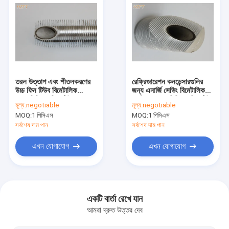
তরল উত্তাপ এবং শীতলকরণের
রেফ্রিজারেশন কনডেন্সারগুলির
উচ্চ ফিন টিউব বিমেটালিক
জন্য এনার্জি সেভিং বিমেটালিক
অ্যালুমিনিয়াম ফিন্ড টিউব
এক্সট্রুড অ্যালুমিনিয়াম ফিন টিউব
মূল্য:
negotiable
মূল্য:
negotiable
MOQ:
1 পিসিএস
MOQ:
1 পিসিএস
সর্বশেষ দাম পান
সর্বশেষ দাম পান
এখন যোগাযোগ
এখন যোগাযোগ
বাড়ি
পণ্য
একটি বার্তা রেখে যান
আমরা দ্রুত উত্তর দেব
আমাদের সম্পর্কে