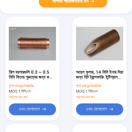
আপনার প্রয়োজনীয়তা দিন
শিল্প বয়লারগুলি 0.3 ~ 0.5
অয়েল কুলার, 14 মিমি ইনার দিয়া
মিমি ফিনের পুরুত্বের জন্য কম্পন
জন্য হিট ট্রান্সফারিং ইন্টিগ্রাল
প্রতিরোধের কপার ফিন্ড টিউব
ফিন্ড টিউবস রোল
মূল্য:
negotiable
মূল্য:
negotiable
MOQ:
1 পিসিএস
MOQ:
1 পিসিএস
সর্বশেষ দাম পান
সর্বশেষ দাম পান
এখন যোগাযোগ
এখন যোগাযোগ