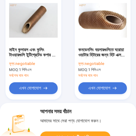
মাইন কুলারস এবং কুলিং
কনডেনসিং বয়লারগুলিতে ঘরোয়া
টাওয়ারগুলি ইন্টিগ্রেটেড কপার হাই
ওয়াটার হিটারের জন্য হিট এক্সচেঞ্জ
ফিন টিউব 34.5 মিমি আউটার
হাই ফিন টিউব কপার
মূল্য:
negotiable
মূল্য:
negotiable
ব্যাস
MOQ:
1 পিসিএস
MOQ:
1 পিসিএস
সর্বশেষ দাম পান
সর্বশেষ দাম পান
এখন যোগাযোগ
এখন যোগাযোগ
আপনার সময় বাঁচান
আমাদের সাথে সেরা পণ্য যোগাযোগ করুন।