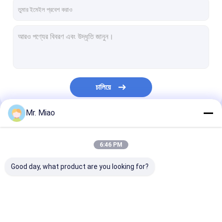
কারখানা ভ্রমণ
মান নিয়ন্ত্রণ
যোগাযোগ করুন
উদ্ধৃতির জন্য আবেদন
চালিয়ে
Mr. Miao
সর্পিল ফিন্ড টিউব
আমাদের বিভাগসমূহ
কপার ফিন্ড টিউব
6:46 PM
অ্যালুমিনিয়াম ফিন টিউব
Good day, what product are you looking for?
এক্সট্রুড ফিন টিউব
স্টেইনলেস স্টিল ফিন্ড টিউব
সর্পিল ফিন্ড টিউব
কপার ফিন্ড টিউব
অ্যালুমিনিয়াম ফিন টিউ