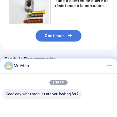
Tube à ailettes de cuivre de
résistance à la corrosion
approprié aux chaudières de
condensation
Continuer
Produits Recommandés
Mr. Miao
2:30 PM
Good day, what product are you looking for?
Diamètre intérieur
Les chauffe-eau ou
Tube à ailettes
19.72mm de basse de
les systèmes solaires
cuivre d'intégr