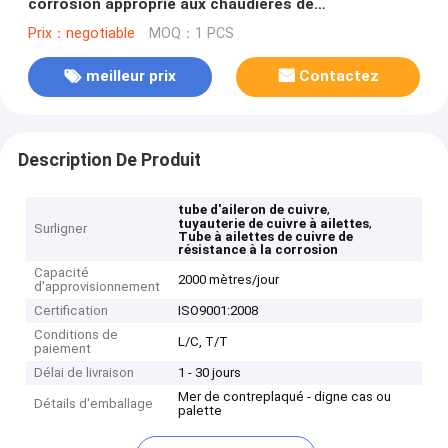
corrosion approprié aux chaudières de
condensation
Prix：negotiable
MOQ：1 PCS
meilleur prix
Contactez
Description De Produit
,
tube d'aileron de cuivre
,
tuyauterie de cuivre à ailettes
Surligner
Tube à ailettes de cuivre de
résistance à la corrosion
Capacité
2000 mètres/jour
d'approvisionnement
Certification
ISO9001:2008
Conditions de
L/C, T/T
paiement
Délai de livraison
1 - 30 jours
Mer de contreplaqué - digne cas ou
Détails d'emballage
palette