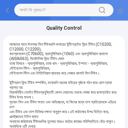
Quality Control
আমাদের সাথে উপলব্ধ ফিন টিউবগুলি কপারের ইন্টিগ্রেটেড ফিন্ড টিউব (C10200,
C12000, C12200),
কাপ্রোনকেল (C70600), অ্যালুমিনিয়াম (1060) এবং অ্যালুমিনিয়াম অ্যালো
(AISI6063), বিমেটালিক ফিন্ড টিউব যেমন
তামা হিসাবে - অ্যালুমিনিয়াম, তামা খাদ - অ্যালুমিনিয়াম, ইস্পাত - অ্যালুমিনিয়াম,
স্টেইনলেস স্টিল - অ্যালুমিনিয়াম,
স্টেইনলেস স্টিল এবং টাইটানিয়াম ব্যবহার করে লেজার ঝালাই ফিন টিউব।
ইন্টিগ্রাল ফিন্ড টিউব সম্পর্কিত, ডানাগুলি নরমের বাইরের পৃষ্ঠকে গঠন করে রোল দ্বারা
প্রাপ্ত হয়
বিরামবিহীন প্লেইন টিউবপ্রযুক্তিটি কেবল দেয়ালের বেধকে সোজা করে রূপান্তরিত করে
টিউব উপর পাখনা।
সুতরাং ফিন এবং টিউব সংহত এবং অবিচ্ছেদ্য, যা ফিনের মধ্যে তাপ প্রতিরোধকে এড়িয়ে
চলে
এবং টিউব এবং তাপ বিনিময় দক্ষতা অনুকূল করে।এই কাঠামোর উপর ভিত্তি করে,
এক্সট্রুডেড টাইপ ক্যান
অন্যান্য জরিমানার টিউবগুলির তুলনায় আরও কঠোর কাজের পরিস্থিতিতে বেঁচে থাকুন।
অন্যদিকে এটি দেখায়