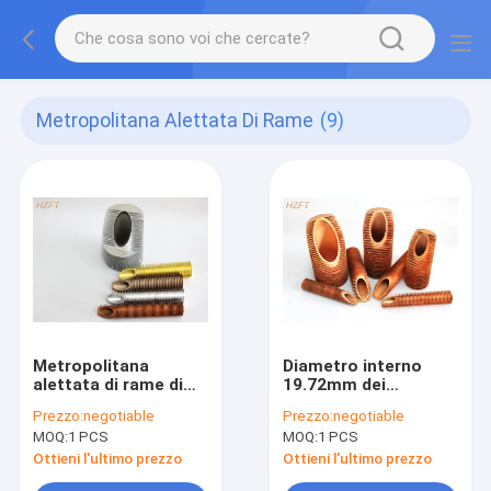
Metropolitana Alettata Di Rame
(9)
Metropolitana
Diametro interno
alettata di rame di
19.72mm dei
resistenza della
serbatoi di acqua di
Prezzo:
negotiable
Prezzo:
negotiable
corrosione adatta a
metropolitana
MOQ:
1 PCS
MOQ:
1 PCS
caldaie di
alettata del
condensazione
montaggio di
Ottieni l'ultimo prezzo
Ottieni l'ultimo prezzo
resistenza di rame