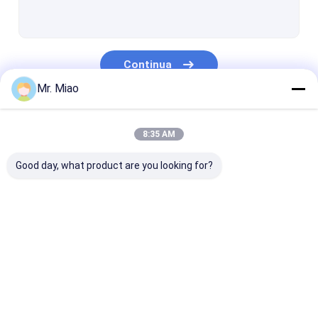
Tubi alettati saldati
Metropolitana di aletta dello scambiatore di calore
Continua
Alta metropolitana di aletta
Mr. Miao
bobine del tubo alettato
Le Nostre Categorie
Scambiatore di calore della bobina dell'aletta
8:35 AM
Bobina del tubo di rame
Good day, what product are you looking for?
Bobina del riscaldamento dell'acqua
Bobina della metropolitana di acciaio inossidabile
tubo alettato a
Metropolitana
Tubo di aletta 
Bobine del condensatore
spirale
alettata di rame
alluminio