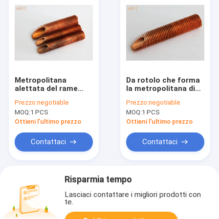
Metropolitana
Da rotolo che forma
alettata del rame
la metropolitana di
della totalità dei
aletta del rame di
Prezzo:
negotiable
Prezzo:
negotiable
condensatori del gas
processo per il
MOQ:
1 PCS
MOQ:
1 PCS
di combustione per
dispositivo di
gli scopi di
raffreddamento della
Ottieni l'ultimo prezzo
Ottieni l'ultimo prezzo
piegamento e
centrale elettrica
d'avvolgimento
con C12000/C12200
Contattaci
Contattaci
Risparmia tempo
Lasciaci contattare i migliori prodotti con
te.