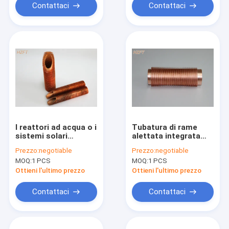
bassa calda di
Contattaci
Contattaci
vibrazione
I reattori ad acqua o i
Tubatura di rame
sistemi solari
alettata integrata
ramano il risparmio
per i dispositivi di
Prezzo:
negotiable
Prezzo:
negotiable
energetico flessibile
raffreddamento della
MOQ:
1 PCS
MOQ:
1 PCS
della metropolitana
miniera e le torri di
alettata
raffreddamento 55
Ottieni l'ultimo prezzo
Ottieni l'ultimo prezzo
millimetri
Contattaci
Contattaci