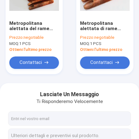
Giro della fabbrica
Controllo di qualità
Metropolitana
Metropolitana
alettata del rame
alettata di rame
Contattici
della totalità dei
bassa di resistenza
Prezzo:
negotiable
Prezzo:
negotiable
condensatori del gas
termica flessibile per
MOQ:
1 PCS
MOQ:
1 PCS
di combustione per
ingegneria
Richieda una citazione
gli scopi di
automobilistica
Ottieni l'ultimo prezzo
Ottieni l'ultimo prezzo
piegamento e
d'avvolgimento
Contattaci
Contattaci
tubo alettato a spirale
Metropolitana alettata di rame
Lasciate Un Messaggio
Ti Risponderemo Velocemente
Tubo di aletta di alluminio
Metropolitana di aletta espelsa
Metropolitana alettata di acciaio inossidabile