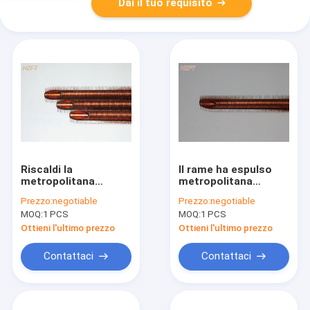
Dai il tuo requisito
Riscaldi la
Il rame ha espulso
metropolitana
metropolitana
alettata di rame di
alettata flessibile per
Prezzo:
negotiable
Prezzo:
negotiable
trasferimento
la modellatura del
MOQ:
1 PCS
MOQ:
1 PCS
flessibile per il
Fintubes su misura
diametro interno
Ottieni l'ultimo prezzo
Ottieni l'ultimo prezzo
coassiale degli
evaporatori 10.2mm
Contattaci
Contattaci