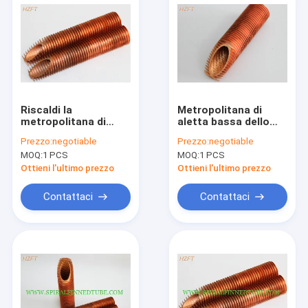
Riscaldi la
Metropolitana di
metropolitana di
aletta bassa dello
aletta espelsa
scambiatore di
Prezzo:
negotiable
Prezzo:
negotiable
flessibile conduttiva
calore di resistenza
MOQ:
1 PCS
MOQ:
1 PCS
per lo scaldabagno
termica per
Tankless/tubi di
ingegneria
Ottieni l'ultimo prezzo
Ottieni l'ultimo prezzo
aletta bassi
automobilistica
Contattaci
Contattaci
Casa
Prodotti
Circa noi