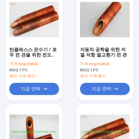
탄클레스스 온수기 / 로
자동차 공학을 위한 저
우 핀 관을 위한 전도성
열 저항 열교환기 핀 관
있는 탄력적 돌출성형
가격:
negotiable
가격:
negotiable
핀 관을 가열시키세요
MOQ:
1 PC
MOQ:
1 PC
최신 가격 받기
최신 가격 받기
지금 연락
지금 연락
집
제품
우리에 대하여