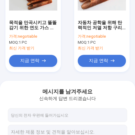
공장 여행
품질 관리
목적을 만곡시키고 똘똘
자동차 공학을 위해 탄
감기 위한 연도 가스 콘
력적인 저열 저항 구리
연락주세요
덴서 필수적 구리 핀형
핀형 관
가격:
negotiable
가격:
negotiable
관
MOQ:
1 PC
MOQ:
1 PC
인용문을 요구하세요
최신 가격 받기
최신 가격 받기
지금 연락
지금 연락
나선형 지느러미 붙은 관
구리 핀형 관
메시지를 남겨주세요
신속하게 답변 드리겠습니다
알루미늄 핀 관
돌출성형 핀 관
스테인레스 강 핀형 관