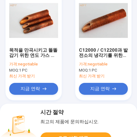
목적을 만곡시키고 똘똘
C12000 / C12200과 발
감기 위한 연도 가스 콘
전소의 냉각기를 위한
덴서 필수적 구리 핀형
과정 구리 핀 관을 형성
가격:
negotiable
가격:
negotiable
관
하는 명부에 의해
MOQ:
1 PC
MOQ:
1 PC
최신 가격 받기
최신 가격 받기
지금 연락
지금 연락
시간 절약
최고의 제품에 문의하십시오.