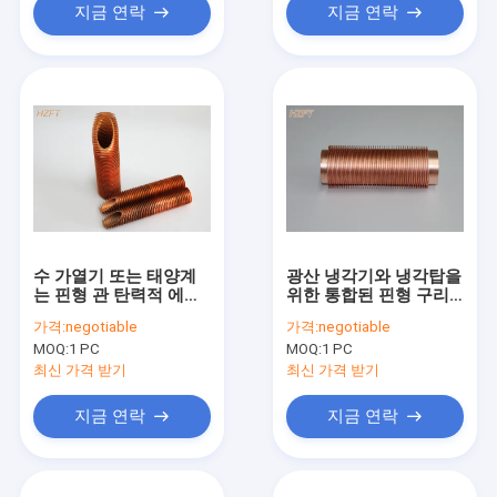
지금 연락
지금 연락
수 가열기 또는 태양계
광산 냉각기와 냉각탑을
는 핀형 관 탄력적 에너
위한 통합된 핀형 구리
지 절약을 구리도금합니
배관 55 밀리미터
가격:
negotiable
가격:
negotiable
다
MOQ:
1 PC
MOQ:
1 PC
최신 가격 받기
최신 가격 받기
지금 연락
지금 연락