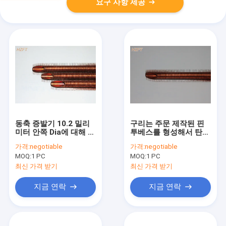
요구 사항 제공
동축 증발기 10.2 밀리
구리는 주문 제작된 핀
미터 안쪽 Dia에 대해 탄
투베스를 형성해서 탄력
력적인 열전달 양도하는
적인 핀형 관을 밀어냈
가격:
negotiable
가격:
negotiable
구리 핀형 관
습니다
MOQ:
1 PC
MOQ:
1 PC
최신 가격 받기
최신 가격 받기
지금 연락
지금 연락