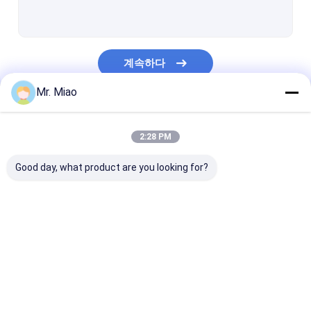
용접된 핀형 관
열교환기 탄미익 관
계속하다
하이-핀 관
Mr. Miao
핀형 튜브 코일
우리의 카테고리
핀 타래관식 열교환기
2:28 PM
구리 튜브 코일
Good day, what product are you looking for?
물 히팅 코일
스테인레스 강 튜브 코일
나선형 지느러미 붙은
구리 핀형 관
알루미늄 핀 관
응축 코일
관