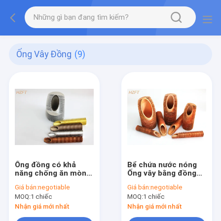
Ống Vây Đồng
(9)
Ống đồng có khả
Bể chứa nước nóng
năng chống ăn mòn
Ống vây bằng đồng
thích hợp cho nồi hơi
thấp Phù hợp với khả
Giá bán:
negotiable
Giá bán:
negotiable
ngưng tụ
năng chống rung
MOQ:
1 chiếc
MOQ:
1 chiếc
Đường kính bên trong
19,72mm
Nhận giá mới nhất
Nhận giá mới nhất