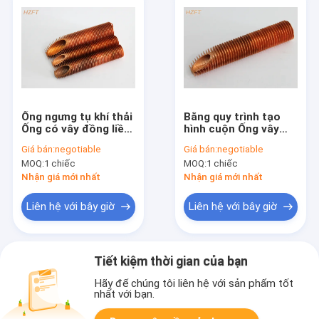
Ống ngưng tụ khí thải
Bằng quy trình tạo
Ống có vây đồng liền
hình cuộn Ống vây
mạch cho các mục
đồng cho bộ làm mát
Giá bán:
negotiable
Giá bán:
negotiable
đích uốn và cuộn
của nhà máy điện với
MOQ:
1 chiếc
MOQ:
1 chiếc
C12000 / C12200
Nhận giá mới nhất
Nhận giá mới nhất
Liên hệ với bây giờ
Liên hệ với bây giờ
Tiết kiệm thời gian của bạn
Hãy để chúng tôi liên hệ với sản phẩm tốt
nhất với bạn.