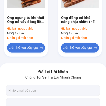
Tham quan nhà máy
Kiểm soát chất lượng
Ống ngưng tụ khí thải
Ống đồng có khả
Ống có vây đồng liền
năng chịu nhiệt thấp
Liên hệ chúng tôi
mạch cho các mục
Linh hoạt cho kỹ
Giá bán:
negotiable
Giá bán:
negotiable
đích uốn và cuộn
thuật ô tô
MOQ:
1 chiếc
MOQ:
1 chiếc
Yêu cầu báo giá
Nhận giá mới nhất
Nhận giá mới nhất
Liên hệ với bây giờ
Liên hệ với bây giờ
Ống có vây xoắn ốc
Ống vây đồng
Để Lại Lời Nhắn
Chúng Tôi Sẽ Trả Lời Nhanh Chóng
Ống vây nhôm
Ống vây ép đùn
Ống thép không gỉ