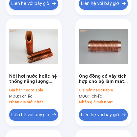
Liên hệ với bây giờ
Liên hệ với bây giờ
Nồi hơi nước hoặc hệ
Ống đồng có vây tích
thống năng lượng
hợp cho bộ làm mát
mặt trời Ống đồng có
mỏ và tháp làm mát
Giá bán:
negotiable
Giá bán:
negotiable
vây Tiết kiệm năng
55 mm
MOQ:
1 chiếc
MOQ:
1 chiếc
lượng linh hoạt
Nhận giá mới nhất
Nhận giá mới nhất
Liên hệ với bây giờ
Liên hệ với bây giờ