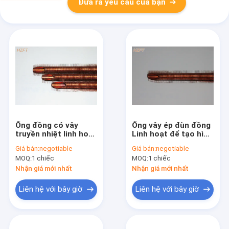
Đưa ra yêu cầu của bạn
Ống đồng có vây
Ống vây ép đùn đồng
truyền nhiệt linh hoạt
Linh hoạt để tạo hình
cho thiết bị bay hơi
ống mềm tùy chỉnh
Giá bán:
negotiable
Giá bán:
negotiable
đồng trục Đường kính
MOQ:
1 chiếc
MOQ:
1 chiếc
bên trong 10,2mm
Nhận giá mới nhất
Nhận giá mới nhất
Liên hệ với bây giờ
Liên hệ với bây giờ